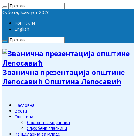
Субота, 8.август 2026
Контакти
English
Званична презентација општине
Лепосавић Општина Лепосавић
Насловна
Вести
Општина
Локална самоуправа
Службени гласници
Канцеларија за младе