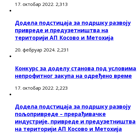
17. октобар 2022.
2,313
Додела подстицаја за подршку развоју
привреде и предузетништва на
територији АП Косово и Метохија
20. фебруар 2024.
2,231
Конкурс за доделу станова под условима
непрофитног закупа на одређено време
17. октобар 2022.
2,223
Додела подстицаја за подршку развоју
пољопривреде – прерађивачке
индустрије, привреде и предузетништва
на територији АП Косово и Метохија