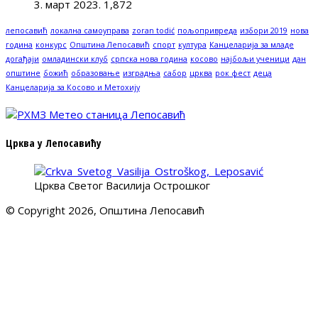
3. март 2023.
1,872
лепосавић
локална самоуправа
zoran todić
пољопривреда
избори 2019
нова
година
конкурс
Општина Лепосавић
спорт
култура
Канцеларија за младе
догађаји
омладински клуб
српска нова година
косово
најбољи ученици
дан
општине
божић
образовање
изградња
сабор
црква
рок фест
деца
Канцеларија за Косово и Метохију
Црква у Лепосавићу
Црква Светог Василија Острошког
© Copyright 2026, Општина Лепосавић