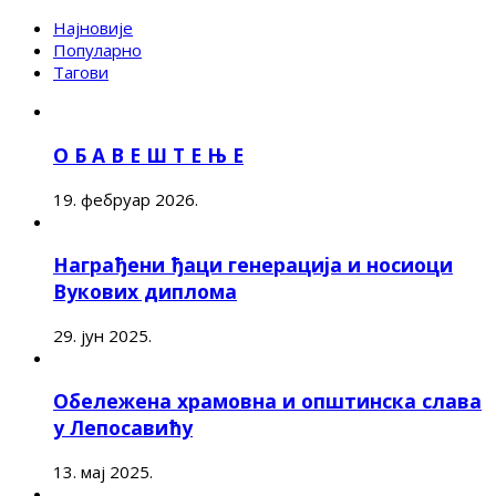
Најновије
Популарно
Тагови
О Б А В Е Ш Т Е Њ Е
19. фебруар 2026.
Награђени ђаци генерација и носиоци
Вукових диплома
29. јун 2025.
Обележена храмовна и општинска слава
у Лепосавићу
13. мај 2025.