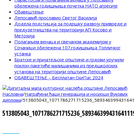
обележена годишњица почетка НАТО агресије
Обавештење
Лепосавић прославио Светог Василија
Додела подстицаја за подршку развоју привреде и
предузетништва на територији АП Косово и
Метохија
Полагањем венаца и свечаном академијом у
Сочаници обележена 107.годишњица Топличког
устанка
Братске и пријатељске општине и грдови уручили
поклон пакетиће малишанима из предшколских
установа на територији општине Лепосавић
ОБАВЕШТЕЊЕ – Бесплатан СкиПас 2024
Насловна
/
Награђени ђаци генерација и носиоци Вукових
диплома
/
513805043_1071786271715236_589346399431641
513805043_1071786271715236_58934639943164111