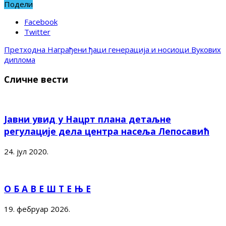
Подели
Facebook
Twitter
Претходна
Награђени ђаци генерација и носиоци Вукових
диплома
Сличне вести
Јавни увид у Нацрт плана детаљне
регулације дела центра насеља Лепосавић
24. јул 2020.
О Б А В Е Ш Т Е Њ Е
19. фебруар 2026.