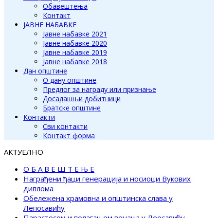
Обавештења
Контакт
ЈАВНЕ НАБАВКЕ
Јавне набавке 2021
Јавне набавке 2020
Јавне набавке 2019
Јавне набавке 2018
Дан општине
О дану општине
Предлог за награду или признање
Досадашњи добитници
Братске општине
Контакти
Сви контакти
Контакт форма
АКТУЕЛНО
О Б А В Е Ш Т Е Њ Е
Награђени ђаци генерација и носиоци Вукових
диплома
Обележена храмовна и општинска слава у
Лепосавићу
Парастосом и полагањем венаца у Леосавићу