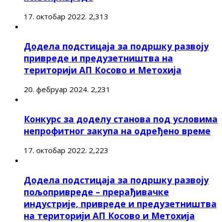
17. октобар 2022.
2,313
Додела подстицаја за подршку развоју
привреде и предузетништва на
територији АП Косово и Метохија
20. фебруар 2024.
2,231
Конкурс за доделу станова под условима
непрофитног закупа на одређено време
17. октобар 2022.
2,223
Додела подстицаја за подршку развоју
пољопривреде – прерађивачке
индустрије, привреде и предузетништва
на територији АП Косово и Метохија