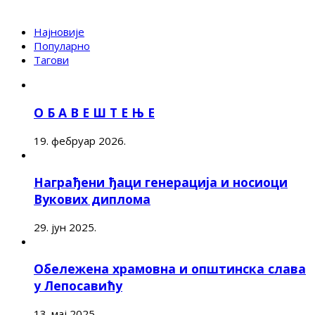
Најновије
Популарно
Тагови
О Б А В Е Ш Т Е Њ Е
19. фебруар 2026.
Награђени ђаци генерација и носиоци
Вукових диплома
29. јун 2025.
Обележена храмовна и општинска слава
у Лепосавићу
13. мај 2025.