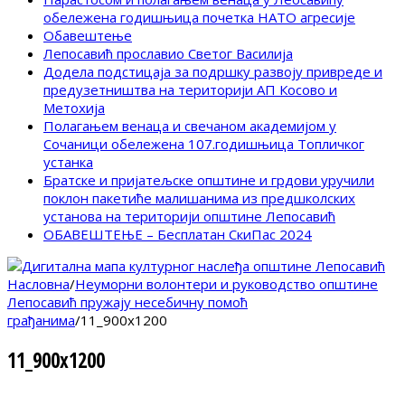
обележена годишњица почетка НАТО агресије
Обавештење
Лепосавић прославио Светог Василија
Додела подстицаја за подршку развоју привреде и
предузетништва на територији АП Косово и
Метохија
Полагањем венаца и свечаном академијом у
Сочаници обележена 107.годишњица Топличког
устанка
Братске и пријатељске општине и грдови уручили
поклон пакетиће малишанима из предшколских
установа на територији општине Лепосавић
ОБАВЕШТЕЊЕ – Бесплатан СкиПас 2024
Насловна
/
Неуморни волонтери и руководство општине
Лепосавић пружају несебичну помоћ
грађанима
/
11_900x1200
11_900x1200