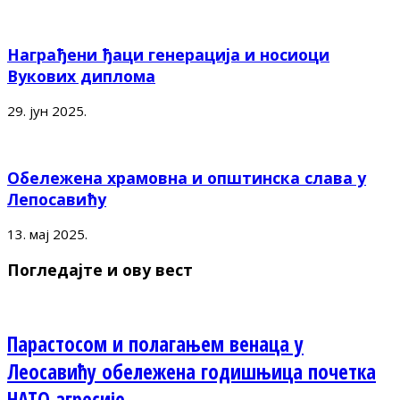
Награђени ђаци генерација и носиоци
Вукових диплома
29. јун 2025.
Обележена храмовна и општинска слава у
Лепосавићу
13. мај 2025.
Погледајте и ову вест
Парастосом и полагањем венаца у
Леосавићу обележена годишњица почетка
НАТО агресије