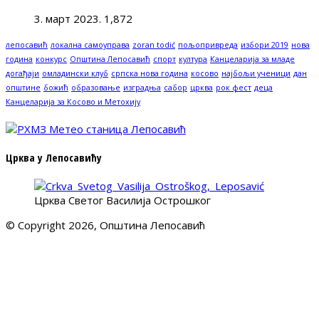
3. март 2023.
1,872
лепосавић
локална самоуправа
zoran todić
пољопривреда
избори 2019
нова
година
конкурс
Општина Лепосавић
спорт
култура
Канцеларија за младе
догађаји
омладински клуб
српска нова година
косово
најбољи ученици
дан
општине
божић
образовање
изградња
сабор
црква
рок фест
деца
Канцеларија за Косово и Метохију
Црква у Лепосавићу
Црква Светог Василија Острошког
© Copyright 2026, Општина Лепосавић