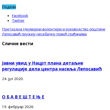
Подели
Facebook
Twitter
Претходна
Неуморни волонтери и руководство општине
Лепосавић пружају несебичну помоћ грађанима
Сличне вести
Јавни увид у Нацрт плана детаљне
регулације дела центра насеља Лепосавић
24. јул 2020.
О Б А В Е Ш Т Е Њ Е
19. фебруар 2026.