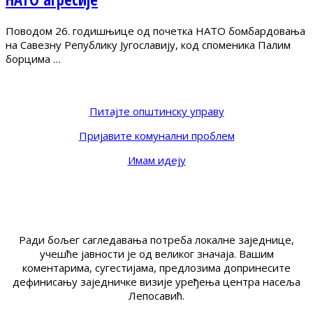
Поводом 26. годишњице од почетка НАТО бомбардовања
на Савезну Републику Југославију, код споменика Палим
борцима …
Питајте општинску управу
Пријавите комунални проблем
Имам идеју
Ради бољег сагледавања потреба локалне заједнице,
учешће јавности је од великог значаја. Вашим
коментарима, сугестијама, предлозима допринесите
дефинисању заједничке визије уређења центра насеља
Лепосавић.