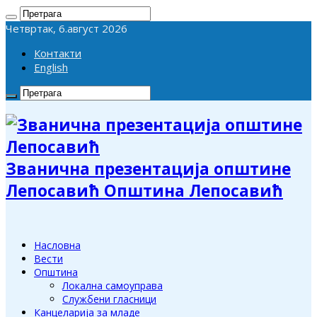
Четвртак, 6.август 2026
Контакти
English
Званична презентација општине
Лепосавић Општина Лепосавић
Насловна
Вести
Општина
Локална самоуправа
Службени гласници
Канцеларија за младе