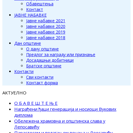
Обавештења
Контакт
ЈАВНЕ НАБАВКЕ
Јавне набавке 2021
Јавне набавке 2020
Јавне набавке 2019
Јавне набавке 2018
Дан општине
О дану општине
Предлог за награду или признање
Досадашњи добитници
Братске општине
Контакти
Сви контакти
Контакт форма
АКТУЕЛНО
О Б А В Е Ш Т Е Њ Е
Награђени ђаци генерација и носиоци Вукових
диплома
Обележена храмовна и општинска слава у
Лепосавићу
Парастосом и полагањем венаца у Леосавићу