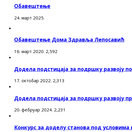
Обавештење
24. март 2025.
Обавештење Дома Здравља Лепосавић
16. март 2020.
2,592
Додела подстицаја за подршку развоју 
17. октобар 2022.
2,313
Додела подстицаја за подршку развоју п
20. фебруар 2024.
2,231
Конкурс за доделу станова под условима