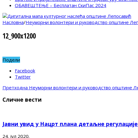
ОБАВЕШТЕЊЕ – Бесплатан СкиПас 2024
Насловна
/
Неуморни волонтери и руководство општине Леп
12_900x1200
Подели
Facebook
Twitter
Претходна
Неуморни волонтери и руководство општине Ле
Сличне вести
Јавни увид у Нацрт плана детаљне регулациј
24. јул 2020.