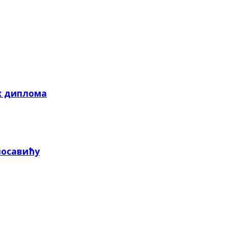
х диплома
посавићу