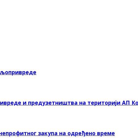
пољопривреде
ривреде и предузетништва на територији АП Ко
 непрофитног закупа на одређено време