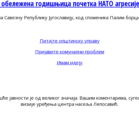
 обележена годишњица почетка НАТО агресиј
Савезну Републику Југославију, код споменика Палим борц
Питајте општинску управу
Пријавите комунални проблем
Имам идеју
ће јавности је од великог значаја. Вашим коментарима, су
визије уређења центра насеља Лепосавић.