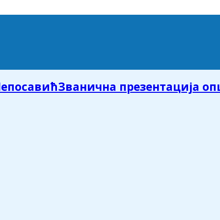
Званична презентација о