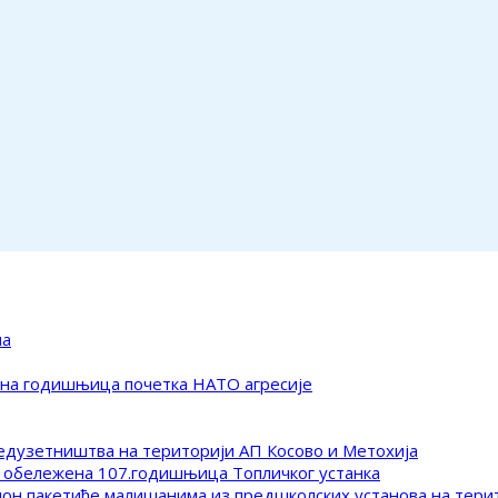
ма
ена годишњица почетка НАТО агресије
редузетништва на територији АП Косово и Метохија
 обележена 107.годишњица Топличког устанка
клон пакетиће малишанима из предшколских установа на тер