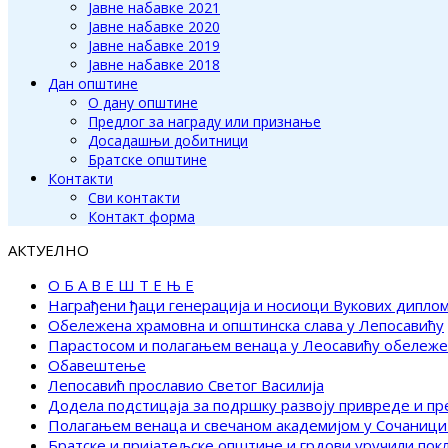
Јавне набавке 2021
Јавне набавке 2020
Јавне набавке 2019
Јавне набавке 2018
Дан општине
О дану општине
Предлог за награду или признање
Досадашњи добитници
Братске општине
Контакти
Сви контакти
Контакт форма
АКТУЕЛНО
О Б А В Е Ш Т Е Њ Е
Награђени ђаци генерација и носиоци Вукових дипло
Обележена храмовна и општинска слава у Лепосавићу
Парастосом и полагањем венаца у Леосавићу обележ
Обавештење
Лепосавић прославио Светог Василија
Додела подстицаја за подршку развоју привреде и п
Полагањем венаца и свечаном академијом у Сочаници
Братске и пријатељске општине и грдови уручили по