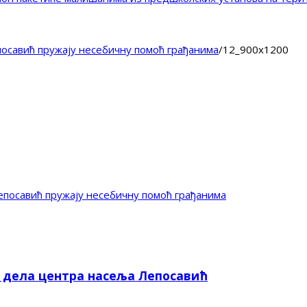
осавић пружају несебичну помоћ грађанима
/
12_900x1200
посавић пружају несебичну помоћ грађанима
е дела центра насеља Лепосавић