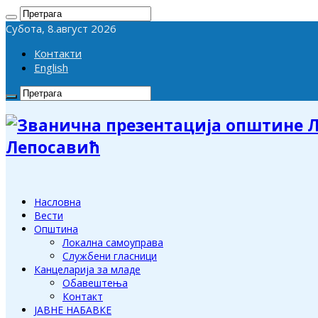
Субота, 8.август 2026
Контакти
English
Лепосавић
Насловна
Вести
Општина
Локална самоуправа
Службени гласници
Канцеларија за младе
Обавештења
Контакт
ЈАВНЕ НАБАВКЕ