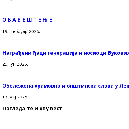
О Б А В Е Ш Т Е Њ Е
19. фебруар 2026.
Награђени ђаци генерација и носиоци Вукови
29. јун 2025.
Обележена храмовна и општинска слава у Ле
13. мај 2025.
Погледајте и ову вест