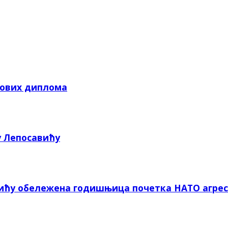
кових диплома
у Лепосавићу
вићу обележена годишњица почетка НАТО агрес