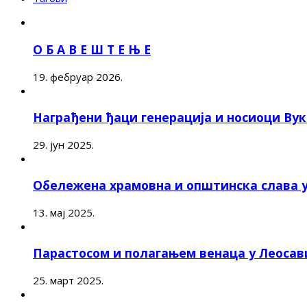
О Б А В Е Ш Т Е Њ Е
19. фебруар 2026.
Награђени ђаци генерација и носиоци Ву
29. јун 2025.
Обележена храмовна и општинска слава 
13. мај 2025.
Парастосом и полагањем венаца у Леоса
25. март 2025.