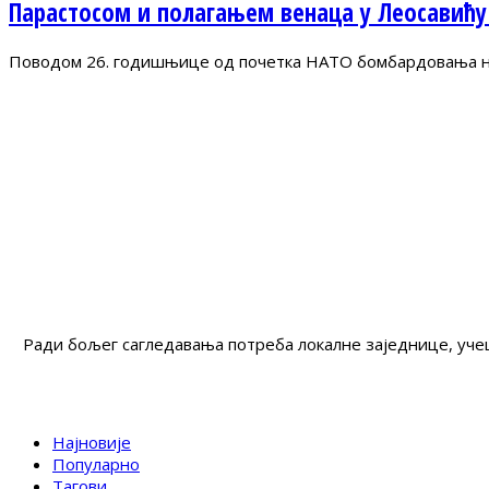
Парастосом и полагањем венаца у Леосавићу
Поводом 26. годишњице од почетка НАТО бомбардовања на 
Ради бољег сагледавања потреба локалне заједнице, учеш
Најновије
Популарно
Тагови