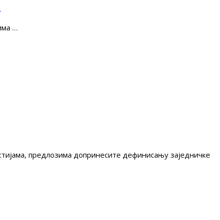
е
има …
гестијама, предлозима допринесите дефинисању заједничке