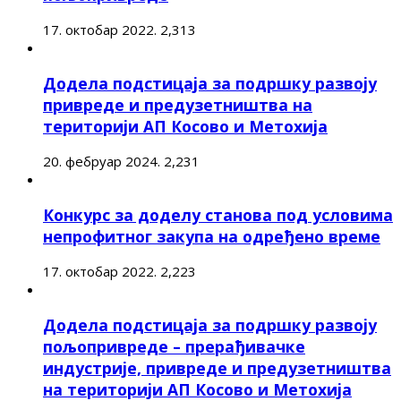
17. октобар 2022.
2,313
Додела подстицаја за подршку развоју
привреде и предузетништва на
територији АП Косово и Метохија
20. фебруар 2024.
2,231
Конкурс за доделу станова под условима
непрофитног закупа на одређено време
17. октобар 2022.
2,223
Додела подстицаја за подршку развоју
пољопривреде – прерађивачке
индустрије, привреде и предузетништва
на територији АП Косово и Метохија