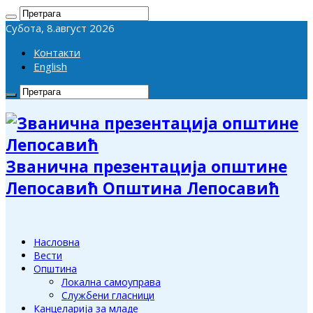
Субота, 8.август 2026
Контакти
English
Званична презентација општине
Лепосавић Општина Лепосавић
Насловна
Вести
Општина
Локална самоуправа
Службени гласници
Канцеларија за младе