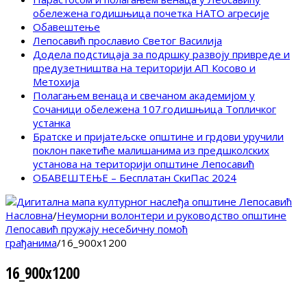
обележена годишњица почетка НАТО агресије
Обавештење
Лепосавић прославио Светог Василија
Додела подстицаја за подршку развоју привреде и
предузетништва на територији АП Косово и
Метохија
Полагањем венаца и свечаном академијом у
Сочаници обележена 107.годишњица Топличког
устанка
Братске и пријатељске општине и грдови уручили
поклон пакетиће малишанима из предшколских
установа на територији општине Лепосавић
ОБАВЕШТЕЊЕ – Бесплатан СкиПас 2024
Насловна
/
Неуморни волонтери и руководство општине
Лепосавић пружају несебичну помоћ
грађанима
/
16_900x1200
16_900x1200