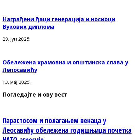
Награђени ђаци генерација и носиоци
Вукових диплома
29. јун 2025.
Обележена храмовна и општинска слава у
Лепосавићу
13. мај 2025.
Погледајте и ову вест
Парастосом и полагањем венаца у
Леосавићу обележена годишњица почетка
НАТО агресије