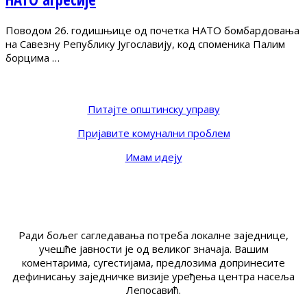
Поводом 26. годишњице од почетка НАТО бомбардовања
на Савезну Републику Југославију, код споменика Палим
борцима …
Питајте општинску управу
Пријавите комунални проблем
Имам идеју
Ради бољег сагледавања потреба локалне заједнице,
учешће јавности је од великог значаја. Вашим
коментарима, сугестијама, предлозима допринесите
дефинисању заједничке визије уређења центра насеља
Лепосавић.