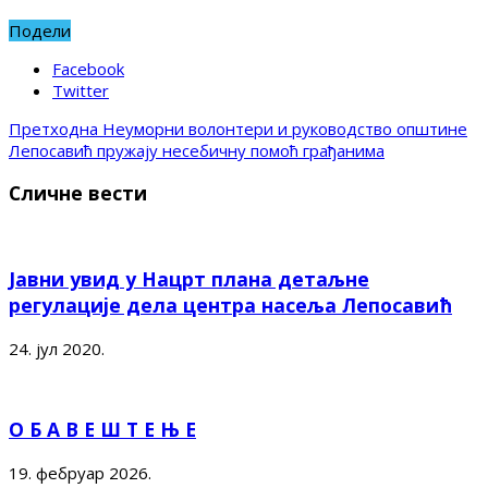
Подели
Facebook
Twitter
Претходна
Неуморни волонтери и руководство општине
Лепосавић пружају несебичну помоћ грађанима
Сличне вести
Јавни увид у Нацрт плана детаљне
регулације дела центра насеља Лепосавић
24. јул 2020.
О Б А В Е Ш Т Е Њ Е
19. фебруар 2026.