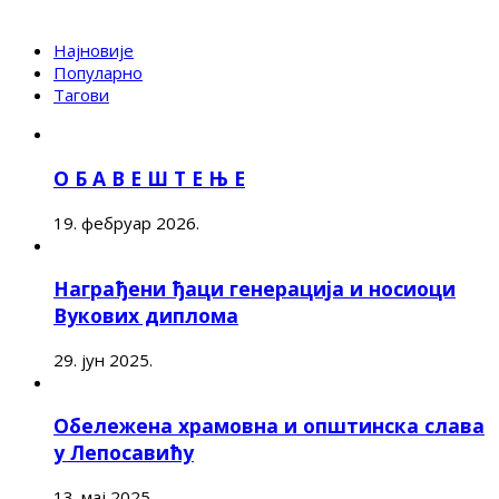
Најновије
Популарно
Тагови
О Б А В Е Ш Т Е Њ Е
19. фебруар 2026.
Награђени ђаци генерација и носиоци
Вукових диплома
29. јун 2025.
Обележена храмовна и општинска слава
у Лепосавићу
13. мај 2025.