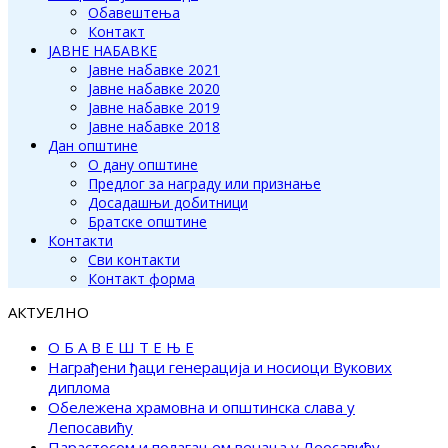
Обавештења
Контакт
ЈАВНЕ НАБАВКЕ
Јавне набавке 2021
Јавне набавке 2020
Јавне набавке 2019
Јавне набавке 2018
Дан општине
О дану општине
Предлог за награду или признање
Досадашњи добитници
Братске општине
Контакти
Сви контакти
Контакт форма
АКТУЕЛНО
О Б А В Е Ш Т Е Њ Е
Награђени ђаци генерација и носиоци Вукових
диплома
Обележена храмовна и општинска слава у
Лепосавићу
Парастосом и полагањем венаца у Леосавићу