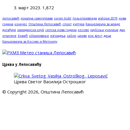
3. март 2023.
1,872
лепосавић
локална самоуправа
zoran todić
пољопривреда
избори 2019
нова
година
конкурс
Општина Лепосавић
спорт
култура
Канцеларија за младе
догађаји
омладински клуб
српска нова година
косово
најбољи ученици
дан
општине
божић
образовање
изградња
сабор
црква
рок фест
деца
Канцеларија за Косово и Метохију
Црква у Лепосавићу
Црква Светог Василија Острошког
© Copyright 2026, Општина Лепосавић