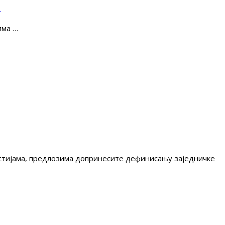
е
има …
гестијама, предлозима допринесите дефинисању заједничке