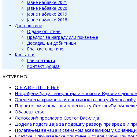
Јавне набавке 2021
Јавне набавке 2020
Јавне набавке 2019
Јавне набавке 2018
Дан општине
О дану општине
Предлог за награду или признање
Досадашњи добитници
Братске општине
Контакти
Сви контакти
Контакт форма
АКТУЕЛНО
О Б А В Е Ш Т Е Њ Е
Награђени ђаци генерација и носиоци Вукових дипло
Обележена храмовна и општинска слава у Лепосавићу
Парастосом и полагањем венаца у Леосавићу обележ
Обавештење
Лепосавић прославио Светог Василија
Додела подстицаја за подршку развоју привреде и п
Полагањем венаца и свечаном академијом у Сочаници
Братске и пријатељске општине и грдови уручили по