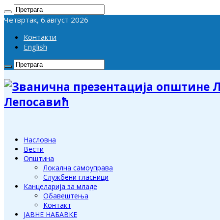
Четвртак, 6.август 2026
Контакти
English
Лепосавић
Насловна
Вести
Општина
Локална самоуправа
Службени гласници
Канцеларија за младе
Обавештења
Контакт
ЈАВНЕ НАБАВКЕ