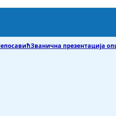
Званична презентација о