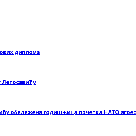
кових диплома
у Лепосавићу
вићу обележена годишњица почетка НАТО агрес