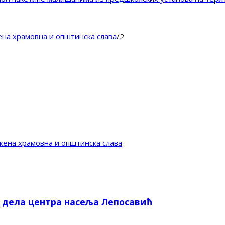
ена храмовна и општинска слава
/
2
жена храмовна и општинска слава
е дела центра насеља Лепосавић