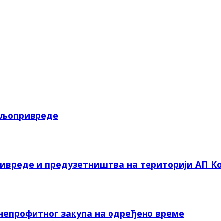
пољопривреде
ривреде и предузетништва на територији АП Ко
 непрофитног закупа на одређено време