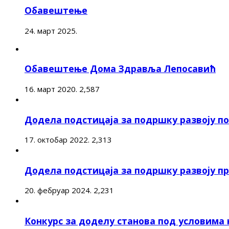
Обавештење
24. март 2025.
Обавештење Дома Здравља Лепосавић
16. март 2020.
2,587
Додела подстицаја за подршку развоју 
17. октобар 2022.
2,313
Додела подстицаја за подршку развоју п
20. фебруар 2024.
2,231
Конкурс за доделу станова под условима