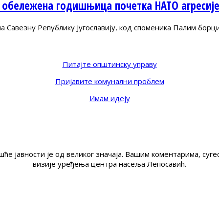
 обележена годишњица почетка НАТО агресиј
Савезну Републику Југославију, код споменика Палим борц
Питајте општинску управу
Пријавите комунални проблем
Имам идеју
ће јавности је од великог значаја. Вашим коментарима, су
визије уређења центра насеља Лепосавић.