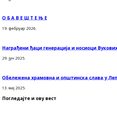
О Б А В Е Ш Т Е Њ Е
19. фебруар 2026.
Награђени ђаци генерација и носиоци Вукови
29. јун 2025.
Обележена храмовна и општинска слава у Ле
13. мај 2025.
Погледајте и ову вест