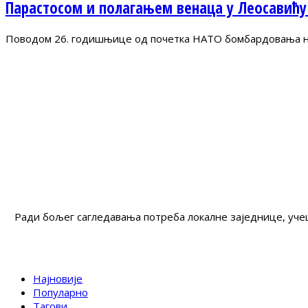
Парастосом и полагањем венаца у Леосавићу
Поводом 26. годишњице од почетка НАТО бомбардовања на 
Ради бољег сагледавања потреба локалне заједнице, учеш
Најновије
Популарно
Тагови