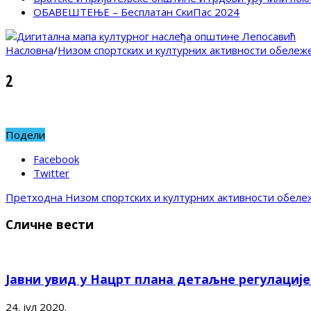
ОБАВЕШТЕЊЕ – Бесплатан СкиПас 2024
Насловна
/
Низом спортских и културних активности обележ
2
Подели
Facebook
Twitter
Претходна
Низом спортских и културних активности обеле
Сличне вести
Јавни увид у Нацрт плана детаљне регулациј
24. јул 2020.