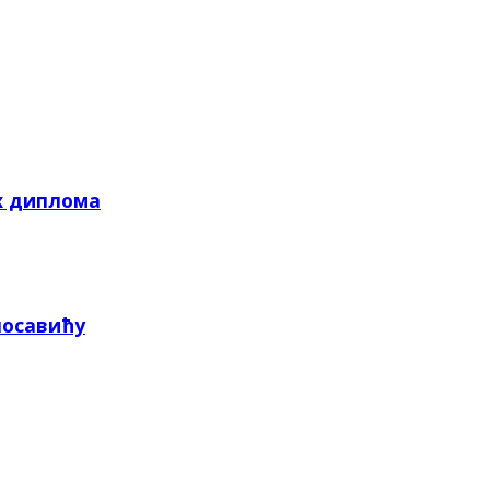
х диплома
посавићу