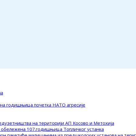
ма
ена годишњица почетка НАТО агресије
редузетништва на територији АП Косово и Метохија
 обележена 107.годишњица Топличког устанка
клон пакетиће малишанима из предшколских установа на тер