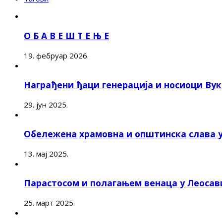
О Б А В Е Ш Т Е Њ Е
19. фебруар 2026.
Награђени ђаци генерација и носиоци Ву
29. јун 2025.
Обележена храмовна и општинска слава 
13. мај 2025.
Парастосом и полагањем венаца у Леоса
25. март 2025.