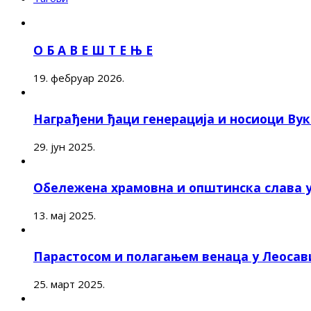
О Б А В Е Ш Т Е Њ Е
19. фебруар 2026.
Награђени ђаци генерација и носиоци Ву
29. јун 2025.
Обележена храмовна и општинска слава 
13. мај 2025.
Парастосом и полагањем венаца у Леоса
25. март 2025.