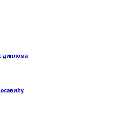
х диплома
посавићу