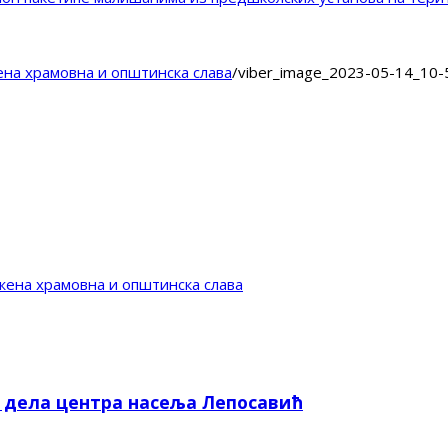
ена храмовна и општинска слава
/
viber_image_2023-05-14_10-
жена храмовна и општинска слава
е дела центра насеља Лепосавић