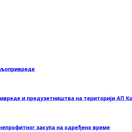
пољопривреде
ривреде и предузетништва на територији АП Ко
 непрофитног закупа на одређено време