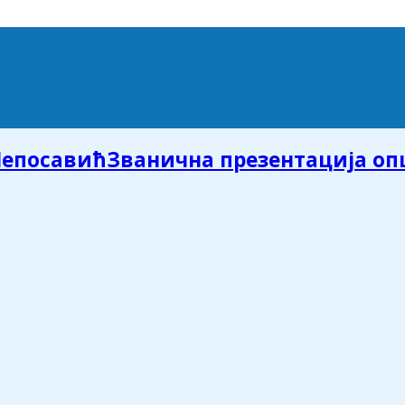
Званична презентација о