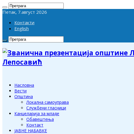
Петак, 7.август 2026
Контакти
English
Лепосавић
Насловна
Вести
Општина
Локална самоуправа
Службени гласници
Канцеларија за младе
Обавештења
Контакт
ЈАВНЕ НАБАВКЕ