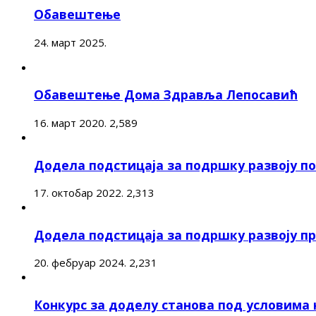
Обавештење
24. март 2025.
Обавештење Дома Здравља Лепосавић
16. март 2020.
2,589
Додела подстицаја за подршку развоју 
17. октобар 2022.
2,313
Додела подстицаја за подршку развоју п
20. фебруар 2024.
2,231
Конкурс за доделу станова под условима