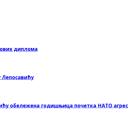
кових диплома
у Лепосавићу
вићу обележена годишњица почетка НАТО агрес