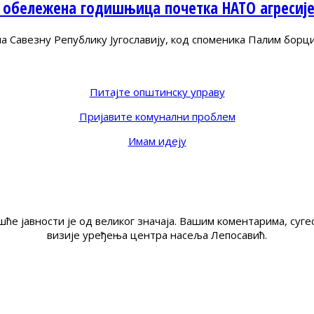
 обележена годишњица почетка НАТО агресиј
Савезну Републику Југославију, код споменика Палим борц
Питајте општинску управу
Пријавите комунални проблем
Имам идеју
ће јавности је од великог значаја. Вашим коментарима, су
визије уређења центра насеља Лепосавић.