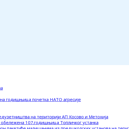
ма
ена годишњица почетка НАТО агресије
редузетништва на територији АП Косово и Метохија
 обележена 107.годишњица Топличког устанка
клон пакетиће малишанима из предшколских установа на тер