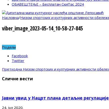
ОБАВЕШТЕЊЕ – Бесплатан СкиПас 2024
Насловна
/
Низом спортских и културних активности обележ
viber_image_2023-05-14_10-58-27-845
Подели
Facebook
Twitter
Претходна
Низом спортских и културних активности обеле
Сличне вести
Јавни увид у Нацрт плана детаљне регулациј
24. јул 2020.