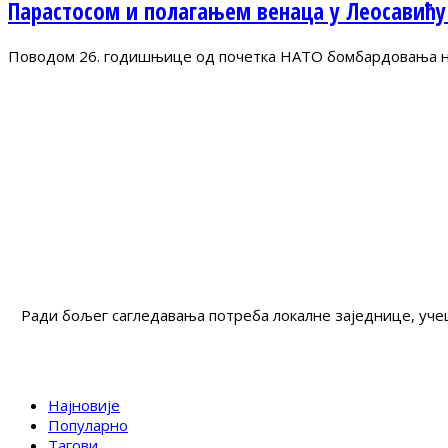
Парастосом и полагањем венаца у Леосавићу
Поводом 26. годишњице од почетка НАТО бомбардовања на 
Ради бољег сагледавања потреба локалне заједнице, учеш
Најновије
Популарно
Тагови