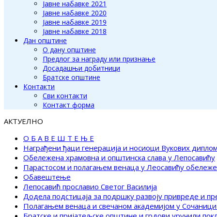
Јавне набавке 2021
Јавне набавке 2020
Јавне набавке 2019
Јавне набавке 2018
Дан општине
О дану општине
Предлог за награду или признање
Досадашњи добитници
Братске општине
Контакти
Сви контакти
Контакт форма
АКТУЕЛНО
О Б А В Е Ш Т Е Њ Е
Награђени ђаци генерација и носиоци Вукових дипло
Обележена храмовна и општинска слава у Лепосавићу
Парастосом и полагањем венаца у Леосавићу обележ
Обавештење
Лепосавић прославио Светог Василија
Додела подстицаја за подршку развоју привреде и п
Полагањем венаца и свечаном академијом у Сочаници
Братске и пријатељске општине и грдови уручили по