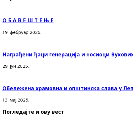
О Б А В Е Ш Т Е Њ Е
19. фебруар 2026.
Награђени ђаци генерација и носиоци Вукови
29. јун 2025.
Обележена храмовна и општинска слава у Ле
13. мај 2025.
Погледајте и ову вест