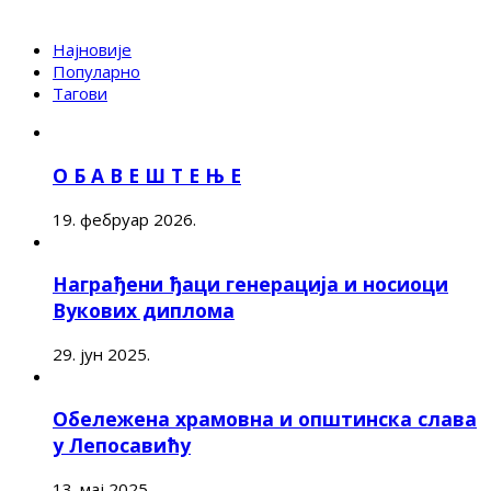
Најновије
Популарно
Тагови
О Б А В Е Ш Т Е Њ Е
19. фебруар 2026.
Награђени ђаци генерација и носиоци
Вукових диплома
29. јун 2025.
Обележена храмовна и општинска слава
у Лепосавићу
13. мај 2025.