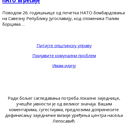
Поводом 26. годишњице од почетка НАТО бомбардовања
на Савезну Републику Југославију, код споменика Палим
борцима …
Питајте општинску управу
Пријавите комунални проблем
Имам идеју
Ради бољег сагледавања потреба локалне заједнице,
учешће јавности је од великог значаја. Вашим
коментарима, сугестијама, предлозима допринесите
дефинисању заједничке визије уређења центра насеља
Лепосавић.