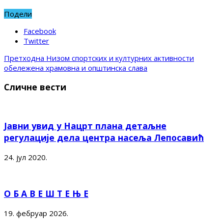
Подели
Facebook
Twitter
Претходна
Низом спортских и културних активности
обележена храмовна и општинска слава
Сличне вести
Јавни увид у Нацрт плана детаљне
регулације дела центра насеља Лепосавић
24. јул 2020.
О Б А В Е Ш Т Е Њ Е
19. фебруар 2026.