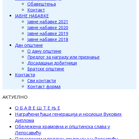
Обавештења
Контакт
ЈАВНЕ НАБАВКЕ
Јавне набавке 2021
Јавне набавке 2020
Јавне набавке 2019
Јавне набавке 2018
Дан општине
О дану општине
Предлог за награду или признање
Досадашњи добитници
Братске општине
Контакти
Сви контакти
Контакт форма
АКТУЕЛНО
О Б А В Е Ш Т Е Њ Е
Награђени ђаци генерација и носиоци Вукових
диплома
Обележена храмовна и општинска слава у
Лепосавићу
Парастосом и полагањем венаца у Леосавићу