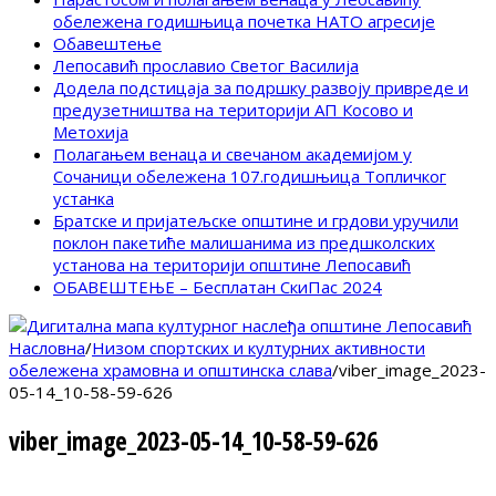
обележена годишњица почетка НАТО агресије
Обавештење
Лепосавић прославио Светог Василија
Додела подстицаја за подршку развоју привреде и
предузетништва на територији АП Косово и
Метохија
Полагањем венаца и свечаном академијом у
Сочаници обележена 107.годишњица Топличког
устанка
Братске и пријатељске општине и грдови уручили
поклон пакетиће малишанима из предшколских
установа на територији општине Лепосавић
ОБАВЕШТЕЊЕ – Бесплатан СкиПас 2024
Насловна
/
Низом спортских и културних активности
обележена храмовна и општинска слава
/
viber_image_2023-
05-14_10-58-59-626
viber_image_2023-05-14_10-58-59-626