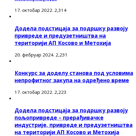
17. октобар 2022.
2,314
Додела подстицаја за подршку развоју
привреде и предузетништва на
територији АП Косово и Метохија
20. фебруар 2024.
2,231
Конкурс за доделу станова под условима
непрофитног закупа на одређено време
17. октобар 2022.
2,223
Додела подстицаја за подршку развоју
пољопривреде – прерађивачке
индустрије, привреде и предузетништва
на територији АП Косово и Метохија