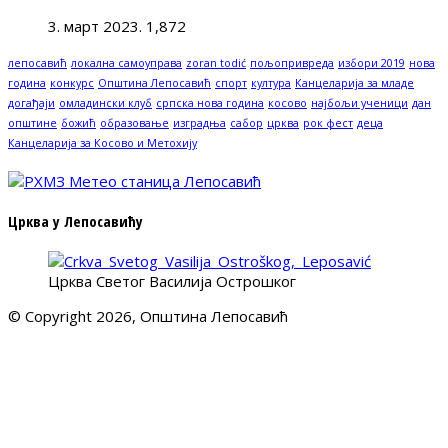
3. март 2023.
1,872
лепосавић
локална самоуправа
zoran todić
пољопривреда
избори 2019
нова
година
конкурс
Општина Лепосавић
спорт
култура
Канцеларија за младе
догађаји
омладински клуб
српска нова година
косово
најбољи ученици
дан
општине
божић
образовање
изградња
сабор
црква
рок фест
деца
Канцеларија за Косово и Метохију
Црква у Лепосавићу
Црква Светог Василија Острошког
© Copyright 2026, Општина Лепосавић