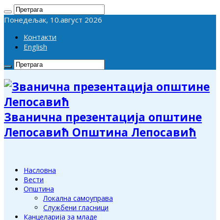
Понедељак, 10.август 2026
Контакти
English
Званична презентација општине
Лепосавић Општина Лепосавић
Насловна
Вести
Општина
Локална самоуправа
Службени гласници
Канцеларија за младе