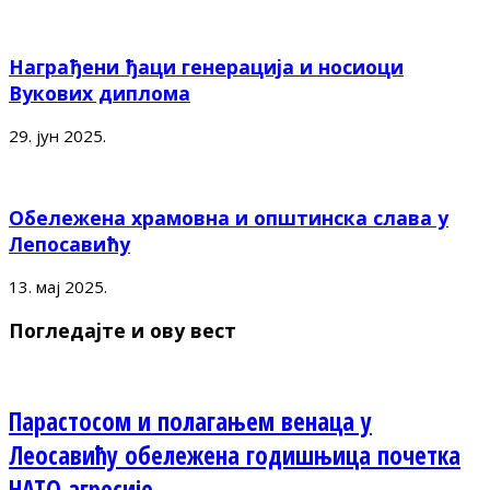
Награђени ђаци генерација и носиоци
Вукових диплома
29. јун 2025.
Обележена храмовна и општинска слава у
Лепосавићу
13. мај 2025.
Погледајте и ову вест
Парастосом и полагањем венаца у
Леосавићу обележена годишњица почетка
НАТО агресије