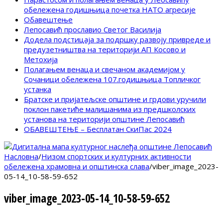
обележена годишњица почетка НАТО агресије
Обавештење
Лепосавић прославио Светог Василија
Додела подстицаја за подршку развоју привреде и
предузетништва на територији АП Косово и
Метохија
Полагањем венаца и свечаном академијом у
Сочаници обележена 107.годишњица Топличког
устанка
Братске и пријатељске општине и грдови уручили
поклон пакетиће малишанима из предшколских
установа на територији општине Лепосавић
ОБАВЕШТЕЊЕ – Бесплатан СкиПас 2024
Насловна
/
Низом спортских и културних активности
обележена храмовна и општинска слава
/
viber_image_2023-
05-14_10-58-59-652
viber_image_2023-05-14_10-58-59-652