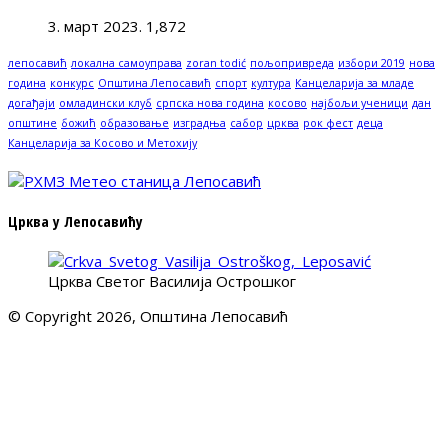
3. март 2023.
1,872
лепосавић
локална самоуправа
zoran todić
пољопривреда
избори 2019
нова
година
конкурс
Општина Лепосавић
спорт
култура
Канцеларија за младе
догађаји
омладински клуб
српска нова година
косово
најбољи ученици
дан
општине
божић
образовање
изградња
сабор
црква
рок фест
деца
Канцеларија за Косово и Метохију
Црква у Лепосавићу
Црква Светог Василија Острошког
© Copyright 2026, Општина Лепосавић