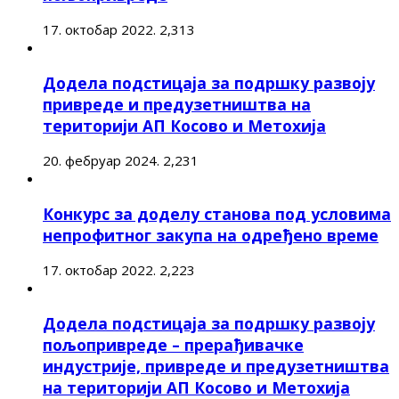
17. октобар 2022.
2,313
Додела подстицаја за подршку развоју
привреде и предузетништва на
територији АП Косово и Метохија
20. фебруар 2024.
2,231
Конкурс за доделу станова под условима
непрофитног закупа на одређено време
17. октобар 2022.
2,223
Додела подстицаја за подршку развоју
пољопривреде – прерађивачке
индустрије, привреде и предузетништва
на територији АП Косово и Метохија