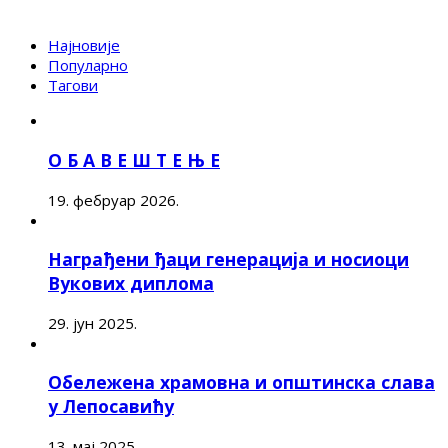
Најновије
Популарно
Тагови
О Б А В Е Ш Т Е Њ Е
19. фебруар 2026.
Награђени ђаци генерација и носиоци
Вукових диплома
29. јун 2025.
Обележена храмовна и општинска слава
у Лепосавићу
13. мај 2025.