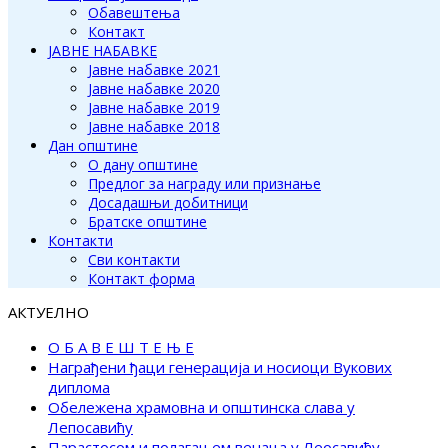
Обавештења
Контакт
ЈАВНЕ НАБАВКЕ
Јавне набавке 2021
Јавне набавке 2020
Јавне набавке 2019
Јавне набавке 2018
Дан општине
О дану општине
Предлог за награду или признање
Досадашњи добитници
Братске општине
Контакти
Сви контакти
Контакт форма
АКТУЕЛНО
О Б А В Е Ш Т Е Њ Е
Награђени ђаци генерација и носиоци Вукових
диплома
Обележена храмовна и општинска слава у
Лепосавићу
Парастосом и полагањем венаца у Леосавићу