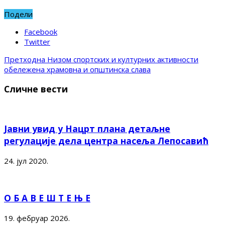
Подели
Facebook
Twitter
Претходна
Низом спортских и културних активности
обележена храмовна и општинска слава
Сличне вести
Јавни увид у Нацрт плана детаљне
регулације дела центра насеља Лепосавић
24. јул 2020.
О Б А В Е Ш Т Е Њ Е
19. фебруар 2026.