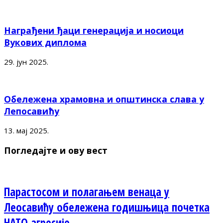
Награђени ђаци генерација и носиоци
Вукових диплома
29. јун 2025.
Обележена храмовна и општинска слава у
Лепосавићу
13. мај 2025.
Погледајте и ову вест
Парастосом и полагањем венаца у
Леосавићу обележена годишњица почетка
НАТО агресије