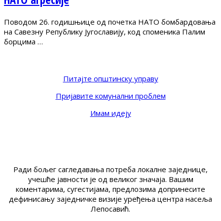
Поводом 26. годишњице од почетка НАТО бомбардовања
на Савезну Републику Југославију, код споменика Палим
борцима …
Питајте општинску управу
Пријавите комунални проблем
Имам идеју
Ради бољег сагледавања потреба локалне заједнице,
учешће јавности је од великог значаја. Вашим
коментарима, сугестијама, предлозима допринесите
дефинисању заједничке визије уређења центра насеља
Лепосавић.