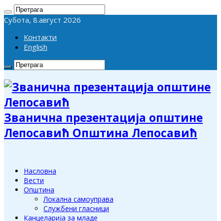
Субота, 8.август 2026
Контакти
English
Званична презентација општине
Лепосавић Општина Лепосавић
Насловна
Вести
Општина
Локална самоуправа
Службени гласници
Канцеларија за младе