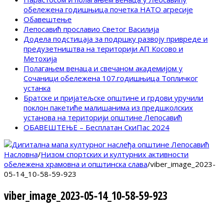
обележена годишњица почетка НАТО агресије
Обавештење
Лепосавић прославио Светог Василија
Додела подстицаја за подршку развоју привреде и
предузетништва на територији АП Косово и
Метохија
Полагањем венаца и свечаном академијом у
Сочаници обележена 107.годишњица Топличког
устанка
Братске и пријатељске општине и грдови уручили
поклон пакетиће малишанима из предшколских
установа на територији општине Лепосавић
ОБАВЕШТЕЊЕ – Бесплатан СкиПас 2024
Насловна
/
Низом спортских и културних активности
обележена храмовна и општинска слава
/
viber_image_2023-
05-14_10-58-59-923
viber_image_2023-05-14_10-58-59-923