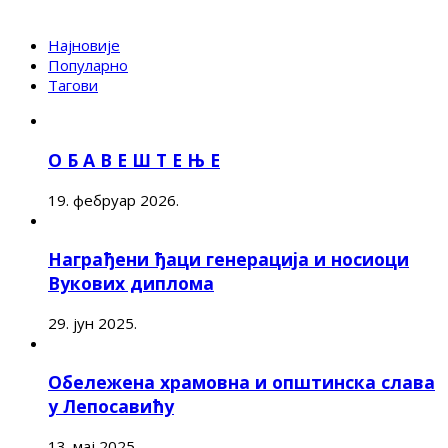
Најновије
Популарно
Тагови
О Б А В Е Ш Т Е Њ Е
19. фебруар 2026.
Награђени ђаци генерација и носиоци
Вукових диплома
29. јун 2025.
Обележена храмовна и општинска слава
у Лепосавићу
13. мај 2025.