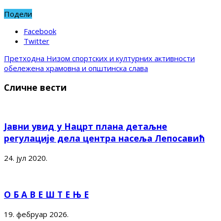
Подели
Facebook
Twitter
Претходна
Низом спортских и културних активности
обележена храмовна и општинска слава
Сличне вести
Јавни увид у Нацрт плана детаљне
регулације дела центра насеља Лепосавић
24. јул 2020.
О Б А В Е Ш Т Е Њ Е
19. фебруар 2026.