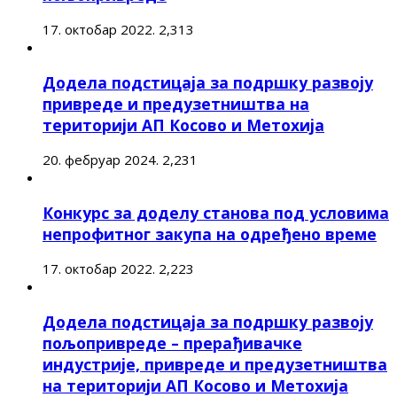
17. октобар 2022.
2,313
Додела подстицаја за подршку развоју
привреде и предузетништва на
територији АП Косово и Метохија
20. фебруар 2024.
2,231
Конкурс за доделу станова под условима
непрофитног закупа на одређено време
17. октобар 2022.
2,223
Додела подстицаја за подршку развоју
пољопривреде – прерађивачке
индустрије, привреде и предузетништва
на територији АП Косово и Метохија