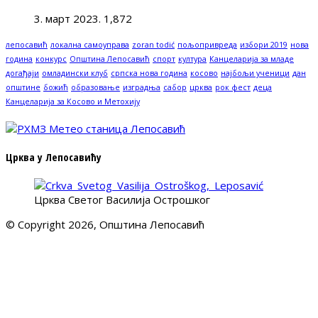
3. март 2023.
1,872
лепосавић
локална самоуправа
zoran todić
пољопривреда
избори 2019
нова
година
конкурс
Општина Лепосавић
спорт
култура
Канцеларија за младе
догађаји
омладински клуб
српска нова година
косово
најбољи ученици
дан
општине
божић
образовање
изградња
сабор
црква
рок фест
деца
Канцеларија за Косово и Метохију
Црква у Лепосавићу
Црква Светог Василија Острошког
© Copyright 2026, Општина Лепосавић