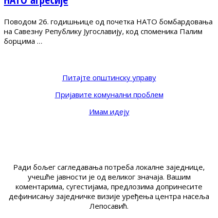
Поводом 26. годишњице од почетка НАТО бомбардовања
на Савезну Републику Југославију, код споменика Палим
борцима …
Питајте општинску управу
Пријавите комунални проблем
Имам идеју
Ради бољег сагледавања потреба локалне заједнице,
учешће јавности је од великог значаја. Вашим
коментарима, сугестијама, предлозима допринесите
дефинисању заједничке визије уређења центра насеља
Лепосавић.