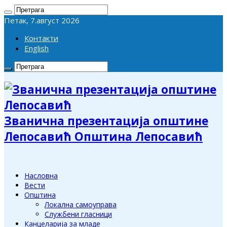
Петак, 7.август 2026
Контакти
English
Званична презентација општине
Лепосавић Општина Лепосавић
Насловна
Вести
Општина
Локална самоуправа
Службени гласници
Канцеларија за младе