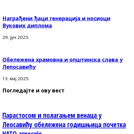
Награђени ђаци генерација и носиоци
Вукових диплома
29. јун 2025.
Обележена храмовна и општинска слава у
Лепосавићу
13. мај 2025.
Погледајте и ову вест
Парастосом и полагањем венаца у
Леосавићу обележена годишњица почетка
НАТО агресије