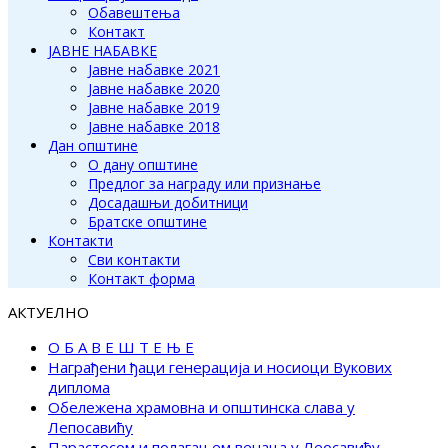
Обавештења
Контакт
ЈАВНЕ НАБАВКЕ
Јавне набавке 2021
Јавне набавке 2020
Јавне набавке 2019
Јавне набавке 2018
Дан општине
О дану општине
Предлог за награду или признање
Досадашњи добитници
Братске општине
Контакти
Сви контакти
Контакт форма
АКТУЕЛНО
О Б А В Е Ш Т Е Њ Е
Награђени ђаци генерација и носиоци Вукових
диплома
Обележена храмовна и општинска слава у
Лепосавићу
Парастосом и полагањем венаца у Леосавићу