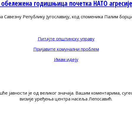
 обележена годишњица почетка НАТО агресиј
Савезну Републику Југославију, код споменика Палим борц
Питајте општинску управу
Пријавите комунални проблем
Имам идеју
ће јавности је од великог значаја. Вашим коментарима, су
визије уређења центра насеља Лепосавић.