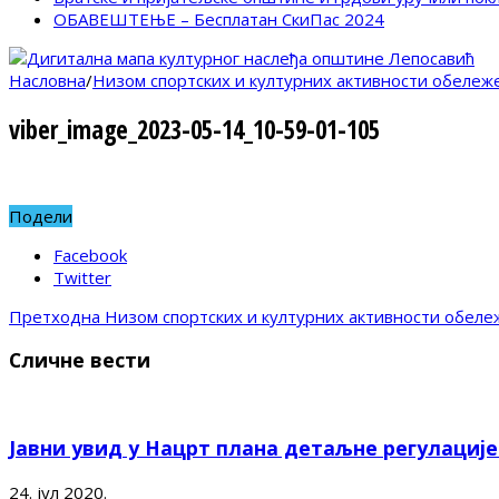
ОБАВЕШТЕЊЕ – Бесплатан СкиПас 2024
Насловна
/
Низом спортских и културних активности обележ
viber_image_2023-05-14_10-59-01-105
Подели
Facebook
Twitter
Претходна
Низом спортских и културних активности обеле
Сличне вести
Јавни увид у Нацрт плана детаљне регулациј
24. јул 2020.