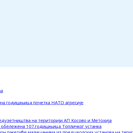
ма
ена годишњица почетка НАТО агресије
редузетништва на територији АП Косово и Метохија
 обележена 107.годишњица Топличког устанка
клон пакетиће малишанима из предшколских установа на тер