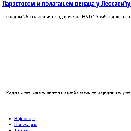
Парастосом и полагањем венаца у Леосавићу
Поводом 26. годишњице од почетка НАТО бомбардовања на 
Ради бољег сагледавања потреба локалне заједнице, учеш
Најновије
Популарно
Тагови