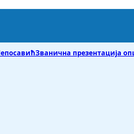
Званична презентација о