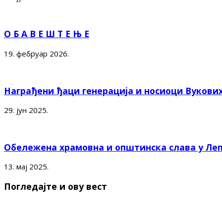
О Б А В Е Ш Т Е Њ Е
19. фебруар 2026.
Награђени ђаци генерација и носиоци Вукови
29. јун 2025.
Обележена храмовна и општинска слава у Ле
13. мај 2025.
Погледајте и ову вест