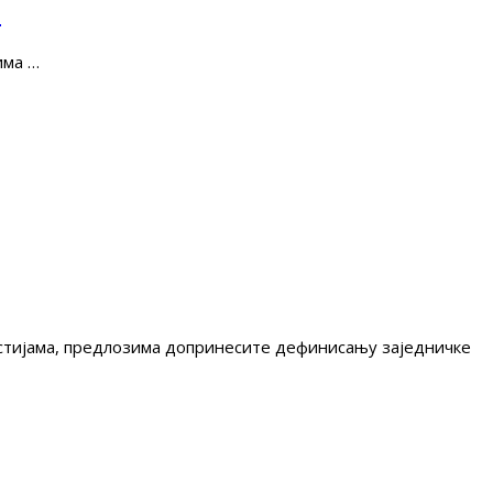
е
има …
гестијама, предлозима допринесите дефинисању заједничке