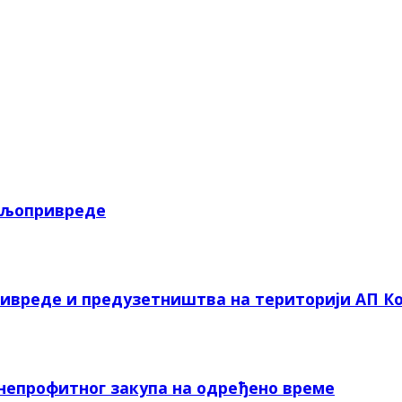
пољопривреде
ривреде и предузетништва на територији АП Ко
 непрофитног закупа на одређено време