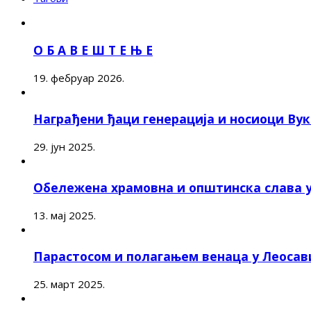
О Б А В Е Ш Т Е Њ Е
19. фебруар 2026.
Награђени ђаци генерација и носиоци Ву
29. јун 2025.
Обележена храмовна и општинска слава 
13. мај 2025.
Парастосом и полагањем венаца у Леоса
25. март 2025.