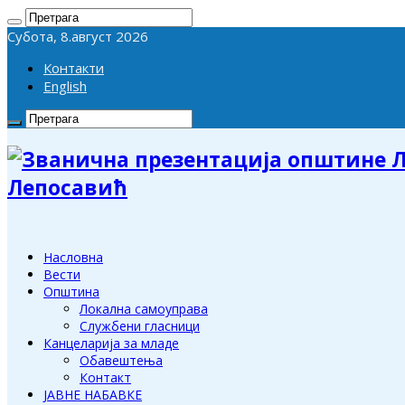
Субота, 8.август 2026
Контакти
English
Лепосавић
Насловна
Вести
Општина
Локална самоуправа
Службени гласници
Канцеларија за младе
Обавештења
Контакт
ЈАВНЕ НАБАВКЕ