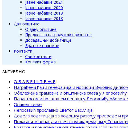
Јавне набавке 2021
Јавне набавке 2020
Јавне набавке 2019
Јавне набавке 2018
Дан општине
О дану општине
Предлог за награду или признање
Досадашњи добитници
Братске општине
Контакти
Сви контакти
Контакт форма
АКТУЕЛНО
О Б А В Е Ш Т Е Њ Е
Награђени ђаци генерација и носиоци Вукових дипло
Обележена храмовна и општинска слава у Лепосавићу
Парастосом и полагањем венаца у Леосавићу обележ
Обавештење
Лепосавић прославио Светог Василија
Додела подстицаја за подршку развоју привреде и п
Полагањем венаца и свечаном академијом у Сочаници
Братске и пријатељске општине и грдови уручили по