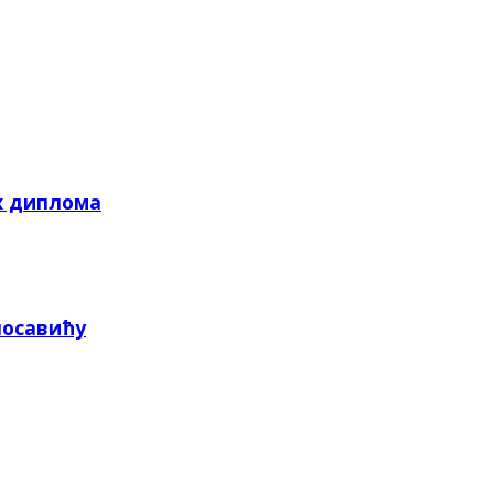
х диплома
посавићу