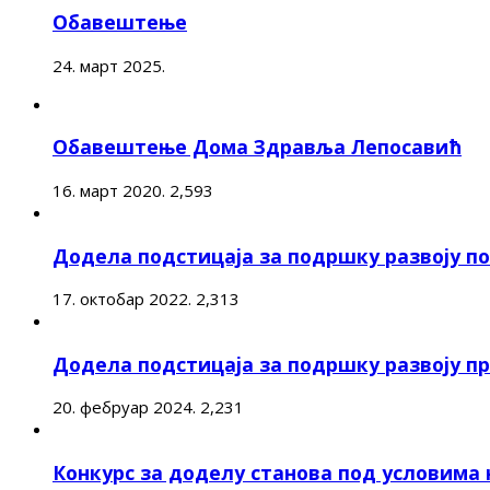
Обавештење
24. март 2025.
Обавештење Дома Здравља Лепосавић
16. март 2020.
2,593
Додела подстицаја за подршку развоју 
17. октобар 2022.
2,313
Додела подстицаја за подршку развоју п
20. фебруар 2024.
2,231
Конкурс за доделу станова под условима