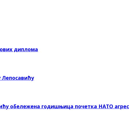
кових диплома
у Лепосавићу
вићу обележена годишњица почетка НАТО агрес