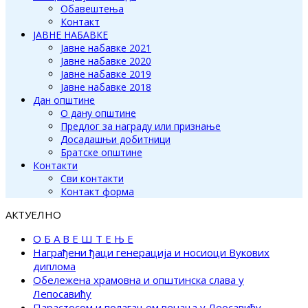
Обавештења
Контакт
ЈАВНЕ НАБАВКЕ
Јавне набавке 2021
Јавне набавке 2020
Јавне набавке 2019
Јавне набавке 2018
Дан општине
О дану општине
Предлог за награду или признање
Досадашњи добитници
Братске општине
Контакти
Сви контакти
Контакт форма
АКТУЕЛНО
О Б А В Е Ш Т Е Њ Е
Награђени ђаци генерација и носиоци Вукових
диплома
Обележена храмовна и општинска слава у
Лепосавићу
Парастосом и полагањем венаца у Леосавићу