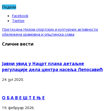
Подели
Facebook
Twitter
Претходна
Низом спортских и културних активности
обележена храмовна и општинска слава
Сличне вести
Јавни увид у Нацрт плана детаљне
регулације дела центра насеља Лепосавић
24. јул 2020.
О Б А В Е Ш Т Е Њ Е
19. фебруар 2026.