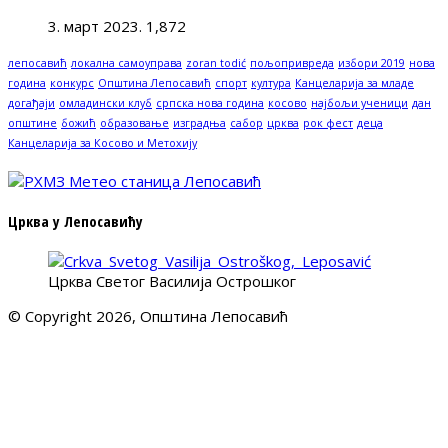
3. март 2023.
1,872
лепосавић
локална самоуправа
zoran todić
пољопривреда
избори 2019
нова
година
конкурс
Општина Лепосавић
спорт
култура
Канцеларија за младе
догађаји
омладински клуб
српска нова година
косово
најбољи ученици
дан
општине
божић
образовање
изградња
сабор
црква
рок фест
деца
Канцеларија за Косово и Метохију
Црква у Лепосавићу
Црква Светог Василија Острошког
© Copyright 2026, Општина Лепосавић