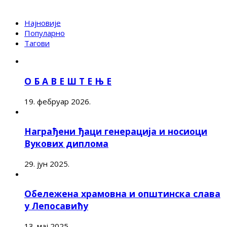
Најновије
Популарно
Тагови
О Б А В Е Ш Т Е Њ Е
19. фебруар 2026.
Награђени ђаци генерација и носиоци
Вукових диплома
29. јун 2025.
Обележена храмовна и општинска слава
у Лепосавићу
13. мај 2025.