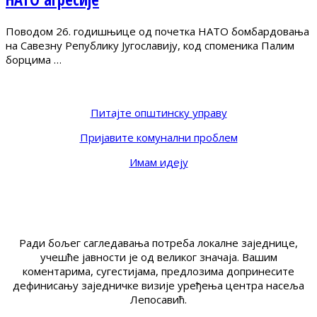
Поводом 26. годишњице од почетка НАТО бомбардовања
на Савезну Републику Југославију, код споменика Палим
борцима …
Питајте општинску управу
Пријавите комунални проблем
Имам идеју
Ради бољег сагледавања потреба локалне заједнице,
учешће јавности је од великог значаја. Вашим
коментарима, сугестијама, предлозима допринесите
дефинисању заједничке визије уређења центра насеља
Лепосавић.