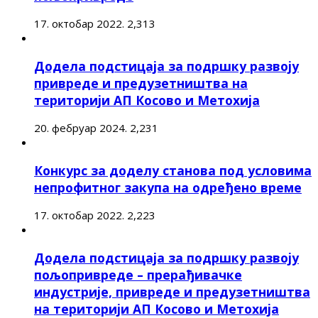
17. октобар 2022.
2,313
Додела подстицаја за подршку развоју
привреде и предузетништва на
територији АП Косово и Метохија
20. фебруар 2024.
2,231
Конкурс за доделу станова под условима
непрофитног закупа на одређено време
17. октобар 2022.
2,223
Додела подстицаја за подршку развоју
пољопривреде – прерађивачке
индустрије, привреде и предузетништва
на територији АП Косово и Метохија