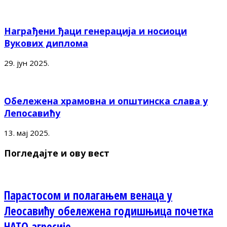
Награђени ђаци генерација и носиоци
Вукових диплома
29. јун 2025.
Обележена храмовна и општинска слава у
Лепосавићу
13. мај 2025.
Погледајте и ову вест
Парастосом и полагањем венаца у
Леосавићу обележена годишњица почетка
НАТО агресије