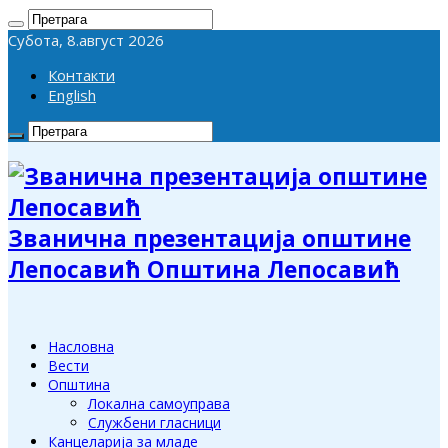
Субота, 8.август 2026
Контакти
English
Званична презентација општине
Лепосавић Општина Лепосавић
Насловна
Вести
Општина
Локална самоуправа
Службени гласници
Канцеларија за младе