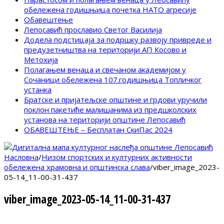
обележена годишњица почетка НАТО агресије
Обавештење
Лепосавић прославио Светог Василија
Додела подстицаја за подршку развоју привреде и
предузетништва на територији АП Косово и
Метохија
Полагањем венаца и свечаном академијом у
Сочаници обележена 107.годишњица Топличког
устанка
Братске и пријатељске општине и грдови уручили
поклон пакетиће малишанима из предшколских
установа на територији општине Лепосавић
ОБАВЕШТЕЊЕ – Бесплатан СкиПас 2024
Насловна
/
Низом спортских и културних активности
обележена храмовна и општинска слава
/
viber_image_2023-
05-14_11-00-31-437
viber_image_2023-05-14_11-00-31-437