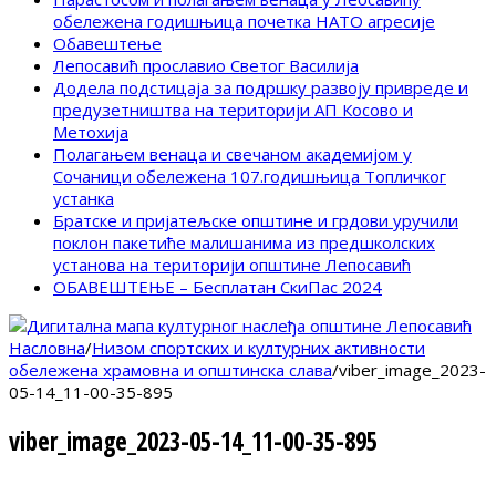
обележена годишњица почетка НАТО агресије
Обавештење
Лепосавић прославио Светог Василија
Додела подстицаја за подршку развоју привреде и
предузетништва на територији АП Косово и
Метохија
Полагањем венаца и свечаном академијом у
Сочаници обележена 107.годишњица Топличког
устанка
Братске и пријатељске општине и грдови уручили
поклон пакетиће малишанима из предшколских
установа на територији општине Лепосавић
ОБАВЕШТЕЊЕ – Бесплатан СкиПас 2024
Насловна
/
Низом спортских и културних активности
обележена храмовна и општинска слава
/
viber_image_2023-
05-14_11-00-35-895
viber_image_2023-05-14_11-00-35-895