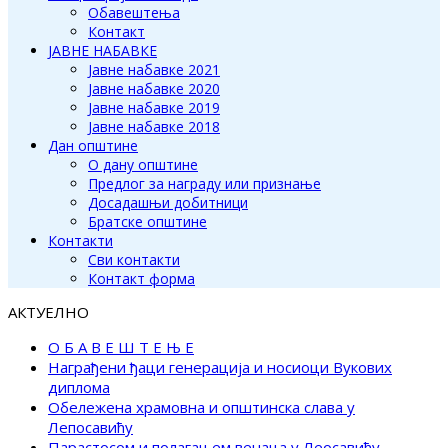
Обавештења
Контакт
ЈАВНЕ НАБАВКЕ
Јавне набавке 2021
Јавне набавке 2020
Јавне набавке 2019
Јавне набавке 2018
Дан општине
О дану општине
Предлог за награду или признање
Досадашњи добитници
Братске општине
Контакти
Сви контакти
Контакт форма
АКТУЕЛНО
О Б А В Е Ш Т Е Њ Е
Награђени ђаци генерација и носиоци Вукових
диплома
Обележена храмовна и општинска слава у
Лепосавићу
Парастосом и полагањем венаца у Леосавићу