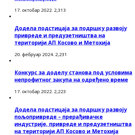
17. октобар 2022.
2,313
Додела подстицаја за подршку развоју
привреде и предузетништва на
територији АП Косово и Метохија
20. фебруар 2024.
2,231
Конкурс за доделу станова под условима
непрофитног закупа на одређено време
17. октобар 2022.
2,223
Додела подстицаја за подршку развоју
пољопривреде – прерађивачке
индустрије, привреде и предузетништва
на територији АП Косово и Метохија