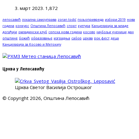
3. март 2023.
1,872
лепосавић
локална самоуправа
zoran todić
пољопривреда
избори 2019
нова
година
конкурс
Општина Лепосавић
спорт
култура
Канцеларија за младе
догађаји
омладински клуб
српска нова година
косово
најбољи ученици
дан
општине
божић
образовање
изградња
сабор
црква
рок фест
деца
Канцеларија за Косово и Метохију
Црква у Лепосавићу
Црква Светог Василија Острошког
© Copyright 2026, Општина Лепосавић