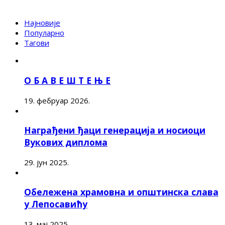
Најновије
Популарно
Тагови
О Б А В Е Ш Т Е Њ Е
19. фебруар 2026.
Награђени ђаци генерација и носиоци
Вукових диплома
29. јун 2025.
Обележена храмовна и општинска слава
у Лепосавићу
13. мај 2025.