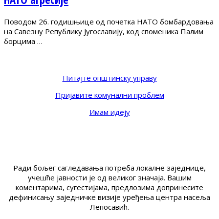
Поводом 26. годишњице од почетка НАТО бомбардовања
на Савезну Републику Југославију, код споменика Палим
борцима …
Питајте општинску управу
Пријавите комунални проблем
Имам идеју
Ради бољег сагледавања потреба локалне заједнице,
учешће јавности је од великог значаја. Вашим
коментарима, сугестијама, предлозима допринесите
дефинисању заједничке визије уређења центра насеља
Лепосавић.