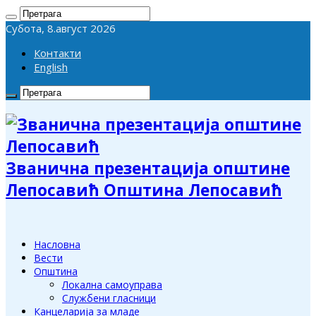
Субота, 8.август 2026
Контакти
English
Званична презентација општине
Лепосавић Општина Лепосавић
Насловна
Вести
Општина
Локална самоуправа
Службени гласници
Канцеларија за младе