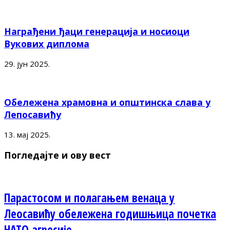
Награђени ђаци генерација и носиоци
Вукових диплома
29. јун 2025.
Обележена храмовна и општинска слава у
Лепосавићу
13. мај 2025.
Погледајте и ову вест
Парастосом и полагањем венаца у
Леосавићу обележена годишњица почетка
НАТО агресије