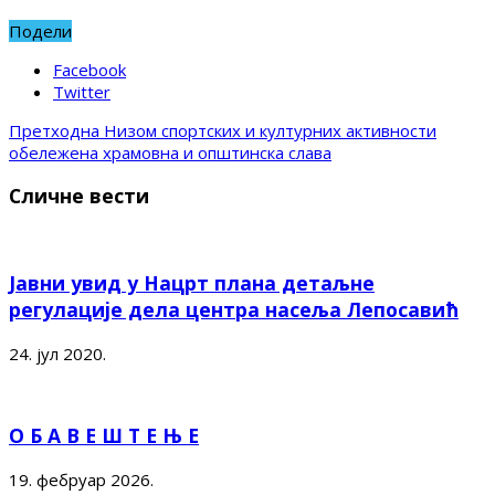
Подели
Facebook
Twitter
Претходна
Низом спортских и културних активности
обележена храмовна и општинска слава
Сличне вести
Јавни увид у Нацрт плана детаљне
регулације дела центра насеља Лепосавић
24. јул 2020.
О Б А В Е Ш Т Е Њ Е
19. фебруар 2026.