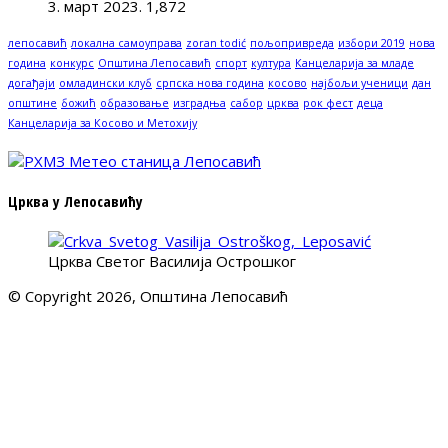
3. март 2023.
1,872
лепосавић
локална самоуправа
zoran todić
пољопривреда
избори 2019
нова
година
конкурс
Општина Лепосавић
спорт
култура
Канцеларија за младе
догађаји
омладински клуб
српска нова година
косово
најбољи ученици
дан
општине
божић
образовање
изградња
сабор
црква
рок фест
деца
Канцеларија за Косово и Метохију
Црква у Лепосавићу
Црква Светог Василија Острошког
© Copyright 2026, Општина Лепосавић