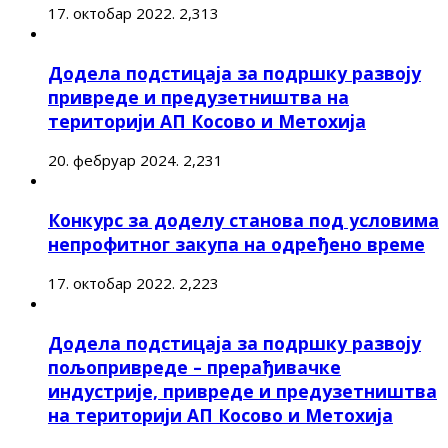
17. октобар 2022.
2,313
Додела подстицаја за подршку развоју
привреде и предузетништва на
територији АП Косово и Метохија
20. фебруар 2024.
2,231
Конкурс за доделу станова под условима
непрофитног закупа на одређено време
17. октобар 2022.
2,223
Додела подстицаја за подршку развоју
пољопривреде – прерађивачке
индустрије, привреде и предузетништва
на територији АП Косово и Метохија