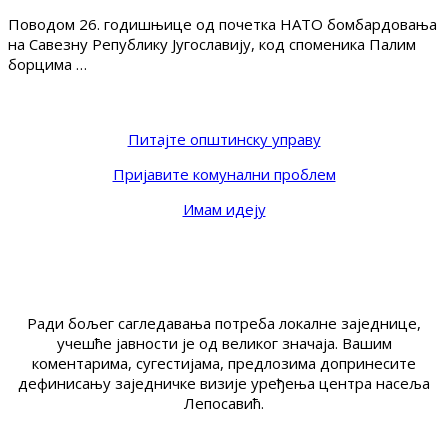
Поводом 26. годишњице од почетка НАТО бомбардовања
на Савезну Републику Југославију, код споменика Палим
борцима …
Питајте општинску управу
Пријавите комунални проблем
Имам идеју
Ради бољег сагледавања потреба локалне заједнице,
учешће јавности је од великог значаја. Вашим
коментарима, сугестијама, предлозима допринесите
дефинисању заједничке визије уређења центра насеља
Лепосавић.