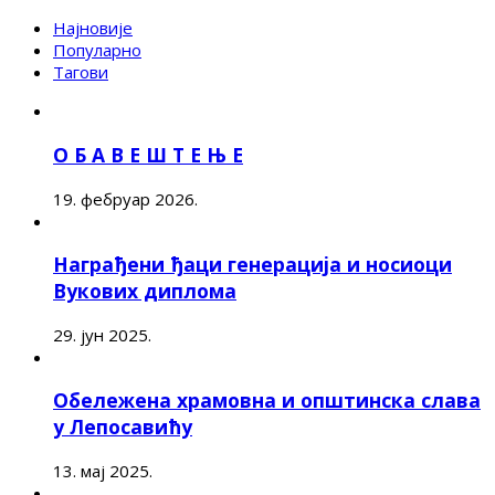
Најновије
Популарно
Тагови
О Б А В Е Ш Т Е Њ Е
19. фебруар 2026.
Награђени ђаци генерација и носиоци
Вукових диплома
29. јун 2025.
Обележена храмовна и општинска слава
у Лепосавићу
13. мај 2025.