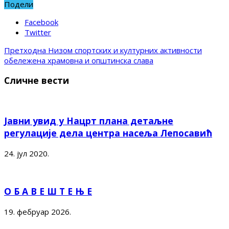
Подели
Facebook
Twitter
Претходна
Низом спортских и културних активности
обележена храмовна и општинска слава
Сличне вести
Јавни увид у Нацрт плана детаљне
регулације дела центра насеља Лепосавић
24. јул 2020.
О Б А В Е Ш Т Е Њ Е
19. фебруар 2026.