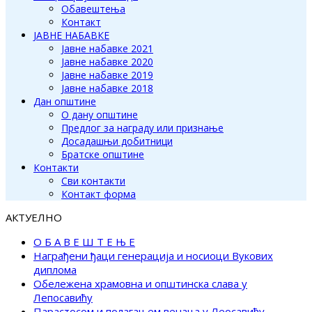
Обавештења
Контакт
ЈАВНЕ НАБАВКЕ
Јавне набавке 2021
Јавне набавке 2020
Јавне набавке 2019
Јавне набавке 2018
Дан општине
О дану општине
Предлог за награду или признање
Досадашњи добитници
Братске општине
Контакти
Сви контакти
Контакт форма
АКТУЕЛНО
О Б А В Е Ш Т Е Њ Е
Награђени ђаци генерација и носиоци Вукових
диплома
Обележена храмовна и општинска слава у
Лепосавићу
Парастосом и полагањем венаца у Леосавићу