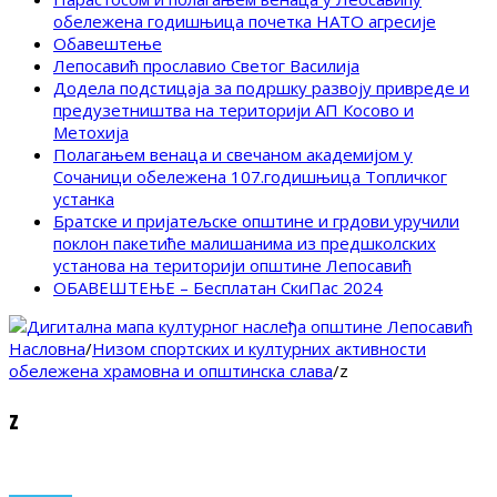
обележена годишњица почетка НАТО агресије
Обавештење
Лепосавић прославио Светог Василија
Додела подстицаја за подршку развоју привреде и
предузетништва на територији АП Косово и
Метохија
Полагањем венаца и свечаном академијом у
Сочаници обележена 107.годишњица Топличког
устанка
Братске и пријатељске општине и грдови уручили
поклон пакетиће малишанима из предшколских
установа на територији општине Лепосавић
ОБАВЕШТЕЊЕ – Бесплатан СкиПас 2024
Насловна
/
Низом спортских и културних активности
обележена храмовна и општинска слава
/
z
z