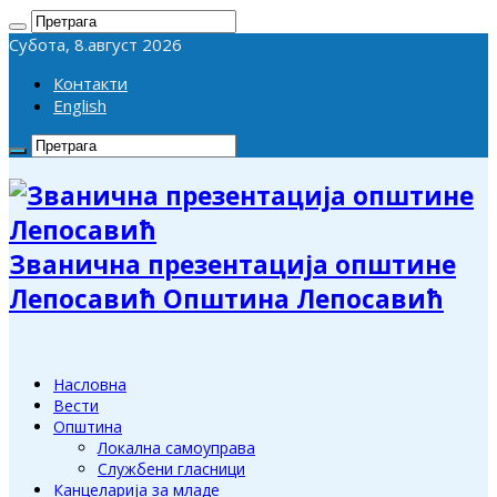
Субота, 8.август 2026
Контакти
English
Званична презентација општине
Лепосавић Општина Лепосавић
Насловна
Вести
Општина
Локална самоуправа
Службени гласници
Канцеларија за младе