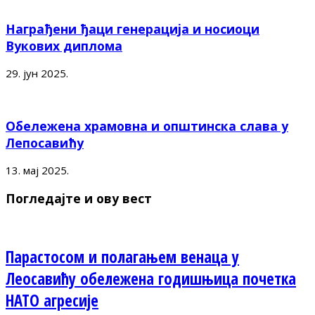
Награђени ђаци генерација и носиоци
Вукових диплома
29. јун 2025.
Обележена храмовна и општинска слава у
Лепосавићу
13. мај 2025.
Погледајте и ову вест
Парастосом и полагањем венаца у
Леосавићу обележена годишњица почетка
НАТО агресије