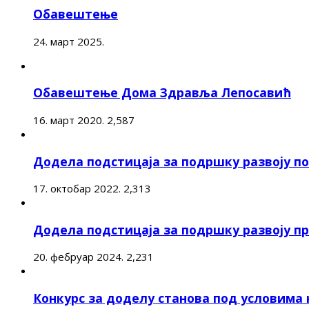
Обавештење
24. март 2025.
Обавештење Дома Здравља Лепосавић
16. март 2020.
2,587
Додела подстицаја за подршку развоју 
17. октобар 2022.
2,313
Додела подстицаја за подршку развоју п
20. фебруар 2024.
2,231
Конкурс за доделу станова под условима