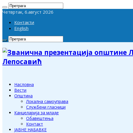
Четвртак, 6.август 2026
Контакти
English
Лепосавић
Насловна
Вести
Општина
Локална самоуправа
Службени гласници
Канцеларија за младе
Обавештења
Контакт
ЈАВНЕ НАБАВКЕ