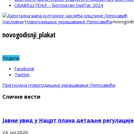
ОБАВЕШТЕЊЕ – Бесплатан СкиПас 2024
Насловна
/
Новогодишње украшавање Лепосавића
/
novogodis
novogodisnji_plakat
Подели
Facebook
Twitter
Претходна
Новогодишње украшавање Лепосавића
Сличне вести
Јавни увид у Нацрт плана детаљне регулациј
24. јул 2020.