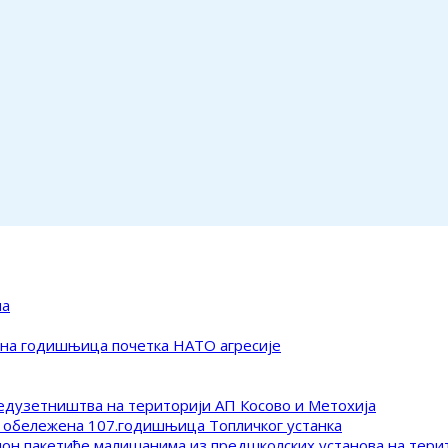
ма
ена годишњица почетка НАТО агресије
редузетништва на територији АП Косово и Метохија
 обележена 107.годишњица Топличког устанка
клон пакетиће малишанима из предшколских установа на тер