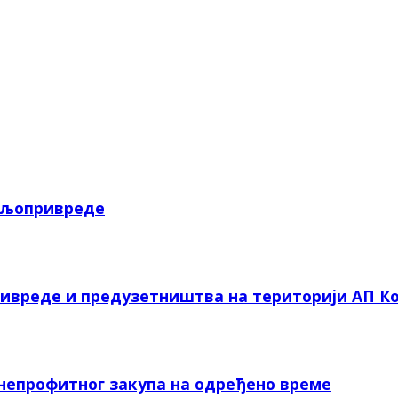
пољопривреде
ривреде и предузетништва на територији АП Ко
 непрофитног закупа на одређено време