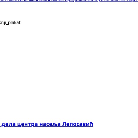
nji_plakat
е дела центра насеља Лепосавић