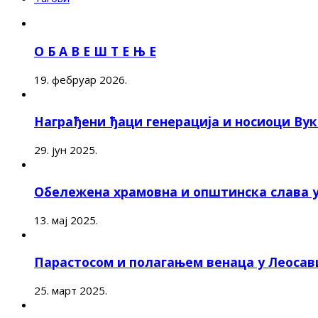
О Б А В Е Ш Т Е Њ Е
19. фебруар 2026.
Награђени ђаци генерација и носиоци Ву
29. јун 2025.
Обележена храмовна и општинска слава 
13. мај 2025.
Парастосом и полагањем венаца у Леоса
25. март 2025.