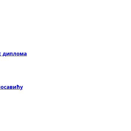
х диплома
посавићу