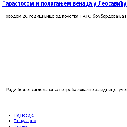
Парастосом и полагањем венаца у Леосавићу
Поводом 26. годишњице од почетка НАТО бомбардовања на 
Ради бољег сагледавања потреба локалне заједнице, учеш
Најновије
Популарно
Тагови