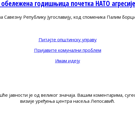
 обележена годишњица почетка НАТО агресиј
Савезну Републику Југославију, код споменика Палим борц
Питајте општинску управу
Пријавите комунални проблем
Имам идеју
ће јавности је од великог значаја. Вашим коментарима, су
визије уређења центра насеља Лепосавић.