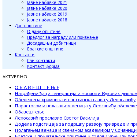
Јавне набавке 2021
Јавне набавке 2020
Јавне набавке 2019
Јавне набавке 2018
Дан општине
О дану општине
Предлог за награду или признање
Досадашњи добитници
Братске општине
Контакти
Сви контакти
Контакт форма
АКТУЕЛНО
О Б А В Е Ш Т Е Њ Е
Награђени ђаци генерација и носиоци Вукових дипло
Обележена храмовна и општинска слава у Лепосавићу
Парастосом и полагањем венаца у Леосавићу обележ
Обавештење
Лепосавић прославио Светог Василија
Додела подстицаја за подршку развоју привреде и п
Полагањем венаца и свечаном академијом у Сочаници
Братске и пријатељске општине и грдови уручили по