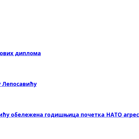
кових диплома
у Лепосавићу
вићу обележена годишњица почетка НАТО агрес