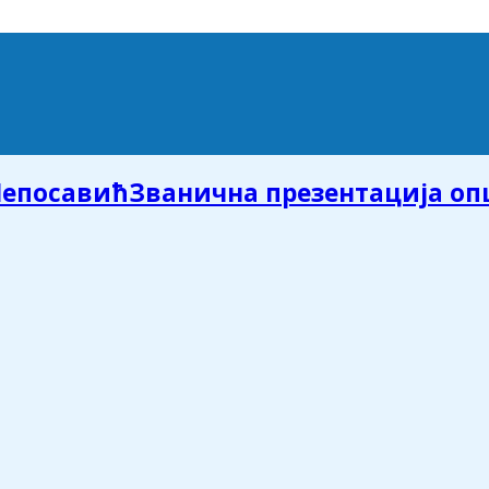
Званична презентација о