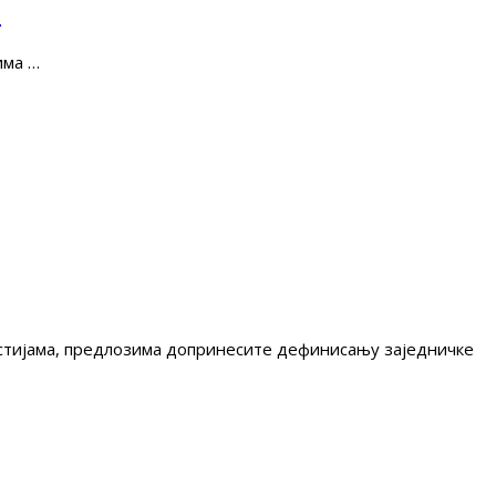
е
има …
гестијама, предлозима допринесите дефинисању заједничке