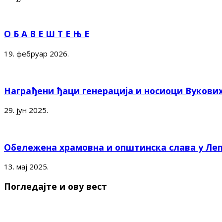
О Б А В Е Ш Т Е Њ Е
19. фебруар 2026.
Награђени ђаци генерација и носиоци Вукови
29. јун 2025.
Обележена храмовна и општинска слава у Ле
13. мај 2025.
Погледајте и ову вест