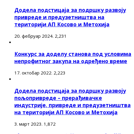
Додела подстицаја за подршку развоју
привреде и предузетништва на
територији АП Косово и Метохија
20. фебруар 2024.
2,231
Конкурс за доделу станова под условима
непрофитног закупа на одређено време
17. октобар 2022.
2,223
Додела подстицаја за подршку развоју
пољопривреде – прерађивачке
индустрије, привреде и предузетништва
на територији АП Косово и Метохија
3. март 2023.
1,872