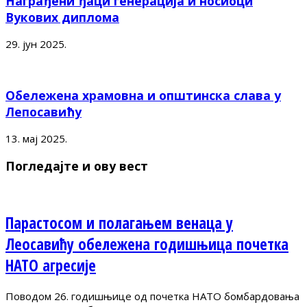
Награђени ђаци генерација и носиоци
Вукових диплома
29. јун 2025.
Обележена храмовна и општинска слава у
Лепосавићу
13. мај 2025.
Погледајте и ову вест
Парастосом и полагањем венаца у
Леосавићу обележена годишњица почетка
НАТО агресије
Поводом 26. годишњице од почетка НАТО бомбардовања