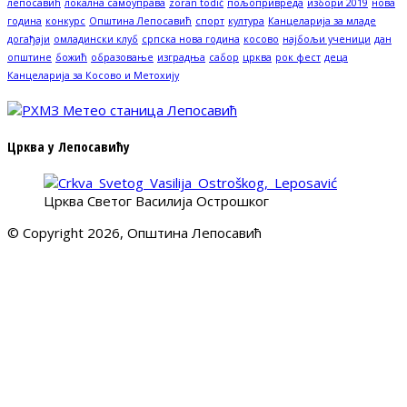
лепосавић
локална самоуправа
zoran todić
пољопривреда
избори 2019
нова
година
конкурс
Општина Лепосавић
спорт
култура
Канцеларија за младе
догађаји
омладински клуб
српска нова година
косово
најбољи ученици
дан
општине
божић
образовање
изградња
сабор
црква
рок фест
деца
Канцеларија за Косово и Метохију
Црква у Лепосавићу
Црква Светог Василија Острошког
© Copyright 2026, Општина Лепосавић