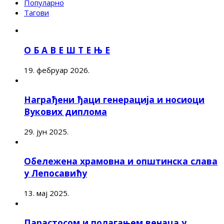
Популарно
Тагови
О Б А В Е Ш Т Е Њ Е
19. фебруар 2026.
Награђени ђаци генерација и носиоци
Вукових диплома
29. јун 2025.
Обележена храмовна и општинска слава
у Лепосавићу
13. мај 2025.
Парастосом и полагањем венаца у