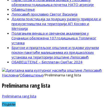
обележена годишњица почетка НАТО агресије
Обавештење
Лепосавић прославио Светог Василија
Додела подстицаја за подршку развоју привреде и
предузетништва на територији АП Косово и
Метохија
Полагањем венаца и свечаном академијом у
Сочаници обележена 107.годишњица Топличког
устанка
Братске и пријатељске општине и грдови уручили
поклон пакетиће малишанима из предшколских
установа на територији општине Лепосавић
ОБАВЕШТЕЊЕ – Бесплатан СкиПас 2024
Насловна
/
Обавештење
/
Preliminarna rang lista
Preliminarna rang lista
Preliminarna rang lista
Подели