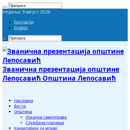
Недеља, 9.август 2026
Контакти
English
Званична презентација општине
Лепосавић Општина Лепосавић
Насловна
Вести
Општина
Локална самоуправа
Службени гласници
Канцеларија за младе