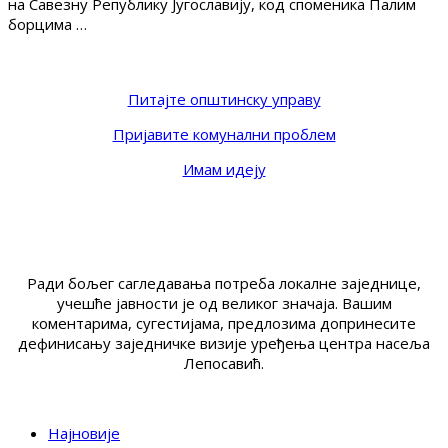
на Савезну Републику Југославију, код споменика Палим
борцима …
Питајте општинску управу
Пријавите комунални проблем
Имам идеју
Ради бољег сагледавања потреба локалне заједнице,
учешће јавности је од великог значаја. Вашим
коментарима, сугестијама, предлозима допринесите
дефинисању заједничке визије уређења центра насеља
Лепосавић.
Најновије