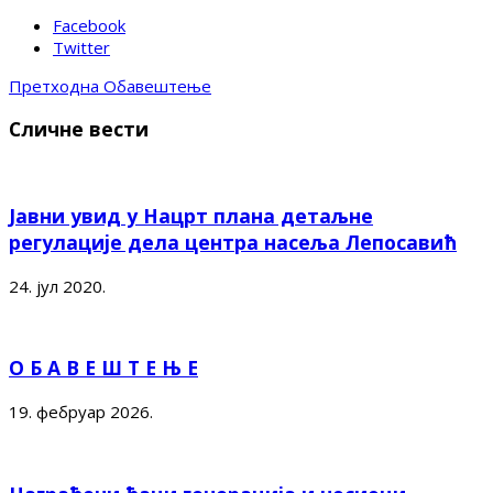
Facebook
Twitter
Претходна
Обавештење
Сличне вести
Јавни увид у Нацрт плана детаљне
регулације дела центра насеља Лепосавић
24. јул 2020.
О Б А В Е Ш Т Е Њ Е
19. фебруар 2026.