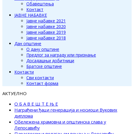
Обавештења
Контакт
ЈАВНЕ НАБАВКЕ
Јавне набавке 2021
Јавне набавке 2020
Јавне набавке 2019
Јавне набавке 2018
Дан општине
О дану општине
Предлог за награду или признање
Досадашњи добитници
Братске општине
Контакти
Сви контакти
Контакт форма
АКТУЕЛНО
О Б А В Е Ш Т Е Њ Е
Награђени ђаци генерација и носиоци Вукових
диплома
Обележена храмовна и општинска слава у
Лепосавићу
Парастосом и полагањем венаца у Леосавићу