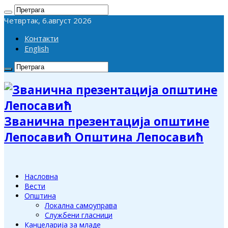
Четвртак, 6.август 2026
Контакти
English
Званична презентација општине
Лепосавић Општина Лепосавић
Насловна
Вести
Општина
Локална самоуправа
Службени гласници
Канцеларија за младе