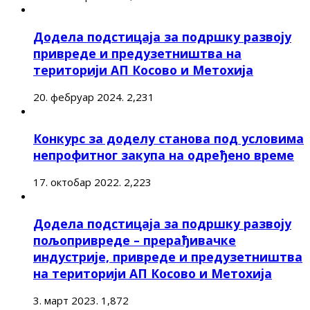
Додела подстицаја за подршку развоју
привреде и предузетништва на
територији АП Косово и Метохија
20. фебруар 2024.
2,231
Конкурс за доделу станова под условима
непрофитног закупа на одређено време
17. октобар 2022.
2,223
Додела подстицаја за подршку развоју
пољопривреде – прерађивачке
индустрије, привреде и предузетништва
на територији АП Косово и Метохија
3. март 2023.
1,872