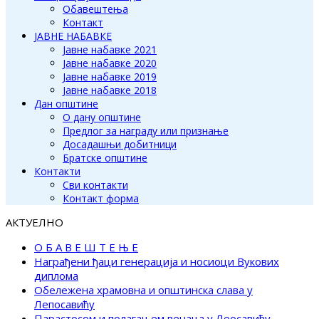
Обавештења
Контакт
ЈАВНЕ НАБАВКЕ
Јавне набавке 2021
Јавне набавке 2020
Јавне набавке 2019
Јавне набавке 2018
Дан општине
О дану општине
Предлог за награду или признање
Досадашњи добитници
Братске општине
Контакти
Сви контакти
Контакт форма
АКТУЕЛНО
О Б А В Е Ш Т Е Њ Е
Награђени ђаци генерација и носиоци Вукових
диплома
Обележена храмовна и општинска слава у
Лепосавићу
Парастосом и полагањем венаца у Леосавићу