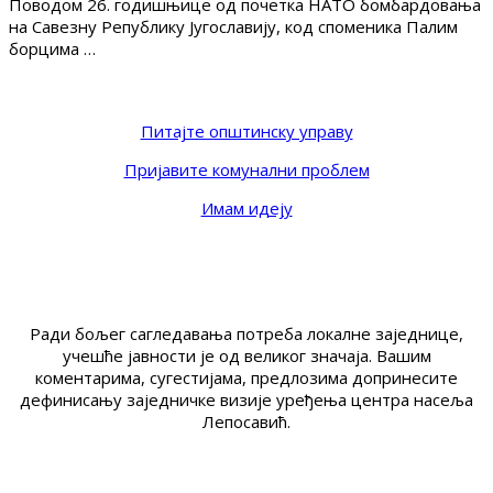
Поводом 26. годишњице од почетка НАТО бомбардовања
на Савезну Републику Југославију, код споменика Палим
борцима …
Питајте општинску управу
Пријавите комунални проблем
Имам идеју
Ради бољег сагледавања потреба локалне заједнице,
учешће јавности је од великог значаја. Вашим
коментарима, сугестијама, предлозима допринесите
дефинисању заједничке визије уређења центра насеља
Лепосавић.