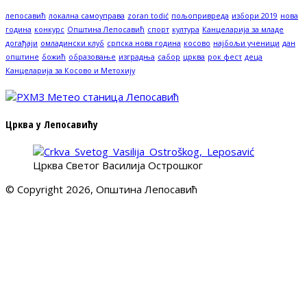
лепосавић
локална самоуправа
zoran todić
пољопривреда
избори 2019
нова
година
конкурс
Општина Лепосавић
спорт
култура
Канцеларија за младе
догађаји
омладински клуб
српска нова година
косово
најбољи ученици
дан
општине
божић
образовање
изградња
сабор
црква
рок фест
деца
Канцеларија за Косово и Метохију
Црква у Лепосавићу
Црква Светог Василија Острошког
© Copyright 2026, Општина Лепосавић