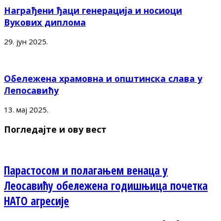
Награђени ђаци генерација и носиоци
Вукових диплома
29. јун 2025.
Обележена храмовна и општинска слава у
Лепосавићу
13. мај 2025.
Погледајте и ову вест
Парастосом и полагањем венаца у
Леосавићу обележена годишњица почетка
НАТО агресије