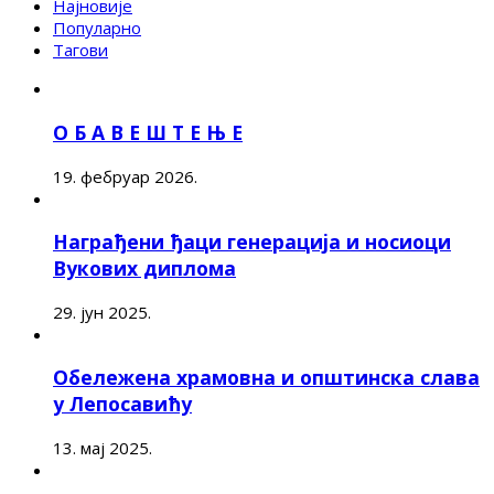
Најновије
Популарно
Тагови
О Б А В Е Ш Т Е Њ Е
19. фебруар 2026.
Награђени ђаци генерација и носиоци
Вукових диплома
29. јун 2025.
Обележена храмовна и општинска слава
у Лепосавићу
13. мај 2025.