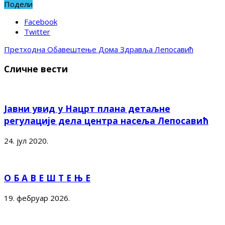
Подели
Facebook
Twitter
Претходна
Обавештење Дома Здравља Лепосавић
Сличне вести
Јавни увид у Нацрт плана детаљне
регулације дела центра насеља Лепосавић
24. јул 2020.
О Б А В Е Ш Т Е Њ Е
19. фебруар 2026.