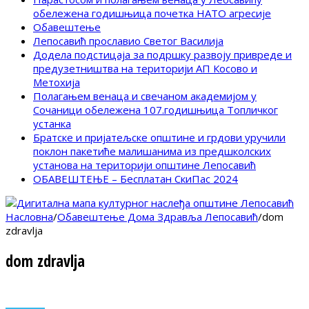
обележена годишњица почетка НАТО агресије
Обавештење
Лепосавић прославио Светог Василија
Додела подстицаја за подршку развоју привреде и
предузетништва на територији АП Косово и
Метохија
Полагањем венаца и свечаном академијом у
Сочаници обележена 107.годишњица Топличког
устанка
Братске и пријатељске општине и грдови уручили
поклон пакетиће малишанима из предшколских
установа на територији општине Лепосавић
ОБАВЕШТЕЊЕ – Бесплатан СкиПас 2024
Насловна
/
Обавештење Дома Здравља Лепосавић
/
dom
zdravlja
dom zdravlja