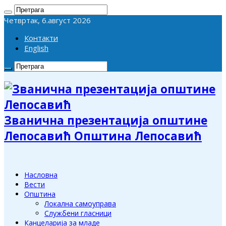
Четвртак, 6.август 2026
Контакти
English
Званична презентација општине
Лепосавић Општина Лепосавић
Насловна
Вести
Општина
Локална самоуправа
Службени гласници
Канцеларија за младе