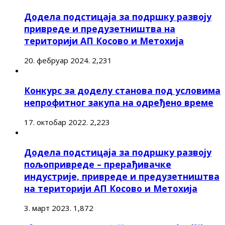
Додела подстицаја за подршку развоју
привреде и предузетништва на
територији АП Косово и Метохија
20. фебруар 2024.
2,231
Конкурс за доделу станова под условима
непрофитног закупа на одређено време
17. октобар 2022.
2,223
Додела подстицаја за подршку развоју
пољопривреде – прерађивачке
индустрије, привреде и предузетништва
на територији АП Косово и Метохија
3. март 2023.
1,872