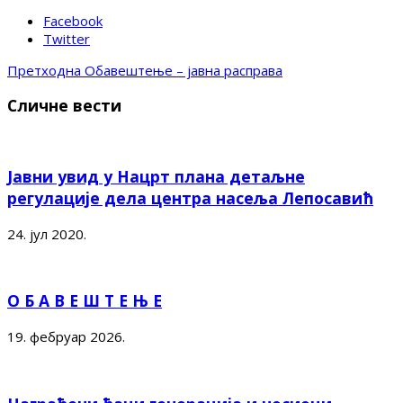
Facebook
Twitter
Претходна
Обавештење – јавна расправа
Сличне вести
Јавни увид у Нацрт плана детаљне
регулације дела центра насеља Лепосавић
24. јул 2020.
О Б А В Е Ш Т Е Њ Е
19. фебруар 2026.