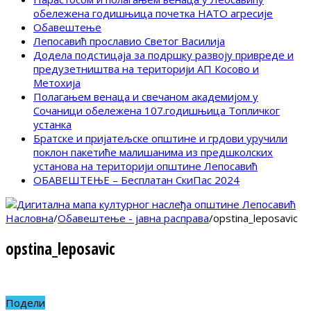
обележена годишњица почетка НАТО агресије
Обавештење
Лепосавић прославио Светог Василија
Додела подстицаја за подршку развоју привреде и
предузетништва на територији АП Косово и
Метохија
Полагањем венаца и свечаном академијом у
Сочаници обележена 107.годишњица Топличког
устанка
Братске и пријатељске општине и грдови уручили
поклон пакетиће малишанима из предшколских
установа на територији општине Лепосавић
ОБАВЕШТЕЊЕ – Бесплатан СкиПас 2024
Насловна
/
Обавештење - јавна расправа
/
opstina_leposavic
opstina_leposavic
Подели