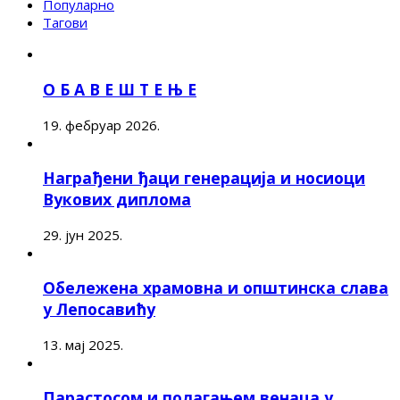
Популарно
Тагови
О Б А В Е Ш Т Е Њ Е
19. фебруар 2026.
Награђени ђаци генерација и носиоци
Вукових диплома
29. јун 2025.
Обележена храмовна и општинска слава
у Лепосавићу
13. мај 2025.
Парастосом и полагањем венаца у