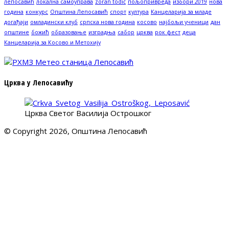
лепосавић
локална самоуправа
zoran todić
пољопривреда
избори 2019
нова
година
конкурс
Општина Лепосавић
спорт
култура
Канцеларија за младе
догађаји
омладински клуб
српска нова година
косово
најбољи ученици
дан
општине
божић
образовање
изградња
сабор
црква
рок фест
деца
Канцеларија за Косово и Метохију
Црква у Лепосавићу
Црква Светог Василија Острошког
© Copyright 2026, Општина Лепосавић