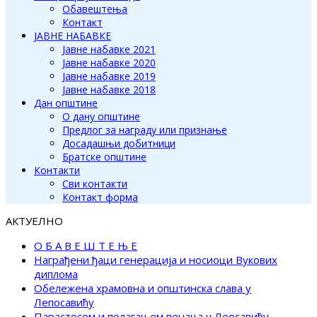
Обавештења
Контакт
ЈАВНЕ НАБАВКЕ
Јавне набавке 2021
Јавне набавке 2020
Јавне набавке 2019
Јавне набавке 2018
Дан општине
О дану општине
Предлог за награду или признање
Досадашњи добитници
Братске општине
Контакти
Сви контакти
Контакт форма
АКТУЕЛНО
О Б А В Е Ш Т Е Њ Е
Награђени ђаци генерација и носиоци Вукових
диплома
Обележена храмовна и општинска слава у
Лепосавићу
Парастосом и полагањем венаца у Леосавићу