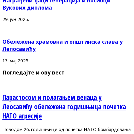
Награђени ђаци генерација и носиоци
Вукових диплома
29. јун 2025.
Обележена храмовна и општинска слава у
Лепосавићу
13. мај 2025.
Погледајте и ову вест
Парастосом и полагањем венаца у
Леосавићу обележена годишњица почетка
НАТО агресије
Поводом 26. годишњице од почетка НАТО бомбардовања