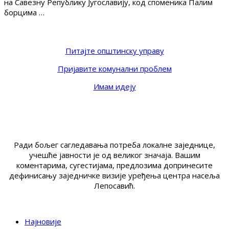
на Савезну Републику Југославију, код споменика Палим
борцима …
Питајте општинску управу
Пријавите комунални проблем
Имам идеју
Ради бољег сагледавања потреба локалне заједнице,
учешће јавности је од великог значаја. Вашим
коментарима, сугестијама, предлозима допринесите
дефинисању заједничке визије уређења центра насеља
Лепосавић.
Најновије