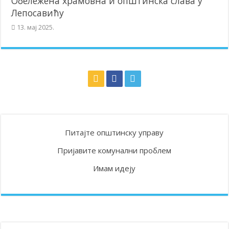
Обележена храмовна и општинска слава у
Лепосавићу
13. мај 2025.
Питајте општинску управу
Пријавите комунални проблем
Имам идеју