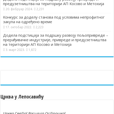
предузетништва на територији АП Косово и Метохија
20. фебруар 2024.
2,231
Конкурс за доделу станова под условима непрофитног
закупа на одређено време
17. октобар 2022.
2,223
Додела подстицаја за подршку развоју пољопривреде –
прерађивачке индустрије, привреде и предузетништва
на територији АП Косово и Метохија
3. март 2023.
1,872
Црква у Лепосавићу
Црква Светог Василија Острошког