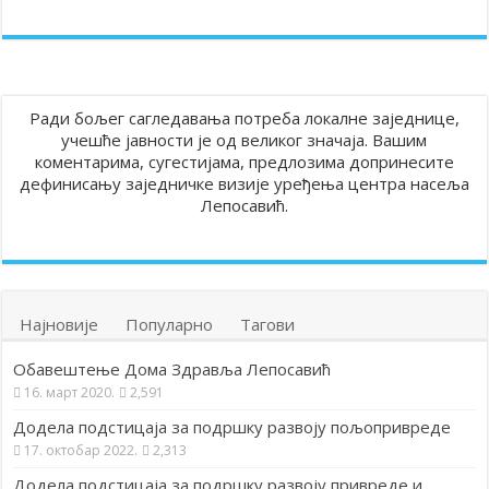
Ради бољег сагледавања потреба локалне заједнице,
учешће јавности је од великог значаја. Вашим
коментарима, сугестијама, предлозима допринесите
дефинисању заједничке визије уређења центра насеља
Лепосавић.
Најновије
Популарно
Тагови
Обавештење Дома Здравља Лепосавић
16. март 2020.
2,591
Додела подстицаја за подршку развоју пољопривреде
17. октобар 2022.
2,313
Додела подстицаја за подршку развоју привреде и