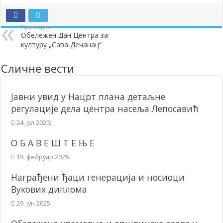
Додела подстицаја за подршку развоју привреде и предузетништв
Претходна
Полагањем венаца и свечаном академијом у Сочаници обележена
Обележен Дан Центра за
културу „Сава Дечанац“
Братске и пријатељске општине и грдови уручили поклон пакети
ОБАВЕШТЕЊЕ – Бесплатан СкиПас 2024
Сличне вести
Јавни увид у Нацрт плана детаљне
регулације дела центра насеља Лепосавић
24. јул 2020.
О Б А В Е Ш Т Е Њ Е
19. фебруар 2026.
Награђени ђаци генерација и носиоци
Вукових диплома
29. јун 2025.