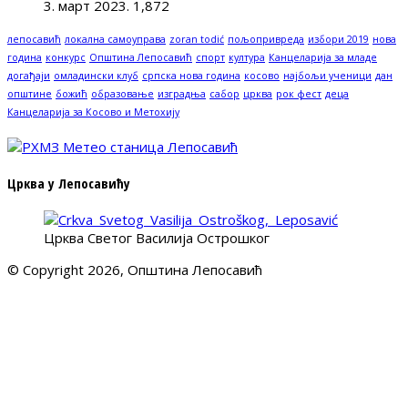
3. март 2023.
1,872
лепосавић
локална самоуправа
zoran todić
пољопривреда
избори 2019
нова
година
конкурс
Општина Лепосавић
спорт
култура
Канцеларија за младе
догађаји
омладински клуб
српска нова година
косово
најбољи ученици
дан
општине
божић
образовање
изградња
сабор
црква
рок фест
деца
Канцеларија за Косово и Метохију
Црква у Лепосавићу
Црква Светог Василија Острошког
© Copyright 2026, Општина Лепосавић