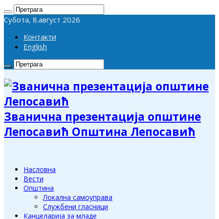
Субота, 8.август 2026
Контакти
English
Званична презентација општине
Лепосавић Општина Лепосавић
Насловна
Вести
Општина
Локална самоуправа
Службени гласници
Канцеларија за младе