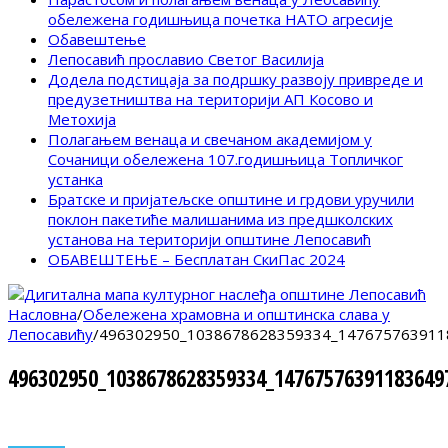
обележена годишњица почетка НАТО агресије
Обавештење
Лепосавић прославио Светог Василија
Додела подстицаја за подршку развоју привреде и
предузетништва на територији АП Косово и
Метохија
Полагањем венаца и свечаном академијом у
Сочаници обележена 107.годишњица Топличког
устанка
Братске и пријатељске општине и грдови уручили
поклон пакетиће малишанима из предшколских
установа на територији општине Лепосавић
ОБАВЕШТЕЊЕ – Бесплатан СкиПас 2024
Насловна
/
Обележена храмовна и општинска слава у
Лепосавићу
/
496302950_1038678628359334_147675763911
496302950_1038678628359334_14767576391183649