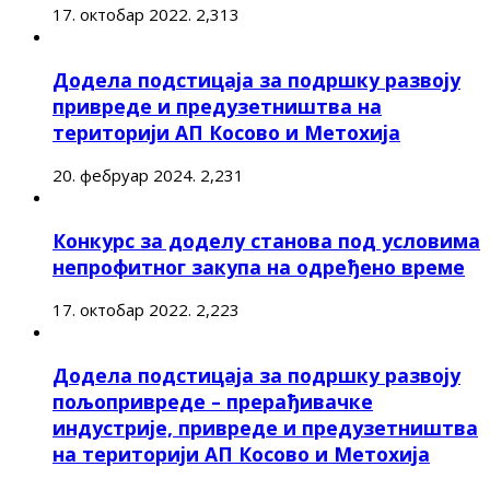
17. октобар 2022.
2,313
Додела подстицаја за подршку развоју
привреде и предузетништва на
територији АП Косово и Метохија
20. фебруар 2024.
2,231
Конкурс за доделу станова под условима
непрофитног закупа на одређено време
17. октобар 2022.
2,223
Додела подстицаја за подршку развоју
пољопривреде – прерађивачке
индустрије, привреде и предузетништва
на територији АП Косово и Метохија