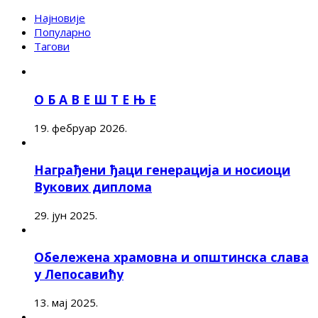
Најновије
Популарно
Тагови
О Б А В Е Ш Т Е Њ Е
19. фебруар 2026.
Награђени ђаци генерација и носиоци
Вукових диплома
29. јун 2025.
Обележена храмовна и општинска слава
у Лепосавићу
13. мај 2025.