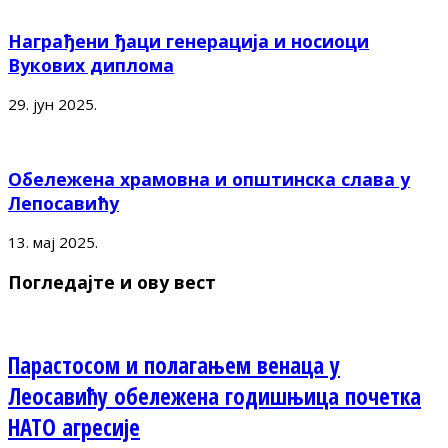
Награђени ђаци генерација и носиоци
Вукових диплома
29. јун 2025.
Обележена храмовна и општинска слава у
Лепосавићу
13. мај 2025.
Погледајте и ову вест
Парастосом и полагањем венаца у
Леосавићу обележена годишњица почетка
НАТО агресије