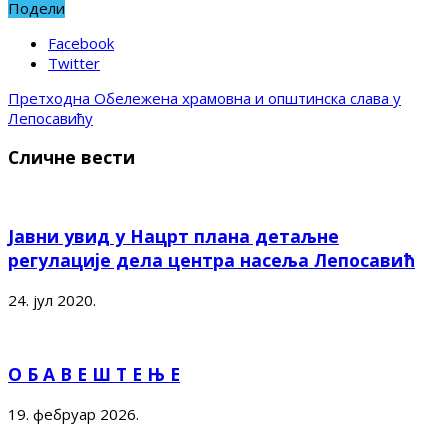
Подели
Facebook
Twitter
Претходна
Обележена храмовна и општинска слава у
Лепосавићу
Сличне вести
Јавни увид у Нацрт плана детаљне
регулације дела центра насеља Лепосавић
24. јул 2020.
О Б А В Е Ш Т Е Њ Е
19. фебруар 2026.