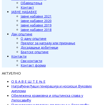
Обавештења
Контакт
ЈАВНЕ НАБАВКЕ
Јавне набавке 2021
Јавне набавке 2020
Јавне набавке 2019
Јавне набавке 2018
Дан општине
О дану општине
Предлог за награду или признање
Досадашњи добитници
Братске општине
Контакти
Сви контакти
Контакт форма
АКТУЕЛНО
О Б А В Е Ш Т Е Њ Е
Награђени ђаци генерација и носиоци Вукових
диплома
Обележена храмовна и општинска слава у
Лепосавићу
Парастосом и полагањем венаца у Леосавићу