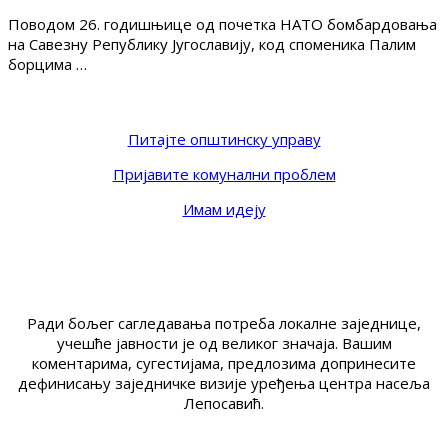
Поводом 26. годишњице од почетка НАТО бомбардовања
на Савезну Републику Југославију, код споменика Палим
борцима …
Питајте општинску управу
Пријавите комунални проблем
Имам идеју
Ради бољег сагледавања потреба локалне заједнице,
учешће јавности је од великог значаја. Вашим
коментарима, сугестијама, предлозима допринесите
дефинисању заједничке визије уређења центра насеља
Лепосавић.