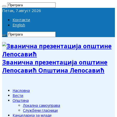
Петак, 7.август 2026
Контакти
English
Званична презентација општине
Лепосавић Општина Лепосавић
Насловна
Вести
Општина
Локална самоуправа
Службени гласници
Канцеларија за младе