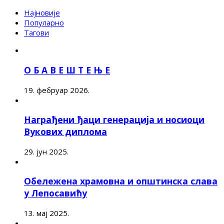
Најновије
Популарно
Тагови
О Б А В Е Ш Т Е Њ Е
19. фебруар 2026.
Награђени ђаци генерација и носиоци
Вукових диплома
29. јун 2025.
Обележена храмовна и општинска слава
у Лепосавићу
13. мај 2025.