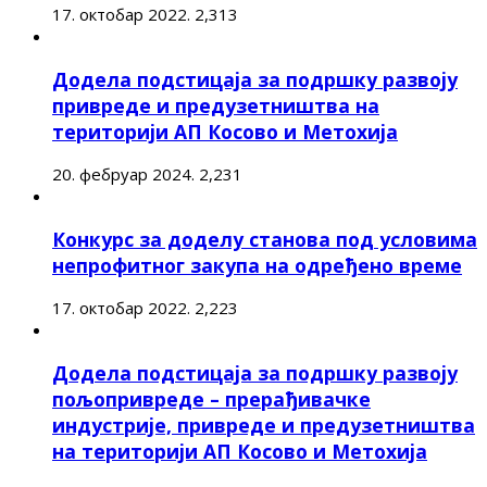
17. октобар 2022.
2,313
Додела подстицаја за подршку развоју
привреде и предузетништва на
територији АП Косово и Метохија
20. фебруар 2024.
2,231
Конкурс за доделу станова под условима
непрофитног закупа на одређено време
17. октобар 2022.
2,223
Додела подстицаја за подршку развоју
пољопривреде – прерађивачке
индустрије, привреде и предузетништва
на територији АП Косово и Метохија