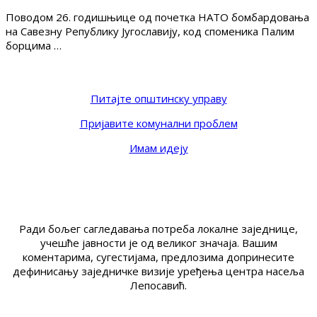
Поводом 26. годишњице од почетка НАТО бомбардовања
на Савезну Републику Југославију, код споменика Палим
борцима …
Питајте општинску управу
Пријавите комунални проблем
Имам идеју
Ради бољег сагледавања потреба локалне заједнице,
учешће јавности је од великог значаја. Вашим
коментарима, сугестијама, предлозима допринесите
дефинисању заједничке визије уређења центра насеља
Лепосавић.