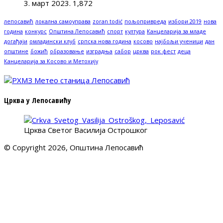
3. март 2023.
1,872
лепосавић
локална самоуправа
zoran todić
пољопривреда
избори 2019
нова
година
конкурс
Општина Лепосавић
спорт
култура
Канцеларија за младе
догађаји
омладински клуб
српска нова година
косово
најбољи ученици
дан
општине
божић
образовање
изградња
сабор
црква
рок фест
деца
Канцеларија за Косово и Метохију
Црква у Лепосавићу
Црква Светог Василија Острошког
© Copyright 2026, Општина Лепосавић