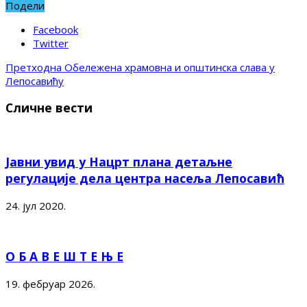
Подели
Facebook
Twitter
Претходна
Обележена храмовна и општинска слава у
Лепосавићу
Сличне вести
Јавни увид у Нацрт плана детаљне
регулације дела центра насеља Лепосавић
24. јул 2020.
О Б А В Е Ш Т Е Њ Е
19. фебруар 2026.