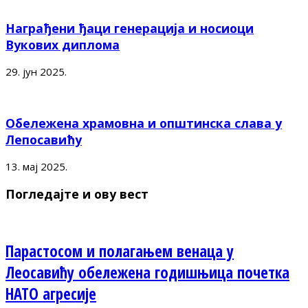
Награђени ђаци генерација и носиоци
Вукових диплома
29. јун 2025.
Обележена храмовна и општинска слава у
Лепосавићу
13. мај 2025.
Погледајте и ову вест
Парастосом и полагањем венаца у
Леосавићу обележена годишњица почетка
НАТО агресије