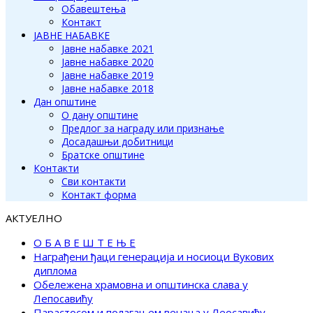
Обавештења
Контакт
ЈАВНЕ НАБАВКЕ
Јавне набавке 2021
Јавне набавке 2020
Јавне набавке 2019
Јавне набавке 2018
Дан општине
О дану општине
Предлог за награду или признање
Досадашњи добитници
Братске општине
Контакти
Сви контакти
Контакт форма
АКТУЕЛНО
О Б А В Е Ш Т Е Њ Е
Награђени ђаци генерација и носиоци Вукових
диплома
Обележена храмовна и општинска слава у
Лепосавићу
Парастосом и полагањем венаца у Леосавићу