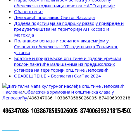
обележена годишњица почетка НАТО агресије
Обавештење
Лепосавић прославио Светог Василија
Додела подстицаја за подршку развоју привреде и
предузетништва на територији АП Косово и
Метохија
Полагањем венаца и свечаном академијом у
Сочаници обележена 107.годишњица Топличког
устанка
Братске и пријатељске општине и грдови уручили
поклон пакетиће малишанима из предшколских
установа на територији општине Лепосавић
ОБАВЕШТЕЊЕ – Бесплатан СкиПас 2024
Насловна
/
Обележена храмовна и општинска слава у
Лепосавићу
/
496347086_1038678585026005_874006393218
496347086_1038678585026005_87400639321815450