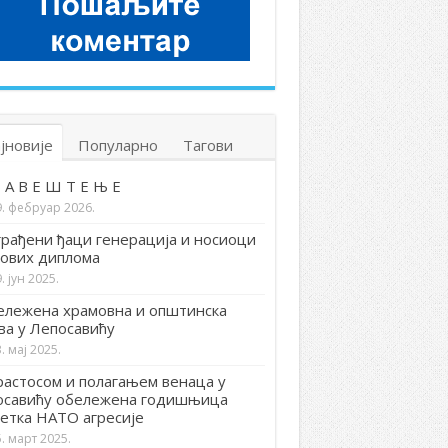
јновије
Популарно
Тагови
 А В Е Ш Т Е Њ Е
9. фебруар 2026.
рађени ђаци генерација и носиоци
ових диплома
. јун 2025.
лежена храмовна и општинска
ва у Лепосавићу
. мај 2025.
астосом и полагањем венаца у
осавићу обележена годишњица
етка НАТО агресије
. март 2025.