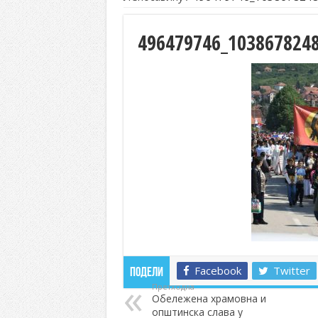
496479746_103867824
Facebook
Twitter
Подели
Претходна
Обележена храмовна и
општинска слава у