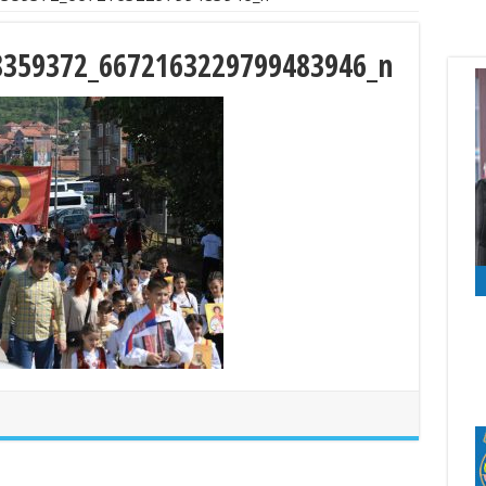
8359372_6672163229799483946_n