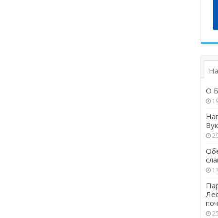
На
О Б
1
Наг
Вук
29
Обе
сла
13
Пар
Ле
поч
25