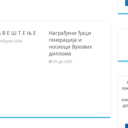
А В Е Ш Т Е Њ Е
Награђени ђаци
генерација и
фебруар 2026.
носиоци Вукових
диплома
29. јун 2025.
ло
ко
до