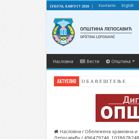
Контакти
English
СУБОТА, 8.АВГУСТ 2026
Насловна
Вести
Општина
АКТУЕЛНО
О Б А В Е Ш Т Е Њ Е
Насловна
/
Обележена храмовна и 
Лепосавићу
/
496479746_1038678248