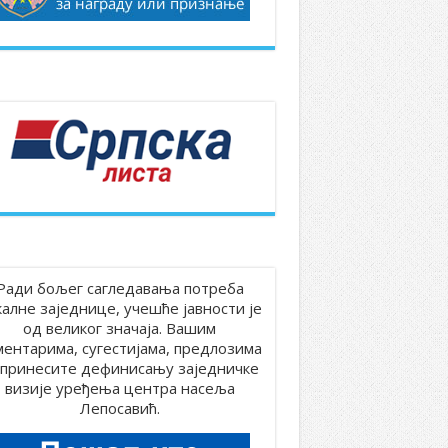
Ради бољег сагледавања потреба
калне заједнице, учешће јавности је
од великог значаја. Вашим
ментарима, сугестијама, предлозима
принесите дефинисању заједничке
визије уређења центра насеља
Лепосавић.