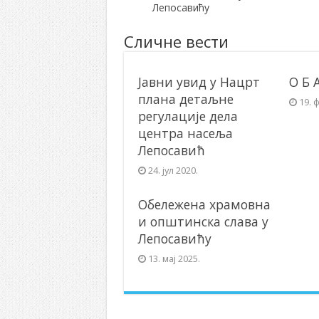
Лепосавићу
Сличне вести
Јавни увид у Нацрт
О Б 
плана детаљне
19. 
регулације дела
центра насеља
Лепосавић
24. јул 2020.
Обележена храмовна
и општинска слава у
Лепосавићу
13. мај 2025.