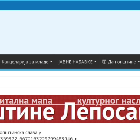
Канцеларија за младе
ЈАВНЕ НАБАВКЕ
Дан општине
општинска слава у
359372_6672163229799483946_n