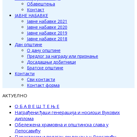
Обавештења
Контакт
ЈАВНЕ НАБАВКЕ
Јавне набавке 2021
Јавне набавке 2020
Јавне набавке 2019
Јавне набавке 2018
Дан општине
О дану општине
Предлог за награду или признање
Досадашњи добитници
Братске општине
Контакти
Сви контакти
Контакт форма
АКТУЕЛНО
О Б А В Е Ш Т Е Њ Е
Награђени ђаци генерација и носиоци Вукових
диплома
Обележена храмовна и општинска слава у
Лепосавићу
Парастосом и полагањем венаца у Леосавићу