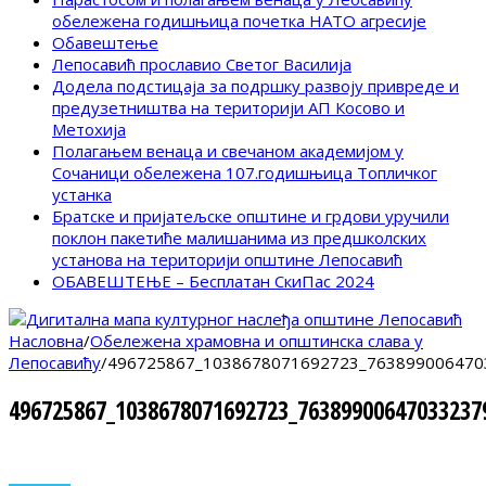
обележена годишњица почетка НАТО агресије
Обавештење
Лепосавић прославио Светог Василија
Додела подстицаја за подршку развоју привреде и
предузетништва на територији АП Косово и
Метохија
Полагањем венаца и свечаном академијом у
Сочаници обележена 107.годишњица Топличког
устанка
Братске и пријатељске општине и грдови уручили
поклон пакетиће малишанима из предшколских
установа на територији општине Лепосавић
ОБАВЕШТЕЊЕ – Бесплатан СкиПас 2024
Насловна
/
Обележена храмовна и општинска слава у
Лепосавићу
/
496725867_1038678071692723_763899006470
496725867_1038678071692723_76389900647033237