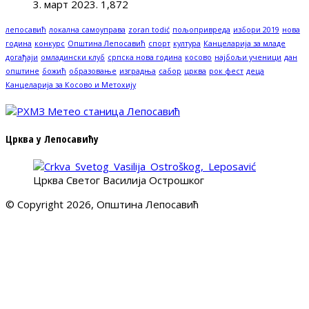
3. март 2023.
1,872
лепосавић
локална самоуправа
zoran todić
пољопривреда
избори 2019
нова
година
конкурс
Општина Лепосавић
спорт
култура
Канцеларија за младе
догађаји
омладински клуб
српска нова година
косово
најбољи ученици
дан
општине
божић
образовање
изградња
сабор
црква
рок фест
деца
Канцеларија за Косово и Метохију
Црква у Лепосавићу
Црква Светог Василија Острошког
© Copyright 2026, Општина Лепосавић