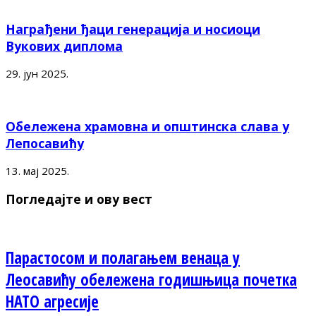
Награђени ђаци генерација и носиоци
Вукових диплома
29. јун 2025.
Обележена храмовна и општинска слава у
Лепосавићу
13. мај 2025.
Погледајте и ову вест
Парастосом и полагањем венаца у
Леосавићу обележена годишњица почетка
НАТО агресије