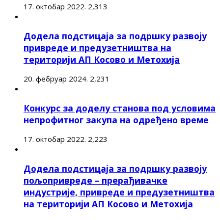
17. октобар 2022.
2,313
Додела подстицаја за подршку развоју
привреде и предузетништва на
територији АП Косово и Метохија
20. фебруар 2024.
2,231
Конкурс за доделу станова под условима
непрофитног закупа на одређено време
17. октобар 2022.
2,223
Додела подстицаја за подршку развоју
пољопривреде – прерађивачке
индустрије, привреде и предузетништва
на територији АП Косово и Метохија