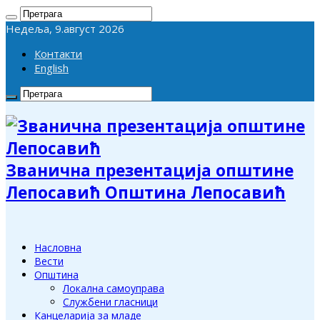
Недеља, 9.август 2026
Контакти
English
Званична презентација општине
Лепосавић Општина Лепосавић
Насловна
Вести
Општина
Локална самоуправа
Службени гласници
Канцеларија за младе