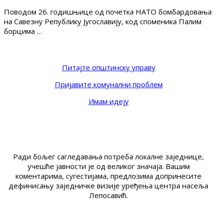
Поводом 26. годишњице од почетка НАТО бомбардовања
на Савезну Републику Југославију, код споменика Палим
борцима …
Питајте општинску управу
Пријавите комунални проблем
Имам идеју
Ради бољег сагледавања потреба локалне заједнице,
учешће јавности је од великог значаја. Вашим
коментарима, сугестијама, предлозима допринесите
дефинисању заједничке визије уређења центра насеља
Лепосавић.