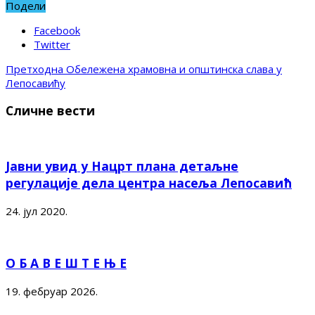
Подели
Facebook
Twitter
Претходна
Обележена храмовна и општинска слава у
Лепосавићу
Сличне вести
Јавни увид у Нацрт плана детаљне
регулације дела центра насеља Лепосавић
24. јул 2020.
О Б А В Е Ш Т Е Њ Е
19. фебруар 2026.