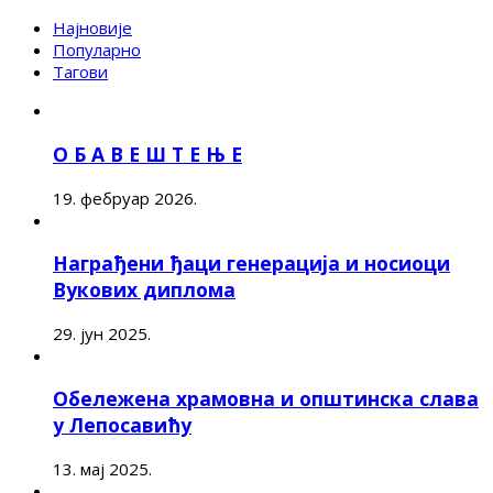
Најновије
Популарно
Тагови
О Б А В Е Ш Т Е Њ Е
19. фебруар 2026.
Награђени ђаци генерација и носиоци
Вукових диплома
29. јун 2025.
Обележена храмовна и општинска слава
у Лепосавићу
13. мај 2025.