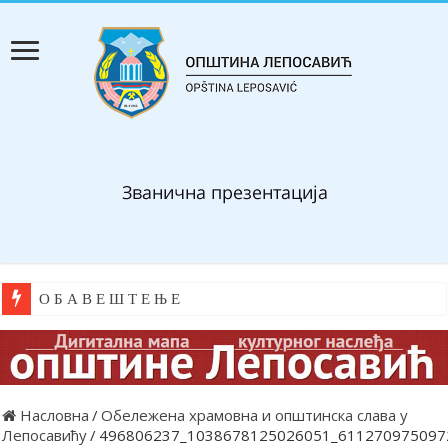
О Б А В Е Ш Т Е Њ Е
Насловна
/
Обележена храмовна и општинска слава у
Лепосавићу
/
496806237_1038678125026051_611270975097