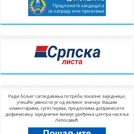
Ради бољег сагледавања потреба локалне заједнице,
учешће јавности је од великог значаја. Вашим
коментарима, сугестијама, предлозима допринесите
дефинисању заједничке визије уређења центра насеља
Лепосавић.