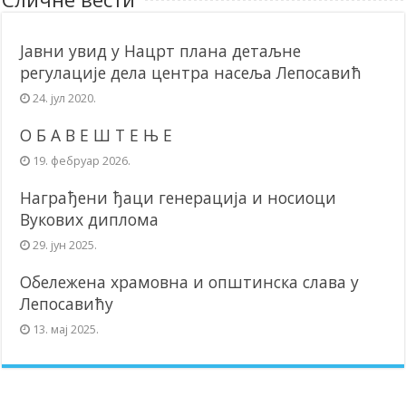
Јавни увид у Нацрт плана детаљне
регулације дела центра насеља Лепосавић
24. јул 2020.
О Б А В Е Ш Т Е Њ Е
19. фебруар 2026.
Награђени ђаци генерација и носиоци
Вукових диплома
29. јун 2025.
Обележена храмовна и општинска слава у
Лепосавићу
13. мај 2025.