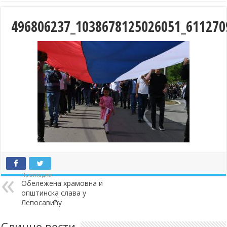
496806237_1038678125026051_611270
Претходна
Обележена храмовна и
општинска слава у
Лепосавићу
Сличне вести