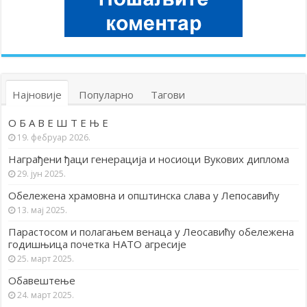
Најновије
Популарно
Тагови
О Б А В Е Ш Т Е Њ Е
19. фебруар 2026.
Награђени ђаци генерација и носиоци Вукових диплома
29. јун 2025.
Обележена храмовна и општинска слава у Лепосавићу
13. мај 2025.
Парастосом и полагањем венаца у Леосавићу обележена
годишњица почетка НАТО агресије
25. март 2025.
Обавештење
24. март 2025.