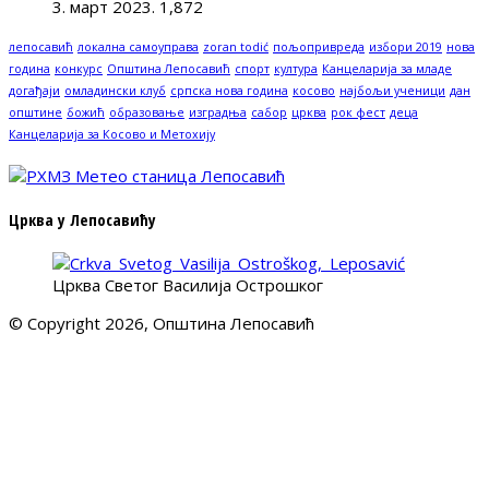
3. март 2023.
1,872
лепосавић
локална самоуправа
zoran todić
пољопривреда
избори 2019
нова
година
конкурс
Општина Лепосавић
спорт
култура
Канцеларија за младе
догађаји
омладински клуб
српска нова година
косово
најбољи ученици
дан
општине
божић
образовање
изградња
сабор
црква
рок фест
деца
Канцеларија за Косово и Метохију
Црква у Лепосавићу
Црква Светог Василија Острошког
© Copyright 2026, Општина Лепосавић