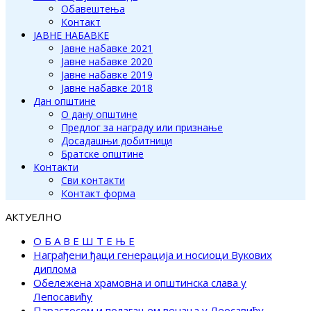
Обавештења
Контакт
ЈАВНЕ НАБАВКЕ
Јавне набавке 2021
Јавне набавке 2020
Јавне набавке 2019
Јавне набавке 2018
Дан општине
О дану општине
Предлог за награду или признање
Досадашњи добитници
Братске општине
Контакти
Сви контакти
Контакт форма
АКТУЕЛНО
О Б А В Е Ш Т Е Њ Е
Награђени ђаци генерација и носиоци Вукових
диплома
Обележена храмовна и општинска слава у
Лепосавићу
Парастосом и полагањем венаца у Леосавићу