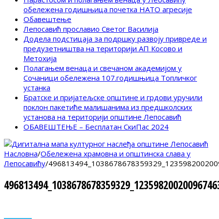
обележена годишњица почетка НАТО агресије
Обавештење
Лепосавић прославио Светог Василија
Додела подстицаја за подршку развоју привреде и
предузетништва на територији АП Косово и
Метохија
Полагањем венаца и свечаном академијом у
Сочаници обележена 107.годишњица Топличког
устанка
Братске и пријатељске општине и грдови уручили
поклон пакетиће малишанима из предшколских
установа на територији општине Лепосавић
ОБАВЕШТЕЊЕ – Бесплатан СкиПас 2024
Насловна
/
Обележена храмовна и општинска слава у
Лепосавићу
/
496813494_1038678678359329_123598200200
496813494_1038678678359329_12359820020096746