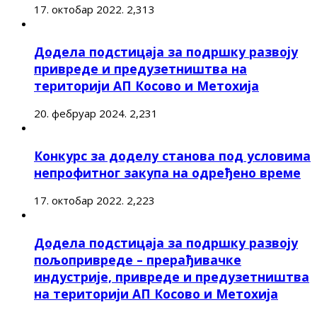
17. октобар 2022.
2,313
Додела подстицаја за подршку развоју
привреде и предузетништва на
територији АП Косово и Метохија
20. фебруар 2024.
2,231
Конкурс за доделу станова под условима
непрофитног закупа на одређено време
17. октобар 2022.
2,223
Додела подстицаја за подршку развоју
пољопривреде – прерађивачке
индустрије, привреде и предузетништва
на територији АП Косово и Метохија