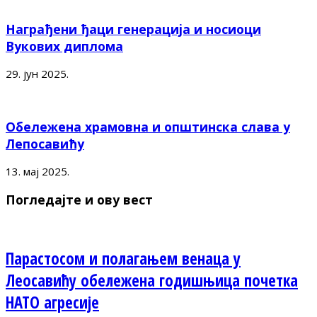
Награђени ђаци генерација и носиоци
Вукових диплома
29. јун 2025.
Обележена храмовна и општинска слава у
Лепосавићу
13. мај 2025.
Погледајте и ову вест
Парастосом и полагањем венаца у
Леосавићу обележена годишњица почетка
НАТО агресије