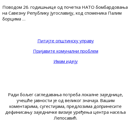
Поводом 26. годишњице од почетка НАТО бомбардовања
на Савезну Републику Југославију, код споменика Палим
борцима …
Питајте општинску управу
Пријавите комунални проблем
Имам идеју
Ради бољег сагледавања потреба локалне заједнице,
учешће јавности је од великог значаја. Вашим
коментарима, сугестијама, предлозима допринесите
дефинисању заједничке визије уређења центра насеља
Лепосавић.