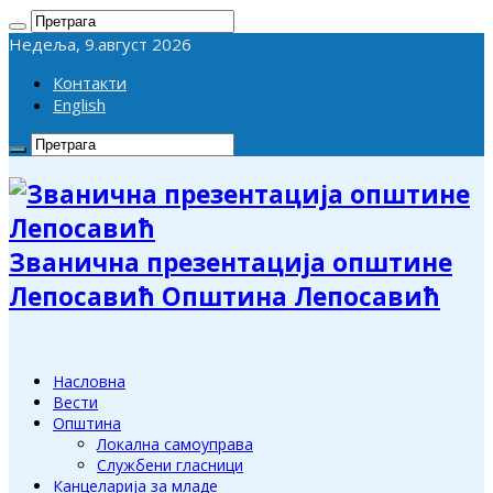
Недеља, 9.август 2026
Контакти
English
Званична презентација општине
Лепосавић Општина Лепосавић
Насловна
Вести
Општина
Локална самоуправа
Службени гласници
Канцеларија за младе