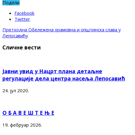
Подели
Facebook
Twitter
Претходна
Обележена храмовна и општинска слава у
Лепосавићу
Сличне вести
Јавни увид у Нацрт плана детаљне
регулације дела центра насеља Лепосавић
24. јул 2020.
О Б А В Е Ш Т Е Њ Е
19. фебруар 2026.