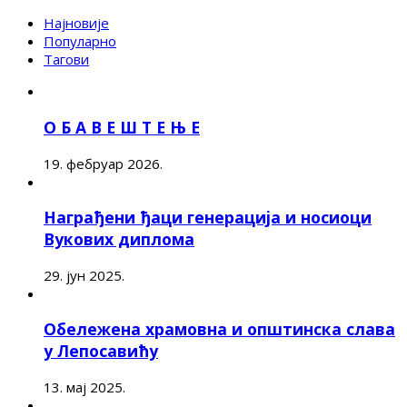
Најновије
Популарно
Тагови
О Б А В Е Ш Т Е Њ Е
19. фебруар 2026.
Награђени ђаци генерација и носиоци
Вукових диплома
29. јун 2025.
Обележена храмовна и општинска слава
у Лепосавићу
13. мај 2025.