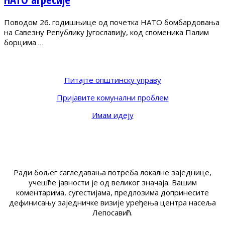
Поводом 26. годишњице од почетка НАТО бомбардовања
на Савезну Републику Југославију, код споменика Палим
борцима …
Питајте општинску управу
Пријавите комунални проблем
Имам идеју
Ради бољег сагледавања потреба локалне заједнице,
учешће јавности је од великог значаја. Вашим
коментарима, сугестијама, предлозима допринесите
дефинисању заједничке визије уређења центра насеља
Лепосавић.