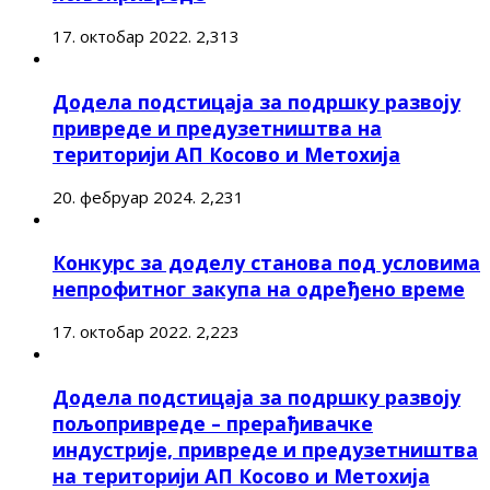
17. октобар 2022.
2,313
Додела подстицаја за подршку развоју
привреде и предузетништва на
територији АП Косово и Метохија
20. фебруар 2024.
2,231
Конкурс за доделу станова под условима
непрофитног закупа на одређено време
17. октобар 2022.
2,223
Додела подстицаја за подршку развоју
пољопривреде – прерађивачке
индустрије, привреде и предузетништва
на територији АП Косово и Метохија