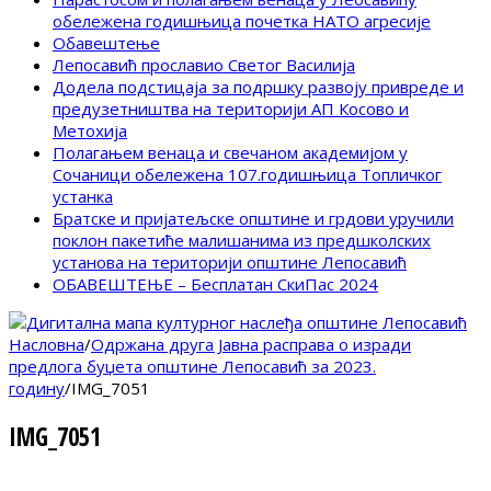
обележена годишњица почетка НАТО агресије
Обавештење
Лепосавић прославио Светог Василија
Додела подстицаја за подршку развоју привреде и
предузетништва на територији АП Косово и
Метохија
Полагањем венаца и свечаном академијом у
Сочаници обележена 107.годишњица Топличког
устанка
Братске и пријатељске општине и грдови уручили
поклон пакетиће малишанима из предшколских
установа на територији општине Лепосавић
ОБАВЕШТЕЊЕ – Бесплатан СкиПас 2024
Насловна
/
Одржана друга Јавна расправа о изради
предлога буџета општине Лепосавић за 2023.
годину
/
IMG_7051
IMG_7051