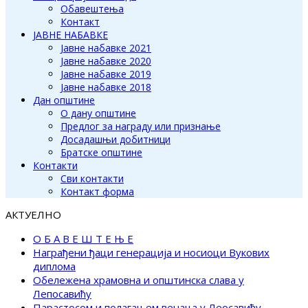
Обавештења
Контакт
ЈАВНЕ НАБАВКЕ
Јавне набавке 2021
Јавне набавке 2020
Јавне набавке 2019
Јавне набавке 2018
Дан општине
О дану општине
Предлог за награду или признање
Досадашњи добитници
Братске општине
Контакти
Сви контакти
Контакт форма
АКТУЕЛНО
О Б А В Е Ш Т Е Њ Е
Награђени ђаци генерација и носиоци Вукових
диплома
Обележена храмовна и општинска слава у
Лепосавићу
Парастосом и полагањем венаца у Леосавићу