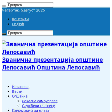
Четвртак, 6.август 2026
Контакти
English
Званична презентација општине
Лепосавић Општина Лепосавић
Насловна
Вести
Општина
Локална самоуправа
Службени гласници
Канцеларија за младе