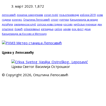
3. март 2023.
1,872
лепосавић
локална самоуправа
zoran todić
пољопривреда
избори 2019
нова
година
конкурс
Општина Лепосавић
спорт
култура
Канцеларија за младе
догађаји
омладински клуб
српска нова година
косово
најбољи ученици
дан
општине
божић
образовање
изградња
сабор
црква
рок фест
деца
Канцеларија за Косово и Метохију
Црква у Лепосавићу
Црква Светог Василија Острошког
© Copyright 2026, Општина Лепосавић