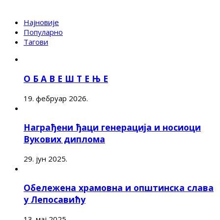
Најновије
Популарно
Тагови
О Б А В Е Ш Т Е Њ Е
19. фебруар 2026.
Награђени ђаци генерација и носиоци
Вукових диплома
29. јун 2025.
Обележена храмовна и општинска слава
у Лепосавићу
13. мај 2025.