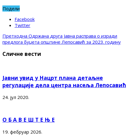
Подели
Facebook
Twitter
Претходна
Одржана друга Јавна расправа о изради
предлога буџета општине Лепосавић за 2023. годину
Сличне вести
Јавни увид у Нацрт плана детаљне
регулације дела центра насеља Лепосавић
24. јул 2020.
О Б А В Е Ш Т Е Њ Е
19. фебруар 2026.