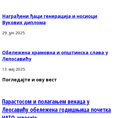
Награђени ђаци генерација и носиоци
Вукових диплома
29. јун 2025.
Обележена храмовна и општинска слава у
Лепосавићу
13. мај 2025.
Погледајте и ову вест
Парастосом и полагањем венаца у
Леосавићу обележена годишњица почетка
НАТО агресије