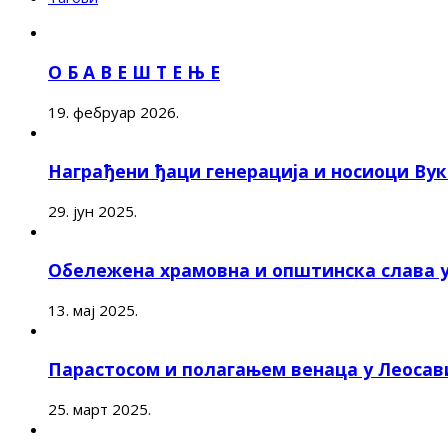
О Б А В Е Ш Т Е Њ Е
19. фебруар 2026.
Награђени ђаци генерација и носиоци Ву
29. јун 2025.
Обележена храмовна и општинска слава 
13. мај 2025.
Парастосом и полагањем венаца у Леоса
25. март 2025.