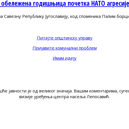
 обележена годишњица почетка НАТО агресиј
Савезну Републику Југославију, код споменика Палим борц
Питајте општинску управу
Пријавите комунални проблем
Имам идеју
ће јавности је од великог значаја. Вашим коментарима, су
визије уређења центра насеља Лепосавић.