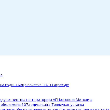
ма
ена годишњица почетка НАТО агресије
редузетништва на територији АП Косово и Метохија
 обележена 107.годишњица Топличког устанка
клон пакетиће малишанима из предшколских установа на тер