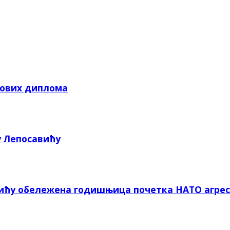
кових диплома
у Лепосавићу
вићу обележена годишњица почетка НАТО агрес