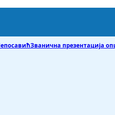
Званична презентација о