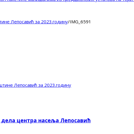
ине Лепосавић за 2023.годину
/
IMG_6591
штине Лепосавић за 2023.годину
е дела центра насеља Лепосавић