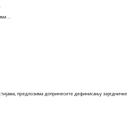
е
има …
гестијама, предлозима допринесите дефинисању заједничке