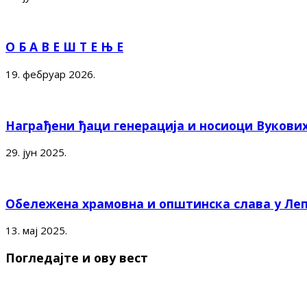
О Б А В Е Ш Т Е Њ Е
19. фебруар 2026.
Награђени ђаци генерација и носиоци Вукови
29. јун 2025.
Обележена храмовна и општинска слава у Ле
13. мај 2025.
Погледајте и ову вест