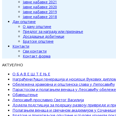
Јавне набавке 2021
Јавне набавке 2020
Јавне набавке 2019
Јавне набавке 2018
Дан општине
О дану општине
Предлог за награду или признање
Досадашњи добитници
Братске општине
Контакти
Сви контакти
Контакт форма
АКТУЕЛНО
О Б А В Е Ш Т Е Њ Е
Награђени ђаци генерација и носиоци Вукових дипло
Обележена храмовна и општинска слава у Лепосавићу
Парастосом и полагањем венаца у Леосавићу обележ
Обавештење
Лепосавић прославио Светог Василија
Додела подстицаја за подршку развоју привреде и п
Полагањем венаца и свечаном академијом у Сочаници
Братске и пријатељске општине и грдови уручили по