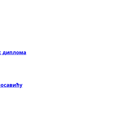
х диплома
посавићу