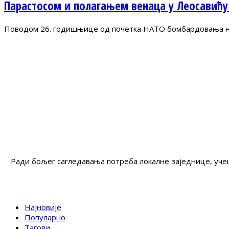
Парастосом и полагањем венаца у Леосавићу
Поводом 26. годишњице од почетка НАТО бомбардовања на 
Ради бољег сагледавања потреба локалне заједнице, учеш
Најновије
Популарно
Тагови