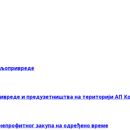
пољопривреде
ривреде и предузетништва на територији АП Ко
 непрофитног закупа на одређено време