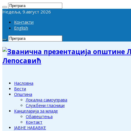
Недеља, 9.август 2026
Контакти
English
Лепосавић
Насловна
Вести
Општина
Локална самоуправа
Службени гласници
Канцеларија за младе
Обавештења
Контакт
ЈАВНЕ НАБАВКЕ