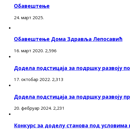
Обавештење
24. март 2025.
Обавештење Дома Здравља Лепосавић
16. март 2020.
2,596
Додела подстицаја за подршку развоју 
17. октобар 2022.
2,313
Додела подстицаја за подршку развоју п
20. фебруар 2024.
2,231
Конкурс за доделу станова под условима