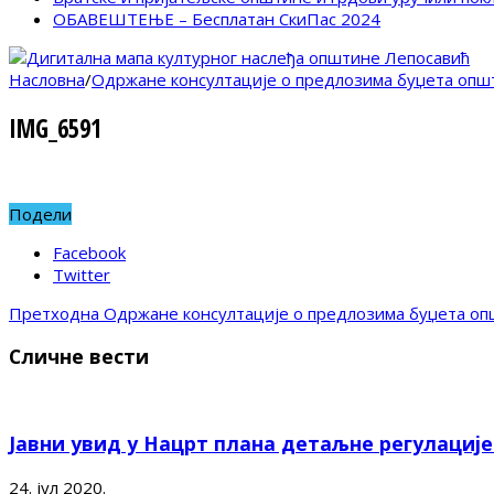
ОБАВЕШТЕЊЕ – Бесплатан СкиПас 2024
Насловна
/
Одржане консултације о предлозима буџета општ
IMG_6591
Подели
Facebook
Twitter
Претходна
Одржане консултације о предлозима буџета оп
Сличне вести
Јавни увид у Нацрт плана детаљне регулациј
24. јул 2020.