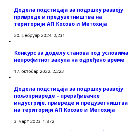
Додела подстицаја за подршку развоју
привреде и предузетништва на
територији АП Косово и Метохија
20. фебруар 2024.
2,231
Конкурс за доделу станова под условима
непрофитног закупа на одређено време
17. октобар 2022.
2,223
Додела подстицаја за подршку развоју
пољопривреде – прерађивачке
индустрије, привреде и предузетништва
на територији АП Косово и Метохија
3. март 2023.
1,872