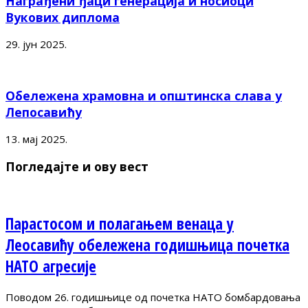
Награђени ђаци генерација и носиоци
Вукових диплома
29. јун 2025.
Обележена храмовна и општинска слава у
Лепосавићу
13. мај 2025.
Погледајте и ову вест
Парастосом и полагањем венаца у
Леосавићу обележена годишњица почетка
НАТО агресије
Поводом 26. годишњице од почетка НАТО бомбардовања