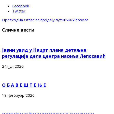
Facebook
Twitter
Претходна
Оглас за продају путничких возила
Сличне вести
Јавни увид у Нацрт плана детаљне
регулације дела центра насеља Лепосавић
24. јул 2020.
О Б А В Е Ш Т Е Њ Е
19. фебруар 2026.