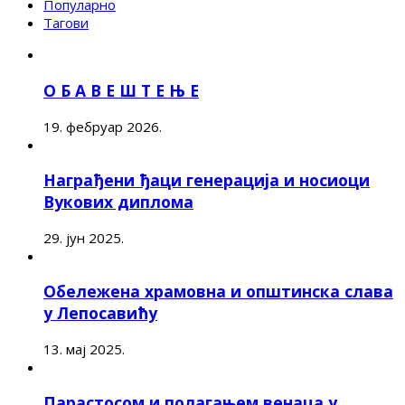
Популарно
Тагови
О Б А В Е Ш Т Е Њ Е
19. фебруар 2026.
Награђени ђаци генерација и носиоци
Вукових диплома
29. јун 2025.
Обележена храмовна и општинска слава
у Лепосавићу
13. мај 2025.
Парастосом и полагањем венаца у