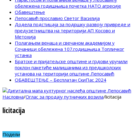
обележена годишњица почетка НАТО агресије
Обавештење
Лепосавић прославио Светог Василија
Додела подстицаја за подршку развоју привреде и
предузетништва на територији АП Косово и
Метохија
Полагањем венаца и свечаном академијом у
Сочаници обележена 107.годишњица Топличког
устанка
Братске и пријатељске општине и грдови уручили
поклон пакетиће малишанима из предшколских
установа на територији општине Лепосавић
ОБАВЕШТЕЊЕ – Бесплатан СкиПас 2024
Насловна
/
Оглас за продају путничких возила
/
licitacija
licitacija
Подели