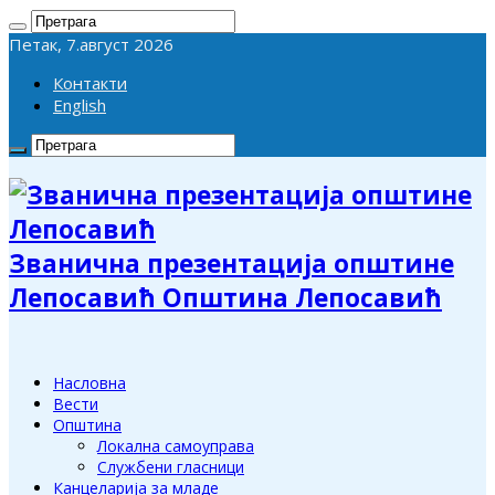
Петак, 7.август 2026
Контакти
English
Званична презентација општине
Лепосавић Општина Лепосавић
Насловна
Вести
Општина
Локална самоуправа
Службени гласници
Канцеларија за младе