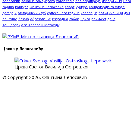
лепосавић
локална самоуправа
zoran todić
пољопривреда
избори 2019
нова
година
конкурс
Општина Лепосавић
спорт
култура
Канцеларија за младе
догађаји
омладински клуб
српска нова година
косово
најбољи ученици
дан
општине
божић
образовање
изградња
сабор
црква
рок фест
деца
Канцеларија за Косово и Метохију
Црква у Лепосавићу
Црква Светог Василија Острошког
© Copyright 2026, Општина Лепосавић