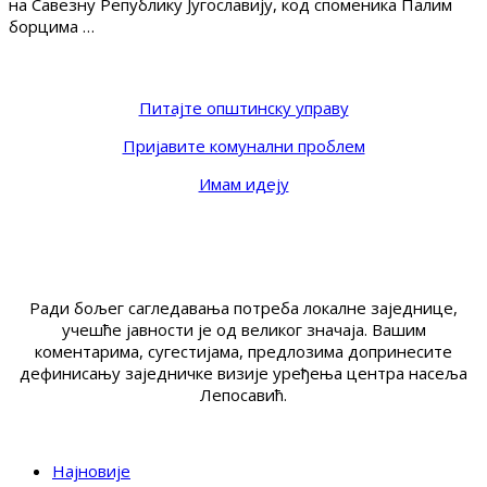
на Савезну Републику Југославију, код споменика Палим
борцима …
Питајте општинску управу
Пријавите комунални проблем
Имам идеју
Ради бољег сагледавања потреба локалне заједнице,
учешће јавности је од великог значаја. Вашим
коментарима, сугестијама, предлозима допринесите
дефинисању заједничке визије уређења центра насеља
Лепосавић.
Најновије