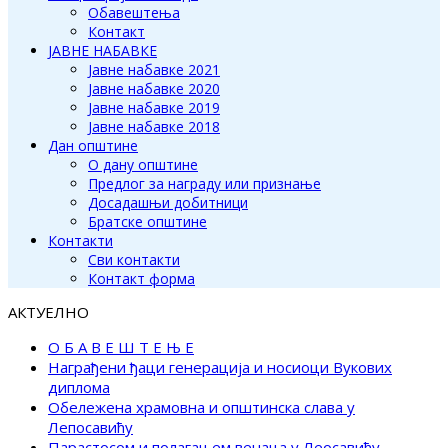
Обавештења
Контакт
ЈАВНЕ НАБАВКЕ
Јавне набавке 2021
Јавне набавке 2020
Јавне набавке 2019
Јавне набавке 2018
Дан општине
О дану општине
Предлог за награду или признање
Досадашњи добитници
Братске општине
Контакти
Сви контакти
Контакт форма
АКТУЕЛНО
О Б А В Е Ш Т Е Њ Е
Награђени ђаци генерација и носиоци Вукових
диплома
Обележена храмовна и општинска слава у
Лепосавићу
Парастосом и полагањем венаца у Леосавићу