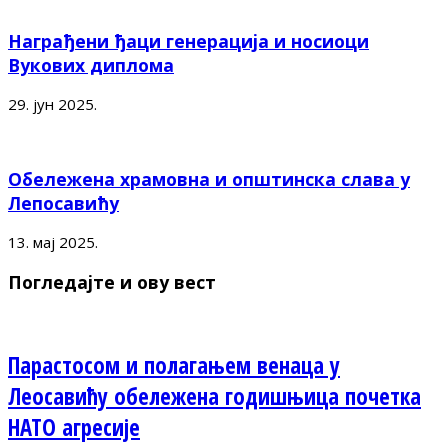
Награђени ђаци генерација и носиоци
Вукових диплома
29. јун 2025.
Обележена храмовна и општинска слава у
Лепосавићу
13. мај 2025.
Погледајте и ову вест
Парастосом и полагањем венаца у
Леосавићу обележена годишњица почетка
НАТО агресије