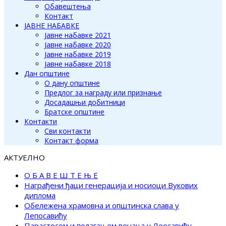
Обавештења
Контакт
ЈАВНЕ НАБАВКЕ
Јавне набавке 2021
Јавне набавке 2020
Јавне набавке 2019
Јавне набавке 2018
Дан општине
О дану општине
Предлог за награду или признање
Досадашњи добитници
Братске општине
Контакти
Сви контакти
Контакт форма
АКТУЕЛНО
О Б А В Е Ш Т Е Њ Е
Награђени ђаци генерација и носиоци Вукових
диплома
Обележена храмовна и општинска слава у
Лепосавићу
Парастосом и полагањем венаца у Леосавићу