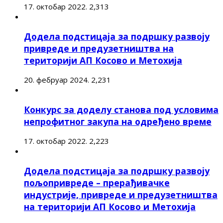
17. октобар 2022.
2,313
Додела подстицаја за подршку развоју
привреде и предузетништва на
територији АП Косово и Метохија
20. фебруар 2024.
2,231
Конкурс за доделу станова под условима
непрофитног закупа на одређено време
17. октобар 2022.
2,223
Додела подстицаја за подршку развоју
пољопривреде – прерађивачке
индустрије, привреде и предузетништва
на територији АП Косово и Метохија