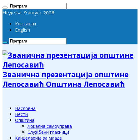
Недеља, 9.август 2026
Контакти
English
Званична презентација општине
Лепосавић Општина Лепосавић
Насловна
Вести
Општина
Локална самоуправа
Службени гласници
Канцеларија за младе