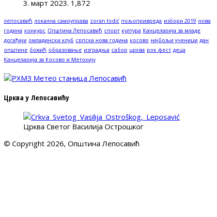
3. март 2023.
1,872
лепосавић
локална самоуправа
zoran todić
пољопривреда
избори 2019
нова
година
конкурс
Општина Лепосавић
спорт
култура
Канцеларија за младе
догађаји
омладински клуб
српска нова година
косово
најбољи ученици
дан
општине
божић
образовање
изградња
сабор
црква
рок фест
деца
Канцеларија за Косово и Метохију
Црква у Лепосавићу
Црква Светог Василија Острошког
© Copyright 2026, Општина Лепосавић