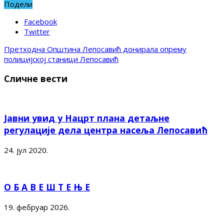
Подели
Facebook
Twitter
Претходна
Општина Лепосавић донирала опрему
полицијској станици Лепосавић
Сличне вести
Јавни увид у Нацрт плана детаљне
регулације дела центра насеља Лепосавић
24. јул 2020.
О Б А В Е Ш Т Е Њ Е
19. фебруар 2026.