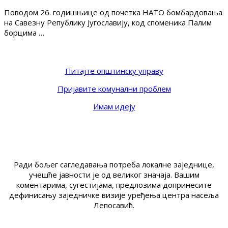
Поводом 26. годишњице од почетка НАТО бомбардовања
на Савезну Републику Југославију, код споменика Палим
борцима …
Питајте општинску управу
Пријавите комунални проблем
Имам идеју
Ради бољег сагледавања потреба локалне заједнице,
учешће јавности је од великог значаја. Вашим
коментарима, сугестијама, предлозима допринесите
дефинисању заједничке визије уређења центра насеља
Лепосавић.