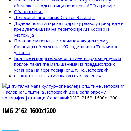
обележена годишњица почетка НАТО агресије
Обавештење
Лепосавић прославио Светог Василија
Додела подстицаја за подршку развоју привреде и
предузетништва на територији АП Косово и
Метохија
Полагањем венаца и свечаном академијом у
Сочаници обележена 107.годишњица Топличког
устанка
Братске и пријатељске општине и грдови уручили
поклон пакетиће малишанима из предшколских
установа на територији општине Лепосавић
ОБАВЕШТЕЊЕ – Бесплатан СкиПас 2024
Насловна
/
Општина Лепосавић донирала опрему
полицијској станици Лепосавић
/
IMG_2162_1600x1200
IMG_2162_1600x1200