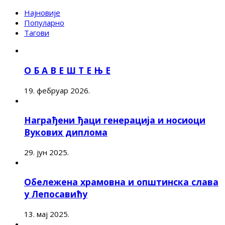
Најновије
Популарно
Тагови
О Б А В Е Ш Т Е Њ Е
19. фебруар 2026.
Награђени ђаци генерација и носиоци
Вукових диплома
29. јун 2025.
Обележена храмовна и општинска слава
у Лепосавићу
13. мај 2025.