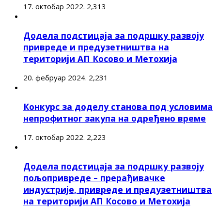
17. октобар 2022.
2,313
Додела подстицаја за подршку развоју
привреде и предузетништва на
територији АП Косово и Метохија
20. фебруар 2024.
2,231
Конкурс за доделу станова под условима
непрофитног закупа на одређено време
17. октобар 2022.
2,223
Додела подстицаја за подршку развоју
пољопривреде – прерађивачке
индустрије, привреде и предузетништва
на територији АП Косово и Метохија