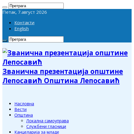
Петак, 7.август 2026
Контакти
English
Званична презентација општине
Лепосавић Општина Лепосавић
Насловна
Вести
Општина
Локална самоуправа
Службени гласници
Канцеларија за младе