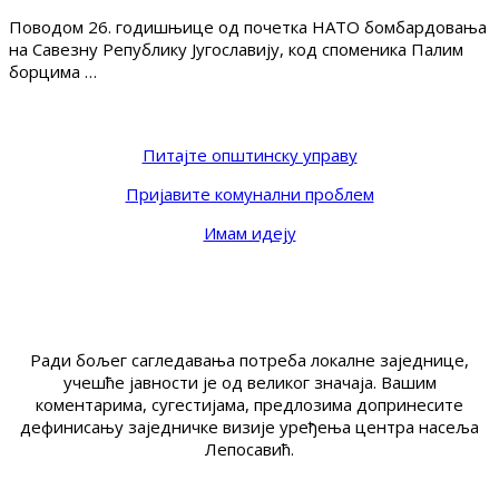
Поводом 26. годишњице од почетка НАТО бомбардовања
на Савезну Републику Југославију, код споменика Палим
борцима …
Питајте општинску управу
Пријавите комунални проблем
Имам идеју
Ради бољег сагледавања потреба локалне заједнице,
учешће јавности је од великог значаја. Вашим
коментарима, сугестијама, предлозима допринесите
дефинисању заједничке визије уређења центра насеља
Лепосавић.