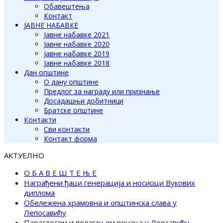
Обавештења
Контакт
ЈАВНЕ НАБАВКЕ
Јавне набавке 2021
Јавне набавке 2020
Јавне набавке 2019
Јавне набавке 2018
Дан општине
О дану општине
Предлог за награду или признање
Досадашњи добитници
Братске општине
Контакти
Сви контакти
Контакт форма
АКТУЕЛНО
О Б А В Е Ш Т Е Њ Е
Награђени ђаци генерација и носиоци Вукових
диплома
Обележена храмовна и општинска слава у
Лепосавићу
Парастосом и полагањем венаца у Леосавићу