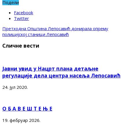
Подели
Facebook
Twitter
Претходна
Општина Лепосавић донирала опрему
полицијској станици Лепосавић
Сличне вести
Јавни увид у Нацрт плана детаљне
регулације дела центра насеља Лепосавић
24. јул 2020.
О Б А В Е Ш Т Е Њ Е
19. фебруар 2026.