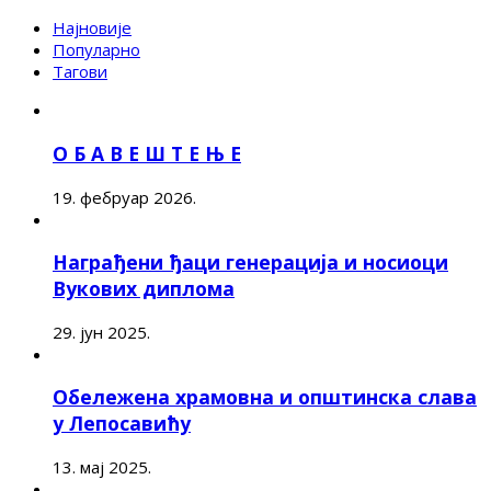
Најновије
Популарно
Тагови
О Б А В Е Ш Т Е Њ Е
19. фебруар 2026.
Награђени ђаци генерација и носиоци
Вукових диплома
29. јун 2025.
Обележена храмовна и општинска слава
у Лепосавићу
13. мај 2025.