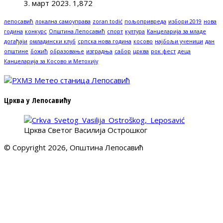
3. март 2023.
1,872
лепосавић
локална самоуправа
zoran todić
пољопривреда
избори 2019
нова
година
конкурс
Општина Лепосавић
спорт
култура
Канцеларија за младе
догађаји
омладински клуб
српска нова година
косово
најбољи ученици
дан
општине
божић
образовање
изградња
сабор
црква
рок фест
деца
Канцеларија за Косово и Метохију
Црква у Лепосавићу
Црква Светог Василија Острошког
© Copyright 2026, Општина Лепосавић