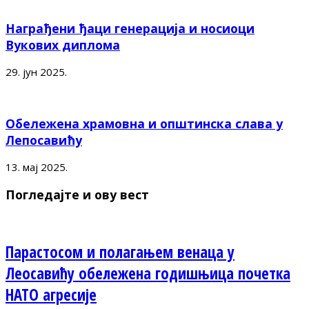
Награђени ђаци генерација и носиоци
Вукових диплома
29. јун 2025.
Обележена храмовна и општинска слава у
Лепосавићу
13. мај 2025.
Погледајте и ову вест
Парастосом и полагањем венаца у
Леосавићу обележена годишњица почетка
НАТО агресије