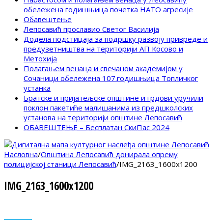
обележена годишњица почетка НАТО агресије
Обавештење
Лепосавић прославио Светог Василија
Додела подстицаја за подршку развоју привреде и
предузетништва на територији АП Косово и
Метохија
Полагањем венаца и свечаном академијом у
Сочаници обележена 107.годишњица Топличког
устанка
Братске и пријатељске општине и грдови уручили
поклон пакетиће малишанима из предшколских
установа на територији општине Лепосавић
ОБАВЕШТЕЊЕ – Бесплатан СкиПас 2024
Насловна
/
Општина Лепосавић донирала опрему
полицијској станици Лепосавић
/
IMG_2163_1600x1200
IMG_2163_1600x1200