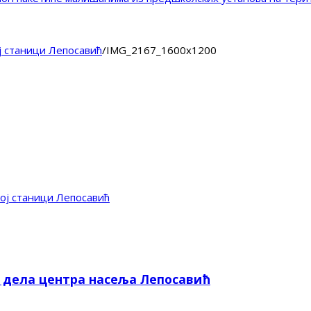
ј станици Лепосавић
/
IMG_2167_1600x1200
ој станици Лепосавић
е дела центра насеља Лепосавић