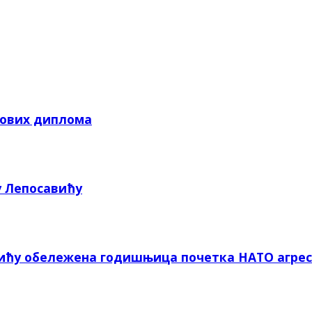
кових диплома
у Лепосавићу
вићу обележена годишњица почетка НАТО агрес