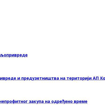
пољопривреде
ривреде и предузетништва на територији АП Ко
 непрофитног закупа на одређено време