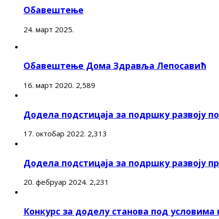
Обавештење
24. март 2025.
Обавештење Дома Здравља Лепосавић
16. март 2020.
2,589
Додела подстицаја за подршку развоју 
17. октобар 2022.
2,313
Додела подстицаја за подршку развоју п
20. фебруар 2024.
2,231
Конкурс за доделу станова под условима