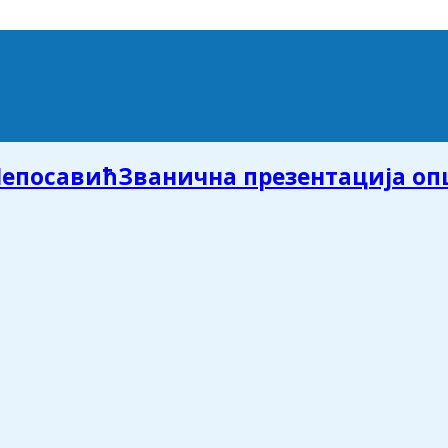
Званична презентација о