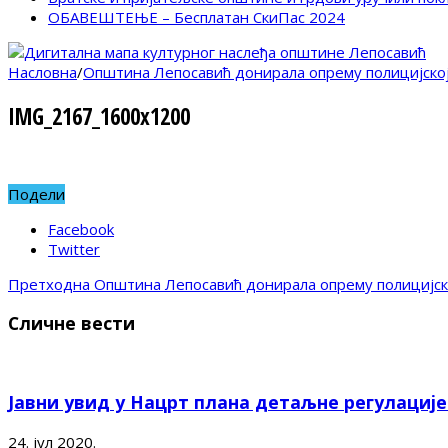
ОБАВЕШТЕЊЕ – Бесплатан СкиПас 2024
Насловна
/
Општина Лепосавић донирала опрему полицијско
IMG_2167_1600x1200
Подели
Facebook
Twitter
Претходна
Општина Лепосавић донирала опрему полицијск
Сличне вести
Јавни увид у Нацрт плана детаљне регулациј
24. јул 2020.