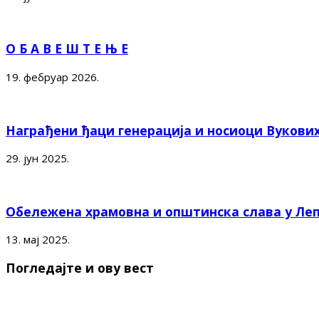
О Б А В Е Ш Т Е Њ Е
19. фебруар 2026.
Награђени ђаци генерација и носиоци Вукови
29. јун 2025.
Обележена храмовна и општинска слава у Ле
13. мај 2025.
Погледајте и ову вест