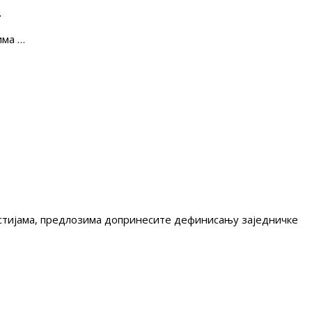
е
има …
гестијама, предлозима допринесите дефинисању заједничке