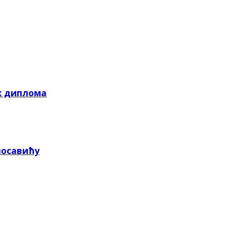
х диплома
посавићу