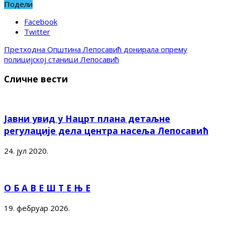
Подели
Facebook
Twitter
Претходна
Општина Лепосавић донирала опрему
полицијској станици Лепосавић
Сличне вести
Јавни увид у Нацрт плана детаљне
регулације дела центра насеља Лепосавић
24. јул 2020.
О Б А В Е Ш Т Е Њ Е
19. фебруар 2026.