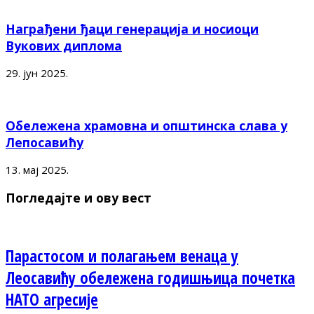
Награђени ђаци генерација и носиоци
Вукових диплома
29. јун 2025.
Обележена храмовна и општинска слава у
Лепосавићу
13. мај 2025.
Погледајте и ову вест
Парастосом и полагањем венаца у
Леосавићу обележена годишњица почетка
НАТО агресије