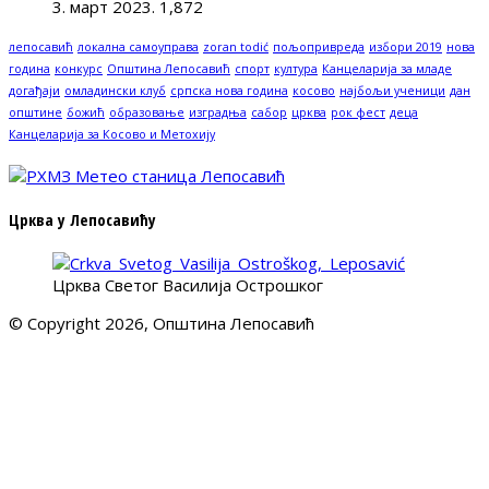
3. март 2023.
1,872
лепосавић
локална самоуправа
zoran todić
пољопривреда
избори 2019
нова
година
конкурс
Општина Лепосавић
спорт
култура
Канцеларија за младе
догађаји
омладински клуб
српска нова година
косово
најбољи ученици
дан
општине
божић
образовање
изградња
сабор
црква
рок фест
деца
Канцеларија за Косово и Метохију
Црква у Лепосавићу
Црква Светог Василија Острошког
© Copyright 2026, Општина Лепосавић