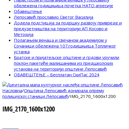
обележена годишњица почетка НАТО агресије
Обавештење
Лепосавић прославио Светог Василија
Додела подстицаја за подршку развоју привреде и
предузетништва на територији АП Косово и
Метохија
Полагањем венаца и свечаном академијом у
Сочаници обележена 107.годишњица Топличког
устанка
Братске и пријатељске општине и грдови уручили
поклон пакетиће малишанима из предшколских
установа на територији општине Лепосавић
ОБАВЕШТЕЊЕ – Бесплатан СкиПас 2024
Насловна
/
Општина Лепосавић донирала опрему
полицијској станици Лепосавић
/
IMG_2170_1600x1200
IMG_2170_1600x1200