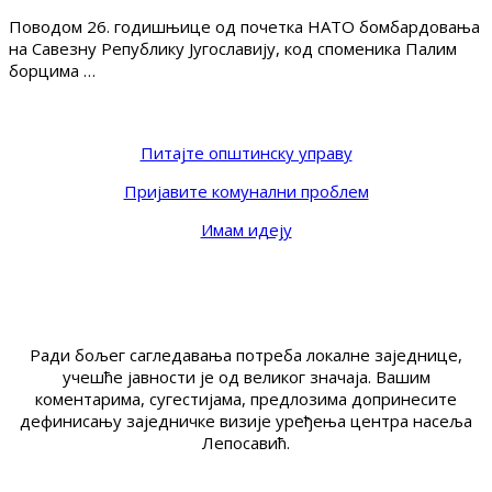
Поводом 26. годишњице од почетка НАТО бомбардовања
на Савезну Републику Југославију, код споменика Палим
борцима …
Питајте општинску управу
Пријавите комунални проблем
Имам идеју
Ради бољег сагледавања потреба локалне заједнице,
учешће јавности је од великог значаја. Вашим
коментарима, сугестијама, предлозима допринесите
дефинисању заједничке визије уређења центра насеља
Лепосавић.