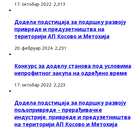
17. октобар 2022.
2,313
Додела подстицаја за подршку развоју
привреде и предузетништва на
територији АП Косово и Метохија
20. фебруар 2024.
2,231
Конкурс за доделу станова под условима
непрофитног закупа на одређено време
17. октобар 2022.
2,223
Додела подстицаја за подршку развоју
пољопривреде – прерађивачке
индустрије, привреде и предузетништва
на територији АП Косово и Метохија