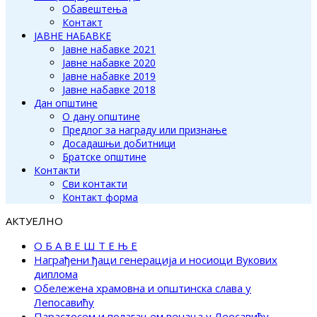
Обавештења
Контакт
ЈАВНЕ НАБАВКЕ
Јавне набавке 2021
Јавне набавке 2020
Јавне набавке 2019
Јавне набавке 2018
Дан општине
О дану општине
Предлог за награду или признање
Досадашњи добитници
Братске општине
Контакти
Сви контакти
Контакт форма
АКТУЕЛНО
О Б А В Е Ш Т Е Њ Е
Награђени ђаци генерација и носиоци Вукових
диплома
Обележена храмовна и општинска слава у
Лепосавићу
Парастосом и полагањем венаца у Леосавићу