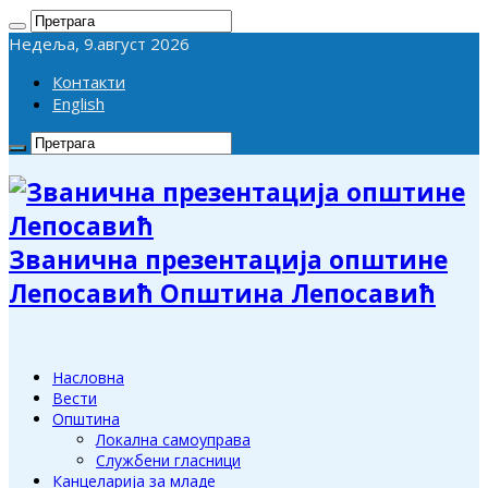
Недеља, 9.август 2026
Контакти
English
Званична презентација општине
Лепосавић Општина Лепосавић
Насловна
Вести
Општина
Локална самоуправа
Службени гласници
Канцеларија за младе