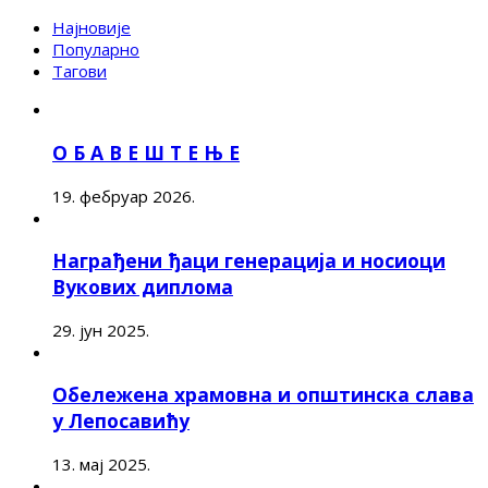
Најновије
Популарно
Тагови
О Б А В Е Ш Т Е Њ Е
19. фебруар 2026.
Награђени ђаци генерација и носиоци
Вукових диплома
29. јун 2025.
Обележена храмовна и општинска слава
у Лепосавићу
13. мај 2025.