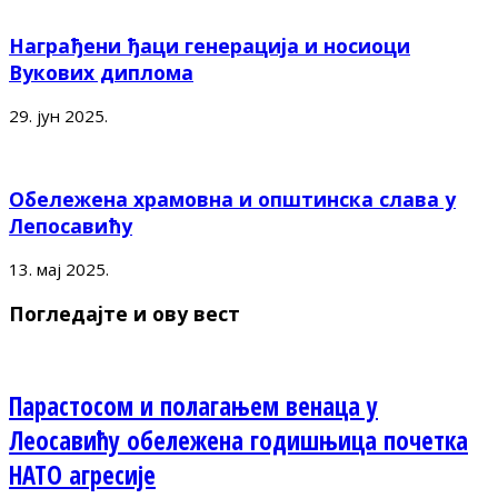
Награђени ђаци генерација и носиоци
Вукових диплома
29. јун 2025.
Обележена храмовна и општинска слава у
Лепосавићу
13. мај 2025.
Погледајте и ову вест
Парастосом и полагањем венаца у
Леосавићу обележена годишњица почетка
НАТО агресије