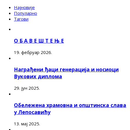
Најновије
Популарно
Тагови
О Б А В Е Ш Т Е Њ Е
19. фебруар 2026.
Награђени ђаци генерација и носиоци
Вукових диплома
29. јун 2025.
Обележена храмовна и општинска слава
у Лепосавићу
13. мај 2025.