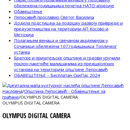
обележена годишњица почетка НАТО агресије
Обавештење
Лепосавић прославио Светог Василија
Додела подстицаја за подршку развоју привреде и
предузетништва на територији АП Косово и
Метохија
Полагањем венаца и свечаном академијом у
Сочаници обележена 107.годишњица Топличког
устанка
Братске и пријатељске општине и грдови уручили
поклон пакетиће малишанима из предшколских
установа на територији општине Лепосавић
ОБАВЕШТЕЊЕ – Бесплатан СкиПас 2024
Насловна
/
Општина Лепосавић - Обавештење за
грађане
/
OLYMPUS DIGITAL CAMERA
OLYMPUS DIGITAL CAMERA
OLYMPUS DIGITAL CAMERA