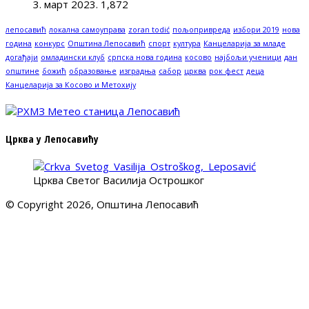
3. март 2023.
1,872
лепосавић
локална самоуправа
zoran todić
пољопривреда
избори 2019
нова
година
конкурс
Општина Лепосавић
спорт
култура
Канцеларија за младе
догађаји
омладински клуб
српска нова година
косово
најбољи ученици
дан
општине
божић
образовање
изградња
сабор
црква
рок фест
деца
Канцеларија за Косово и Метохију
Црква у Лепосавићу
Црква Светог Василија Острошког
© Copyright 2026, Општина Лепосавић