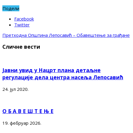
Подели
Facebook
Twitter
Претходна
Општина Лепосавић – Обавештење за грађане
Сличне вести
Јавни увид у Нацрт плана детаљне
регулације дела центра насеља Лепосавић
24. јул 2020.
О Б А В Е Ш Т Е Њ Е
19. фебруар 2026.