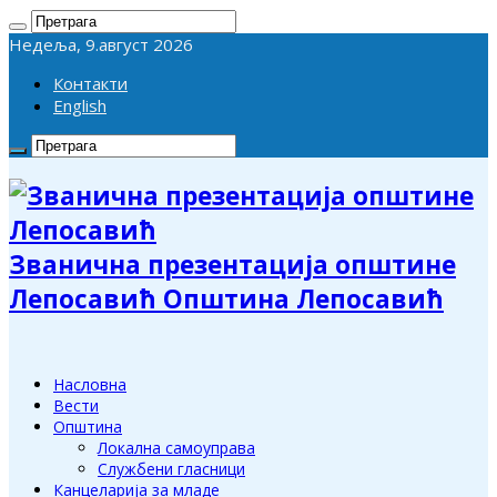
Недеља, 9.август 2026
Контакти
English
Званична презентација општине
Лепосавић Општина Лепосавић
Насловна
Вести
Општина
Локална самоуправа
Службени гласници
Канцеларија за младе