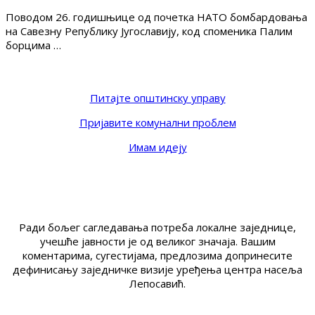
Поводом 26. годишњице од почетка НАТО бомбардовања
на Савезну Републику Југославију, код споменика Палим
борцима …
Питајте општинску управу
Пријавите комунални проблем
Имам идеју
Ради бољег сагледавања потреба локалне заједнице,
учешће јавности је од великог значаја. Вашим
коментарима, сугестијама, предлозима допринесите
дефинисању заједничке визије уређења центра насеља
Лепосавић.