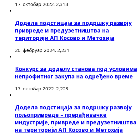
17. октобар 2022.
2,313
Додела подстицаја за подршку развоју
привреде и предузетништва на
територији АП Косово и Метохија
20. фебруар 2024.
2,231
Конкурс за доделу станова под условима
непрофитног закупа на одређено време
17. октобар 2022.
2,223
Додела подстицаја за подршку развоју
пољопривреде – прерађивачке
индустрије, привреде и предузетништва
на територији АП Косово и Метохија