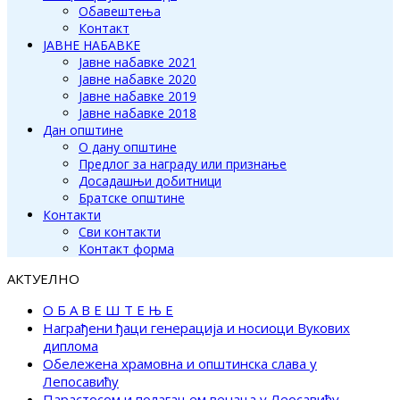
Обавештења
Контакт
ЈАВНЕ НАБАВКЕ
Јавне набавке 2021
Јавне набавке 2020
Јавне набавке 2019
Јавне набавке 2018
Дан општине
О дану општине
Предлог за награду или признање
Досадашњи добитници
Братске општине
Контакти
Сви контакти
Контакт форма
АКТУЕЛНО
О Б А В Е Ш Т Е Њ Е
Награђени ђаци генерација и носиоци Вукових
диплома
Обележена храмовна и општинска слава у
Лепосавићу
Парастосом и полагањем венаца у Леосавићу