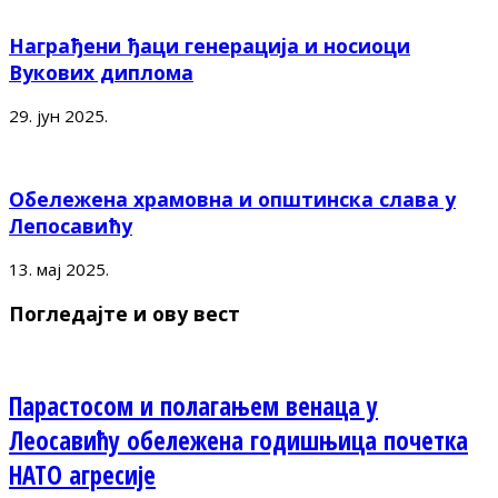
Награђени ђаци генерација и носиоци
Вукових диплома
29. јун 2025.
Обележена храмовна и општинска слава у
Лепосавићу
13. мај 2025.
Погледајте и ову вест
Парастосом и полагањем венаца у
Леосавићу обележена годишњица почетка
НАТО агресије