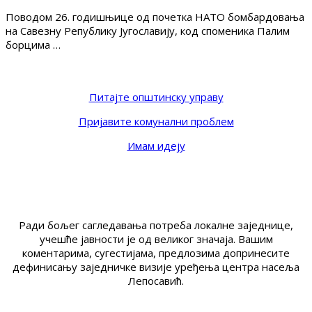
Поводом 26. годишњице од почетка НАТО бомбардовања
на Савезну Републику Југославију, код споменика Палим
борцима …
Питајте општинску управу
Пријавите комунални проблем
Имам идеју
Ради бољег сагледавања потреба локалне заједнице,
учешће јавности је од великог значаја. Вашим
коментарима, сугестијама, предлозима допринесите
дефинисању заједничке визије уређења центра насеља
Лепосавић.