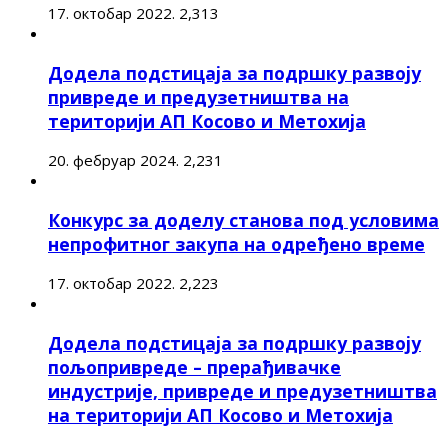
17. октобар 2022.
2,313
Додела подстицаја за подршку развоју
привреде и предузетништва на
територији АП Косово и Метохија
20. фебруар 2024.
2,231
Конкурс за доделу станова под условима
непрофитног закупа на одређено време
17. октобар 2022.
2,223
Додела подстицаја за подршку развоју
пољопривреде – прерађивачке
индустрије, привреде и предузетништва
на територији АП Косово и Метохија