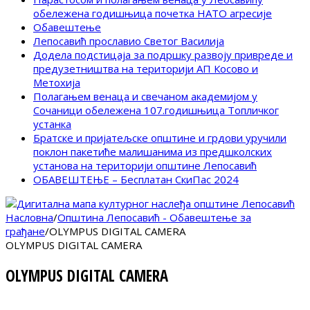
обележена годишњица почетка НАТО агресије
Обавештење
Лепосавић прославио Светог Василија
Додела подстицаја за подршку развоју привреде и
предузетништва на територији АП Косово и
Метохија
Полагањем венаца и свечаном академијом у
Сочаници обележена 107.годишњица Топличког
устанка
Братске и пријатељске општине и грдови уручили
поклон пакетиће малишанима из предшколских
установа на територији општине Лепосавић
ОБАВЕШТЕЊЕ – Бесплатан СкиПас 2024
Насловна
/
Општина Лепосавић - Обавештење за
грађане
/
OLYMPUS DIGITAL CAMERA
OLYMPUS DIGITAL CAMERA
OLYMPUS DIGITAL CAMERA