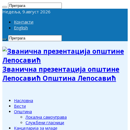
Недеља, 9.август 2026
Контакти
English
Званична презентација општине
Лепосавић Општина Лепосавић
Насловна
Вести
Општина
Локална самоуправа
Службени гласници
Канцеларија за младе