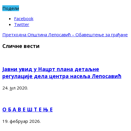
Подели
Facebook
Twitter
Претходна
Општина Лепосавић – Обавештење за грађане
Сличне вести
Јавни увид у Нацрт плана детаљне
регулације дела центра насеља Лепосавић
24. јул 2020.
О Б А В Е Ш Т Е Њ Е
19. фебруар 2026.