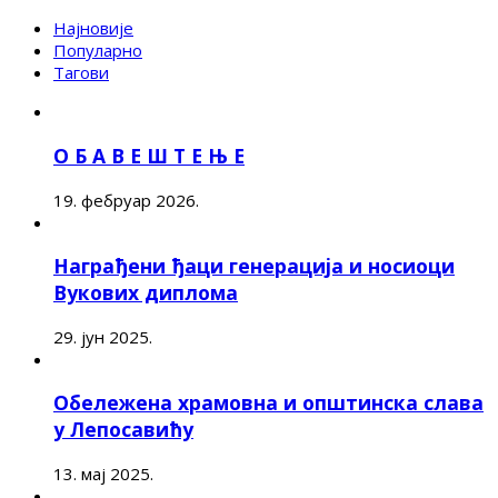
Најновије
Популарно
Тагови
О Б А В Е Ш Т Е Њ Е
19. фебруар 2026.
Награђени ђаци генерација и носиоци
Вукових диплома
29. јун 2025.
Обележена храмовна и општинска слава
у Лепосавићу
13. мај 2025.