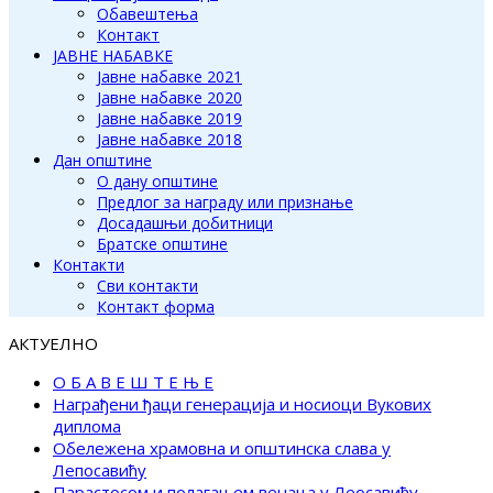
Обавештења
Контакт
ЈАВНЕ НАБАВКЕ
Јавне набавке 2021
Јавне набавке 2020
Јавне набавке 2019
Јавне набавке 2018
Дан општине
О дану општине
Предлог за награду или признање
Досадашњи добитници
Братске општине
Контакти
Сви контакти
Контакт форма
АКТУЕЛНО
О Б А В Е Ш Т Е Њ Е
Награђени ђаци генерација и носиоци Вукових
диплома
Обележена храмовна и општинска слава у
Лепосавићу
Парастосом и полагањем венаца у Леосавићу