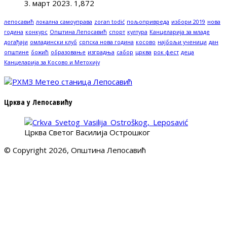
3. март 2023.
1,872
лепосавић
локална самоуправа
zoran todić
пољопривреда
избори 2019
нова
година
конкурс
Општина Лепосавић
спорт
култура
Канцеларија за младе
догађаји
омладински клуб
српска нова година
косово
најбољи ученици
дан
општине
божић
образовање
изградња
сабор
црква
рок фест
деца
Канцеларија за Косово и Метохију
Црква у Лепосавићу
Црква Светог Василија Острошког
© Copyright 2026, Општина Лепосавић