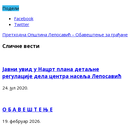
Подели
Facebook
Twitter
Претходна
Општина Лепосавић – Обавештење за грађане
Сличне вести
Јавни увид у Нацрт плана детаљне
регулације дела центра насеља Лепосавић
24. јул 2020.
О Б А В Е Ш Т Е Њ Е
19. фебруар 2026.