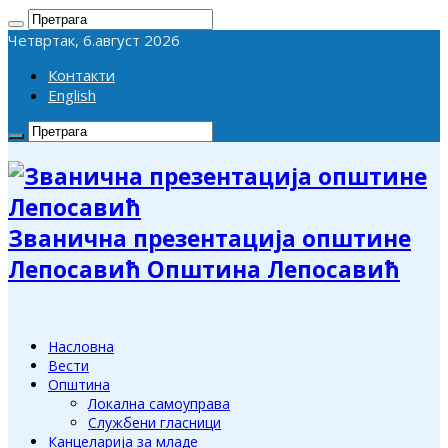
Четвртак, 6.август 2026
Контакти
English
Званична презентација општине
Лепосавић Општина Лепосавић
Насловна
Вести
Општина
Локална самоуправа
Службени гласници
Канцеларија за младе