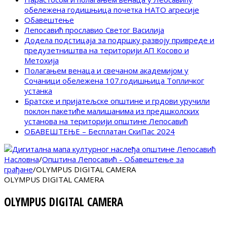
обележена годишњица почетка НАТО агресије
Обавештење
Лепосавић прославио Светог Василија
Додела подстицаја за подршку развоју привреде и
предузетништва на територији АП Косово и
Метохија
Полагањем венаца и свечаном академијом у
Сочаници обележена 107.годишњица Топличког
устанка
Братске и пријатељске општине и грдови уручили
поклон пакетиће малишанима из предшколских
установа на територији општине Лепосавић
ОБАВЕШТЕЊЕ – Бесплатан СкиПас 2024
Насловна
/
Општина Лепосавић - Обавештење за
грађане
/
OLYMPUS DIGITAL CAMERA
OLYMPUS DIGITAL CAMERA
OLYMPUS DIGITAL CAMERA