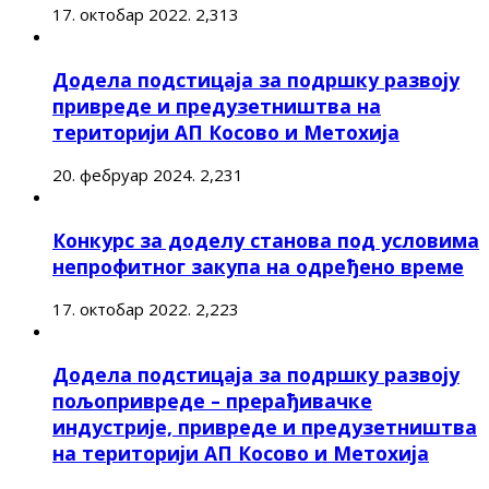
17. октобар 2022.
2,313
Додела подстицаја за подршку развоју
привреде и предузетништва на
територији АП Косово и Метохија
20. фебруар 2024.
2,231
Конкурс за доделу станова под условима
непрофитног закупа на одређено време
17. октобар 2022.
2,223
Додела подстицаја за подршку развоју
пољопривреде – прерађивачке
индустрије, привреде и предузетништва
на територији АП Косово и Метохија