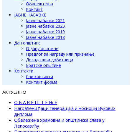
Обавештења
Контакт
ЈАВНЕ НАБАВКЕ
Јавне набавке 2021
Јавне набавке 2020
Јавне набавке 2019
Јавне набавке 2018
Дан општине
О дану општине
Предлог за награду или признање
Досадашњи добитници
Братске општине
Контакти
Сви контакти
Контакт форма
АКТУЕЛНО
О Б А В Е Ш Т Е Њ Е
Награђени ђаци генерација и носиоци Вукових
диплома
Обележена храмовна и општинска слава у
Лепосавићу
Парастосом и полагањем венаца у Леосавићу