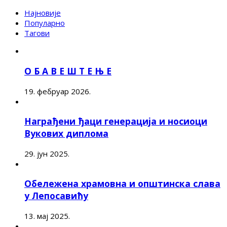
Најновије
Популарно
Тагови
О Б А В Е Ш Т Е Њ Е
19. фебруар 2026.
Награђени ђаци генерација и носиоци
Вукових диплома
29. јун 2025.
Обележена храмовна и општинска слава
у Лепосавићу
13. мај 2025.