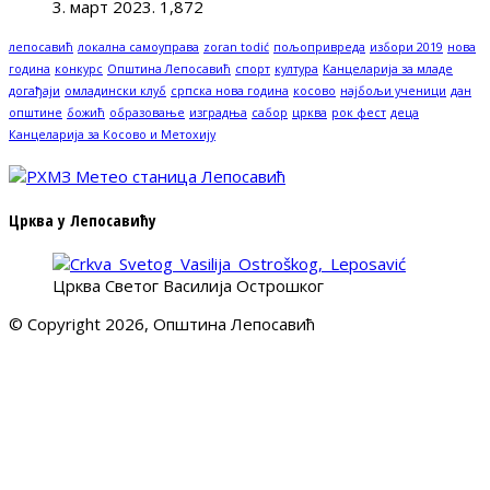
3. март 2023.
1,872
лепосавић
локална самоуправа
zoran todić
пољопривреда
избори 2019
нова
година
конкурс
Општина Лепосавић
спорт
култура
Канцеларија за младе
догађаји
омладински клуб
српска нова година
косово
најбољи ученици
дан
општине
божић
образовање
изградња
сабор
црква
рок фест
деца
Канцеларија за Косово и Метохију
Црква у Лепосавићу
Црква Светог Василија Острошког
© Copyright 2026, Општина Лепосавић