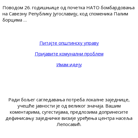
Поводом 26. годишњице од почетка НАТО бомбардовања
на Савезну Републику Југославију, код споменика Палим
борцима …
Питајте општинску управу
Пријавите комунални проблем
Имам идеју
Ради бољег сагледавања потреба локалне заједнице,
учешће јавности је од великог значаја. Вашим
коментарима, сугестијама, предлозима допринесите
дефинисању заједничке визије уређења центра насеља
Лепосавић.