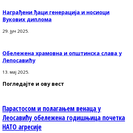
Награђени ђаци генерација и носиоци
Вукових диплома
29. јун 2025.
Обележена храмовна и општинска слава у
Лепосавићу
13. мај 2025.
Погледајте и ову вест
Парастосом и полагањем венаца у
Леосавићу обележена годишњица почетка
НАТО агресије