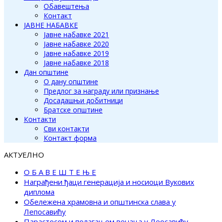
Обавештења
Контакт
ЈАВНЕ НАБАВКЕ
Јавне набавке 2021
Јавне набавке 2020
Јавне набавке 2019
Јавне набавке 2018
Дан општине
О дану општине
Предлог за награду или признање
Досадашњи добитници
Братске општине
Контакти
Сви контакти
Контакт форма
АКТУЕЛНО
О Б А В Е Ш Т Е Њ Е
Награђени ђаци генерација и носиоци Вукових
диплома
Обележена храмовна и општинска слава у
Лепосавићу
Парастосом и полагањем венаца у Леосавићу