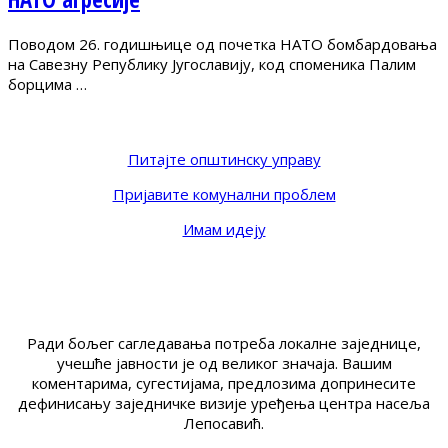
Поводом 26. годишњице од почетка НАТО бомбардовања
на Савезну Републику Југославију, код споменика Палим
борцима …
Питајте општинску управу
Пријавите комунални проблем
Имам идеју
Ради бољег сагледавања потреба локалне заједнице,
учешће јавности је од великог значаја. Вашим
коментарима, сугестијама, предлозима допринесите
дефинисању заједничке визије уређења центра насеља
Лепосавић.