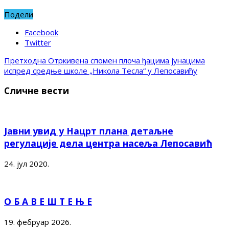
Подели
Facebook
Twitter
Претходна
Отркивена спомен плоча ђацима јунацима
испред средње школе „Никола Тесла“ у Лепосавићу
Сличне вести
Јавни увид у Нацрт плана детаљне
регулације дела центра насеља Лепосавић
24. јул 2020.
О Б А В Е Ш Т Е Њ Е
19. фебруар 2026.