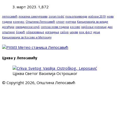
3. март 2023.
1,872
лепосавић
локална самоуправа
zoran todić
пољопривреда
избори 2019
нова
година
конкурс
Општина Лепосавић
спорт
култура
Канцеларија за младе
догађаји
омладински клуб
српска нова година
косово
најбољи ученици
дан
општине
божић
образовање
изградња
сабор
црква
рок фест
деца
Канцеларија за Косово и Метохију
Црква у Лепосавићу
Црква Светог Василија Острошког
© Copyright 2026, Општина Лепосавић