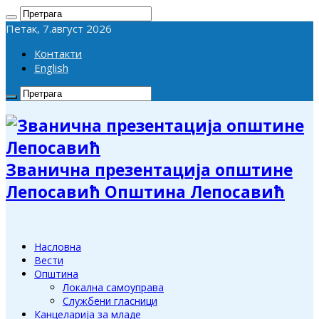
Петак, 7.август 2026
Контакти
English
Званична презентација општине
Лепосавић Општина Лепосавић
Насловна
Вести
Општина
Локална самоуправа
Службени гласници
Канцеларија за младе