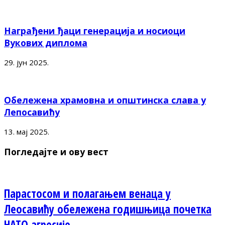
Награђени ђаци генерација и носиоци
Вукових диплома
29. јун 2025.
Обележена храмовна и општинска слава у
Лепосавићу
13. мај 2025.
Погледајте и ову вест
Парастосом и полагањем венаца у
Леосавићу обележена годишњица почетка
НАТО агресије