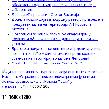
обележена годишњица почетка НАТО агресије
Обавештење
Лепосавић прославио Светог Василија
Додела подстицаја за подршку развоју привреде и
предузетништва на територији АП Косово и
Метохија
Полагањем венаца и свечаном академијом у
Сочаници обележена 107.годишњица Топличког
устанка
Братске и пријатељске општине и грдови уручили
поклон пакетиће малишанима из предшколских
установа на територији општине Лепосавић
ОБАВЕШТЕЊЕ – Бесплатан СкиПас 2024
Насловна
/
Отркивена спомен плоча ђацима јунацима
испред средње школе „Никола Тесла“ у
Лепосавићу
/
11_1600x1200
11_1600x1200