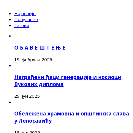
Најновије
Популарно
Тагови
О Б А В Е Ш Т Е Њ Е
19. фебруар 2026.
Награђени ђаци генерација и носиоци
Вукових диплома
29. јун 2025.
Обележена храмовна и општинска слава
у Лепосавићу
13. мај 2025.