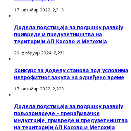
17. октобар 2022.
2,313
Додела подстицаја за подршку развоју
привреде и предузетништва на
територији АП Косово и Метохија
20. фебруар 2024.
2,231
Конкурс за доделу станова под условима
непрофитног закупа на одређено време
17. октобар 2022.
2,223
Додела подстицаја за подршку развоју
пољопривреде – прерађивачке
индустрије, привреде и предузетништва
на територији АП Косово и Метохија