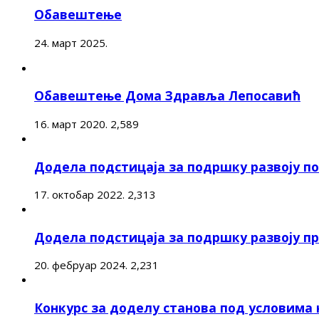
Обавештење
24. март 2025.
Обавештење Дома Здравља Лепосавић
16. март 2020.
2,589
Додела подстицаја за подршку развоју 
17. октобар 2022.
2,313
Додела подстицаја за подршку развоју п
20. фебруар 2024.
2,231
Конкурс за доделу станова под условима