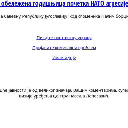
 обележена годишњица почетка НАТО агресиј
Савезну Републику Југославију, код споменика Палим борц
Питајте општинску управу
Пријавите комунални проблем
Имам идеју
ће јавности је од великог значаја. Вашим коментарима, су
визије уређења центра насеља Лепосавић.