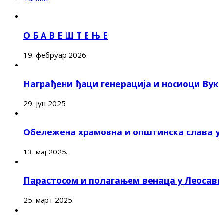
О Б А В Е Ш Т Е Њ Е
19. фебруар 2026.
Награђени ђаци генерација и носиоци Ву
29. јун 2025.
Обележена храмовна и општинска слава 
13. мај 2025.
Парастосом и полагањем венаца у Леоса
25. март 2025.