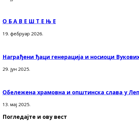
О Б А В Е Ш Т Е Њ Е
19. фебруар 2026.
Награђени ђаци генерација и носиоци Вукови
29. јун 2025.
Обележена храмовна и општинска слава у Ле
13. мај 2025.
Погледајте и ову вест