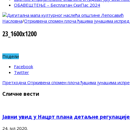
ОБАВЕШТЕЊЕ – Бесплатан СкиПас 2024
Насловна
/
Отркивена спомен плоча ђацима јунацима испред
23_1600x1200
Подели
Facebook
Twitter
Претходна
Отркивена спомен плоча ђацима јунацима испре
Сличне вести
Јавни увид у Нацрт плана детаљне регулациј
24. јул 2020.