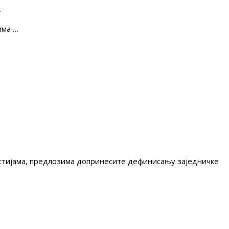
е
има …
гестијама, предлозима допринесите дефинисању заједничке