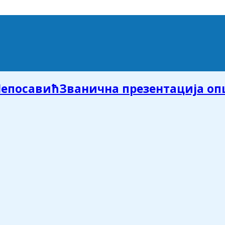
Званична презентација о