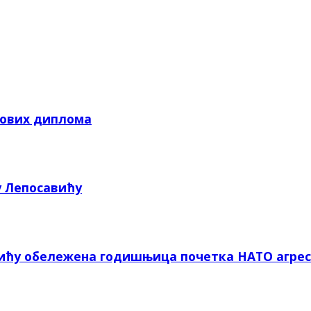
кових диплома
у Лепосавићу
вићу обележена годишњица почетка НАТО агрес