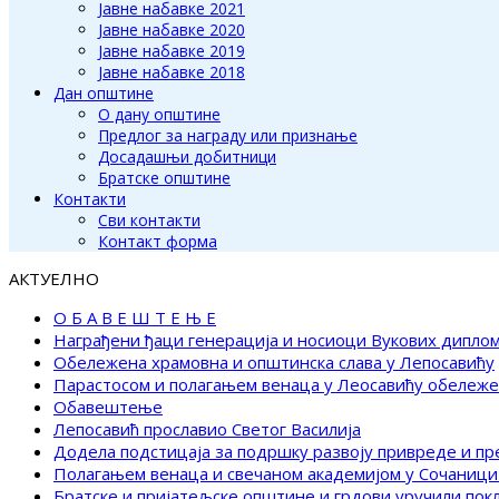
Јавне набавке 2021
Јавне набавке 2020
Јавне набавке 2019
Јавне набавке 2018
Дан општине
О дану општине
Предлог за награду или признање
Досадашњи добитници
Братске општине
Контакти
Сви контакти
Контакт форма
АКТУЕЛНО
О Б А В Е Ш Т Е Њ Е
Награђени ђаци генерација и носиоци Вукових дипло
Обележена храмовна и општинска слава у Лепосавићу
Парастосом и полагањем венаца у Леосавићу обележ
Обавештење
Лепосавић прославио Светог Василија
Додела подстицаја за подршку развоју привреде и п
Полагањем венаца и свечаном академијом у Сочаници
Братске и пријатељске општине и грдови уручили по