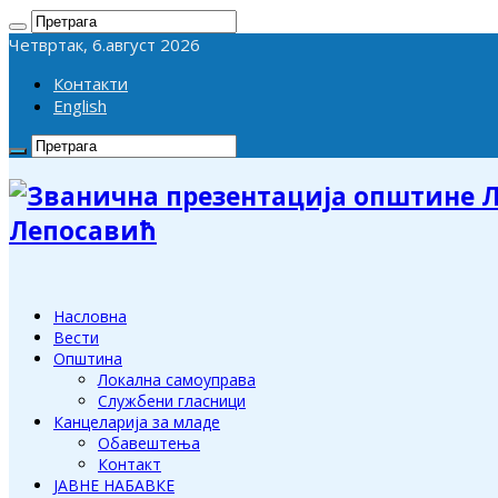
Четвртак, 6.август 2026
Контакти
English
Лепосавић
Насловна
Вести
Општина
Локална самоуправа
Службени гласници
Канцеларија за младе
Обавештења
Контакт
ЈАВНЕ НАБАВКЕ