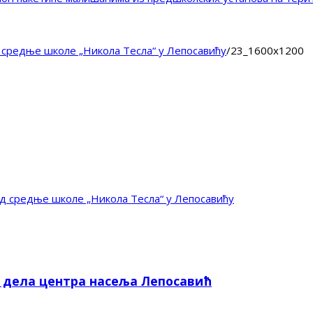
 средње школе „Никола Тесла“ у Лепосавићу
/
23_1600x1200
д средње школе „Никола Тесла“ у Лепосавићу
е дела центра насеља Лепосавић