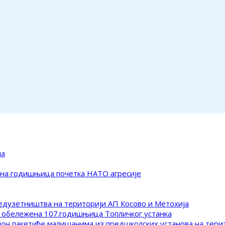
ма
ена годишњица почетка НАТО агресије
редузетништва на територији АП Косово и Метохија
 обележена 107.годишњица Топличког устанка
клон пакетиће малишанима из предшколских установа на тер