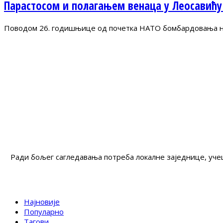
Парастосом и полагањем венаца у Леосавићу
Поводом 26. годишњице од почетка НАТО бомбардовања на 
Ради бољег сагледавања потреба локалне заједнице, учеш
Најновије
Популарно
Тагови