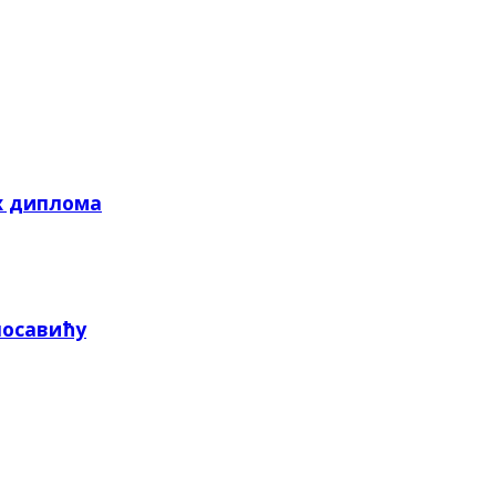
х диплома
посавићу