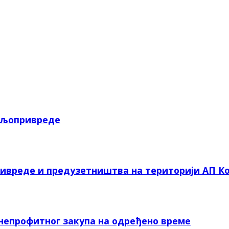
пољопривреде
ривреде и предузетништва на територији АП Ко
 непрофитног закупа на одређено време