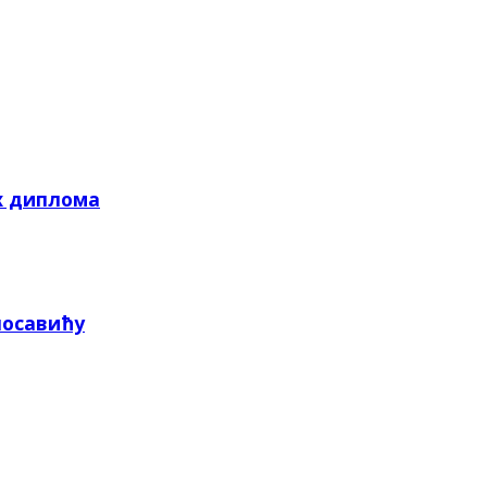
х диплома
посавићу