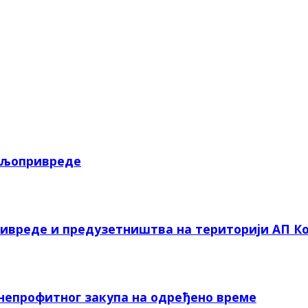
пољопривреде
ривреде и предузетништва на територији АП Ко
 непрофитног закупа на одређено време