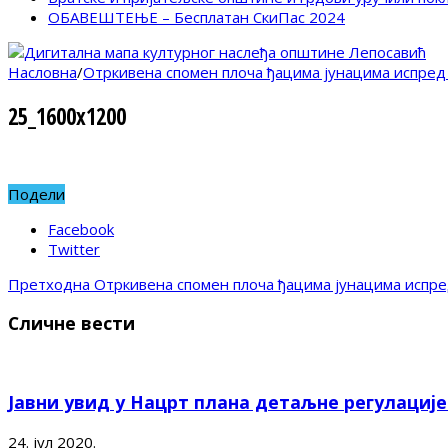
ОБАВЕШТЕЊЕ – Бесплатан СкиПас 2024
Насловна
/
Отркивена спомен плоча ђацима јунацима испред
25_1600x1200
Подели
Facebook
Twitter
Претходна
Отркивена спомен плоча ђацима јунацима испре
Сличне вести
Јавни увид у Нацрт плана детаљне регулациј
24. јул 2020.