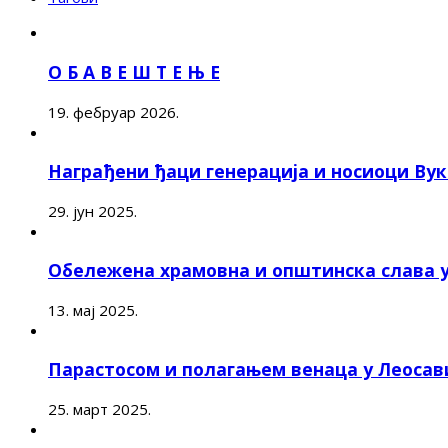
О Б А В Е Ш Т Е Њ Е
19. фебруар 2026.
Награђени ђаци генерација и носиоци Ву
29. јун 2025.
Обележена храмовна и општинска слава 
13. мај 2025.
Парастосом и полагањем венаца у Леоса
25. март 2025.