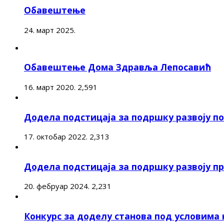
Обавештење
24. март 2025.
Обавештење Дома Здравља Лепосавић
16. март 2020.
2,591
Додела подстицаја за подршку развоју 
17. октобар 2022.
2,313
Додела подстицаја за подршку развоју п
20. фебруар 2024.
2,231
Конкурс за доделу станова под условима