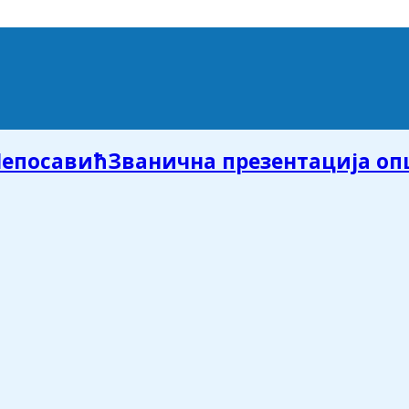
Званична презентација о