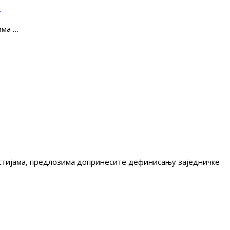
е
има …
гестијама, предлозима допринесите дефинисању заједничке