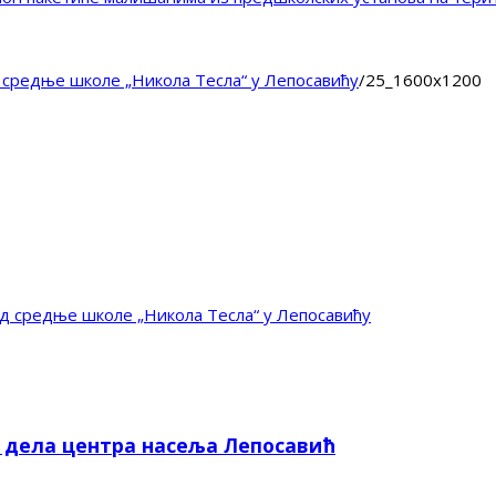
 средње школе „Никола Тесла“ у Лепосавићу
/
25_1600x1200
д средње школе „Никола Тесла“ у Лепосавићу
е дела центра насеља Лепосавић