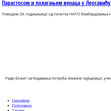
Парастосом и полагањем венаца у Леосавићу
Поводом 26. годишњице од почетка НАТО бомбардовања на 
Ради бољег сагледавања потреба локалне заједнице, учеш
Најновије
Популарно
Тагови