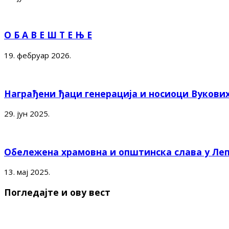
О Б А В Е Ш Т Е Њ Е
19. фебруар 2026.
Награђени ђаци генерација и носиоци Вукови
29. јун 2025.
Обележена храмовна и општинска слава у Ле
13. мај 2025.
Погледајте и ову вест