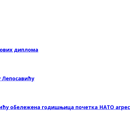
кових диплома
у Лепосавићу
вићу обележена годишњица почетка НАТО агрес