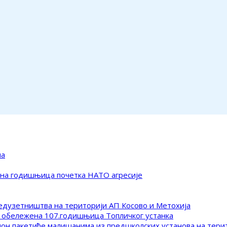
ма
ена годишњица почетка НАТО агресије
редузетништва на територији АП Косово и Метохија
 обележена 107.годишњица Топличког устанка
клон пакетиће малишанима из предшколских установа на тер