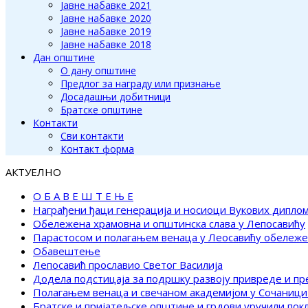
Јавне набавке 2021
Јавне набавке 2020
Јавне набавке 2019
Јавне набавке 2018
Дан општине
О дану општине
Предлог за награду или признање
Досадашњи добитници
Братске општине
Контакти
Сви контакти
Контакт форма
АКТУЕЛНО
О Б А В Е Ш Т Е Њ Е
Награђени ђаци генерација и носиоци Вукових дипло
Обележена храмовна и општинска слава у Лепосавићу
Парастосом и полагањем венаца у Леосавићу обележ
Обавештење
Лепосавић прославио Светог Василија
Додела подстицаја за подршку развоју привреде и п
Полагањем венаца и свечаном академијом у Сочаници
Братске и пријатељске општине и грдови уручили по