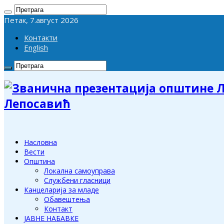
Петак, 7.август 2026
Контакти
English
Лепосавић
Насловна
Вести
Општина
Локална самоуправа
Службени гласници
Канцеларија за младе
Обавештења
Контакт
ЈАВНЕ НАБАВКЕ