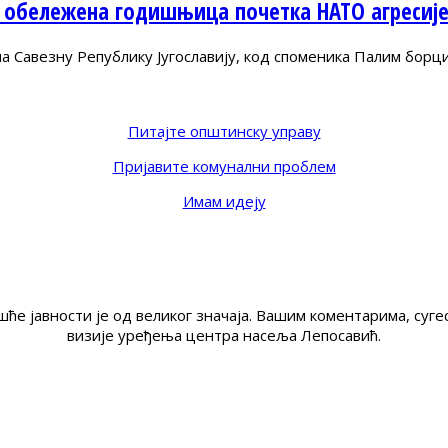
 обележена годишњица почетка НАТО агресиј
Савезну Републику Југославију, код споменика Палим борц
Питајте општинску управу
Пријавите комунални проблем
Имам идеју
ће јавности је од великог значаја. Вашим коментарима, су
визије уређења центра насеља Лепосавић.