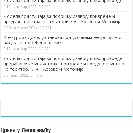
Додела подстицаја за подршку развоју пољопривреде
17. октобар 2022.
2,313
Додела подстицаја за подршку развоју привреде и
предузетништва на територији АП Косово и Метохија
20. фебруар 2024.
2,231
Конкурс за доделу станова под условима непрофитног
закупа на одређено време
17. октобар 2022.
2,223
Додела подстицаја за подршку развоју пољопривреде –
прерађивачке индустрије, привреде и предузетништва
на територији АП Косово и Метохија
3. март 2023.
1,872
Црква у Лепосавићу