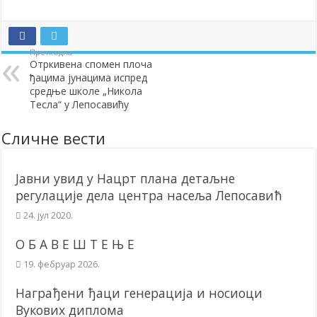
Додела подстицаја за подршку развоју привреде и предузетништв
Полагањем венаца и свечаном академијом у Сочаници обележена
Претходна
Отркивена спомен плоча
Братске и пријатељске општине и грдови уручили поклон пакети
ђацима јунацима испред
ОБАВЕШТЕЊЕ – Бесплатан СкиПас 2024
средње школе „Никола
Тесла“ у Лепосавићу
Сличне вести
Јавни увид у Нацрт плана детаљне
регулације дела центра насеља Лепосавић
24. јул 2020.
О Б А В Е Ш Т Е Њ Е
19. фебруар 2026.
Награђени ђаци генерација и носиоци
Вукових диплома