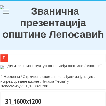
О Б А В Е Ш Т Е Њ Е
Награђени ђаци генерација и носиоци Вукових диплома
Насловна
/
Отркивена спомен плоча ђацима јунацима
испред средње школе „Никола Тесла“ у
Обележена храмовна и општинска слава у Лепосавићу
Лепосавићу
/
31_1600x1200
Парастосом и полагањем венаца у Леосавићу обележена годишњи
Обавештење
31_1600x1200
Лепосавић прославио Светог Василија