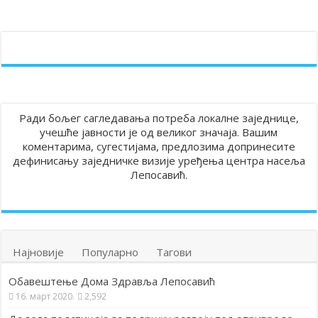
Ради бољег сагледавања потреба локалне заједнице,
учешће јавности је од великог значаја. Вашим
коментарима, сугестијама, предлозима допринесите
дефинисању заједничке визије уређења центра насеља
Лепосавић.
Најновије
Популарно
Тагови
Обавештење Дома Здравља Лепосавић
16. март 2020.
2,592