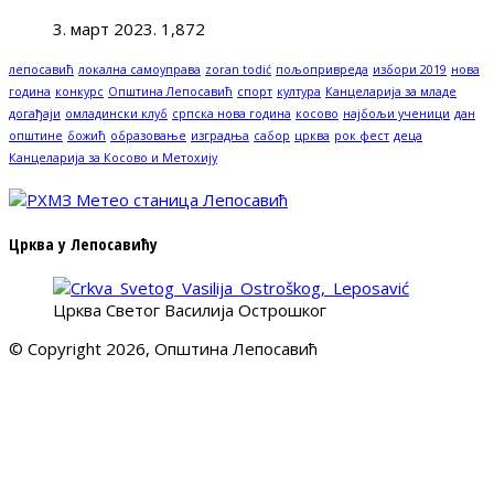
3. март 2023.
1,872
лепосавић
локална самоуправа
zoran todić
пољопривреда
избори 2019
нова
година
конкурс
Општина Лепосавић
спорт
култура
Канцеларија за младе
догађаји
омладински клуб
српска нова година
косово
најбољи ученици
дан
општине
божић
образовање
изградња
сабор
црква
рок фест
деца
Канцеларија за Косово и Метохију
Црква у Лепосавићу
Црква Светог Василија Острошког
© Copyright 2026, Општина Лепосавић