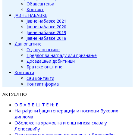
Обавештења
Контакт
ЈАВНЕ НАБАВКЕ
Јавне набавке 2021
Јавне набавке 2020
Јавне набавке 2019
Јавне набавке 2018
Дан општине
О дану општине
Предлог за награду или признање
Досадашњи добитници
Братске општине
Контакти
Сви контакти
Контакт форма
АКТУЕЛНО
О Б А В Е Ш Т Е Њ Е
Награђени ђаци генерација и носиоци Вукових
диплома
Обележена храмовна и општинска слава у
Лепосавићу
Парастосом и полагањем венаца у Леосавићу