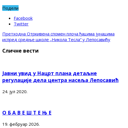
Подели
Facebook
Twitter
Претходна
Отркивена спомен плоча ђацима јунацима
испред средње школе „Никола Тесла“ у Лепосавићу
Сличне вести
Јавни увид у Нацрт плана детаљне
регулације дела центра насеља Лепосавић
24. јул 2020.
О Б А В Е Ш Т Е Њ Е
19. фебруар 2026.