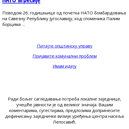
Поводом 26. годишњице од почетка НАТО бомбардовања
на Савезну Републику Југославију, код споменика Палим
борцима …
Питајте општинску управу
Пријавите комунални проблем
Имам идеју
Ради бољег сагледавања потреба локалне заједнице,
учешће јавности је од великог значаја. Вашим
коментарима, сугестијама, предлозима допринесите
дефинисању заједничке визије уређења центра насеља
Лепосавић.