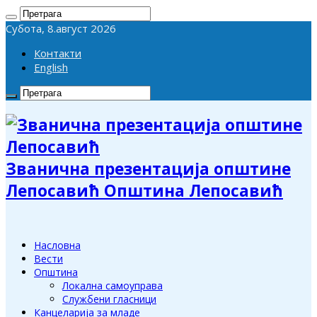
Субота, 8.август 2026
Контакти
English
Званична презентација општине
Лепосавић Општина Лепосавић
Насловна
Вести
Општина
Локална самоуправа
Службени гласници
Канцеларија за младе