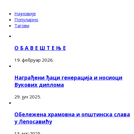
Најновије
Популарно
Тагови
О Б А В Е Ш Т Е Њ Е
19. фебруар 2026.
Награђени ђаци генерација и носиоци
Вукових диплома
29. јун 2025.
Обележена храмовна и општинска слава
у Лепосавићу
13. мај 2025.