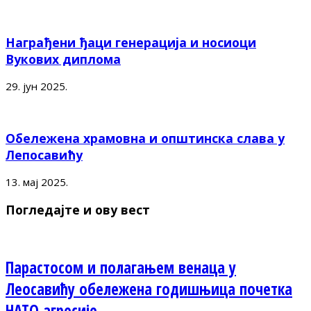
Награђени ђаци генерација и носиоци
Вукових диплома
29. јун 2025.
Обележена храмовна и општинска слава у
Лепосавићу
13. мај 2025.
Погледајте и ову вест
Парастосом и полагањем венаца у
Леосавићу обележена годишњица почетка
НАТО агресије