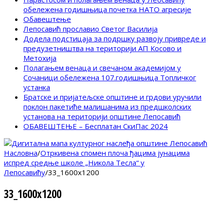
обележена годишњица почетка НАТО агресије
Обавештење
Лепосавић прославио Светог Василија
Додела подстицаја за подршку развоју привреде и
предузетништва на територији АП Косово и
Метохија
Полагањем венаца и свечаном академијом у
Сочаници обележена 107.годишњица Топличког
устанка
Братске и пријатељске општине и грдови уручили
поклон пакетиће малишанима из предшколских
установа на територији општине Лепосавић
ОБАВЕШТЕЊЕ – Бесплатан СкиПас 2024
Насловна
/
Отркивена спомен плоча ђацима јунацима
испред средње школе „Никола Тесла“ у
Лепосавићу
/
33_1600x1200
33_1600x1200