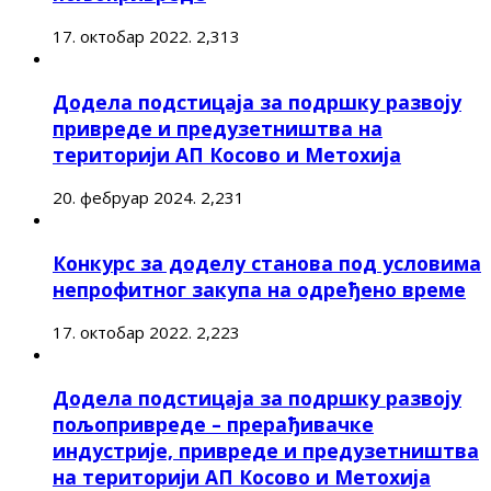
17. октобар 2022.
2,313
Додела подстицаја за подршку развоју
привреде и предузетништва на
територији АП Косово и Метохија
20. фебруар 2024.
2,231
Конкурс за доделу станова под условима
непрофитног закупа на одређено време
17. октобар 2022.
2,223
Додела подстицаја за подршку развоју
пољопривреде – прерађивачке
индустрије, привреде и предузетништва
на територији АП Косово и Метохија