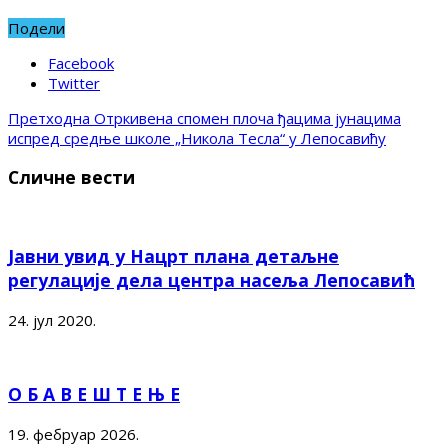
Подели
Facebook
Twitter
Претходна
Отркивена спомен плоча ђацима јунацима
испред средње школе „Никола Тесла“ у Лепосавићу
Сличне вести
Јавни увид у Нацрт плана детаљне
регулације дела центра насеља Лепосавић
24. јул 2020.
О Б А В Е Ш Т Е Њ Е
19. фебруар 2026.