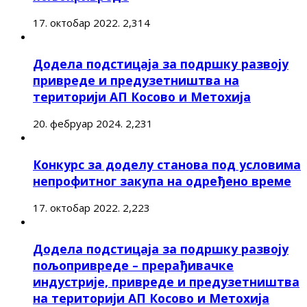
17. октобар 2022.
2,314
Додела подстицаја за подршку развоју
привреде и предузетништва на
територији АП Косово и Метохија
20. фебруар 2024.
2,231
Конкурс за доделу станова под условима
непрофитног закупа на одређено време
17. октобар 2022.
2,223
Додела подстицаја за подршку развоју
пољопривреде – прерађивачке
индустрије, привреде и предузетништва
на територији АП Косово и Метохија