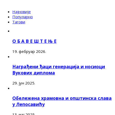
Најновије
Популарно
Тагови
О Б А В Е Ш Т Е Њ Е
19. фебруар 2026.
Награђени ђаци генерација и носиоци
Вукових диплома
29. јун 2025.
Обележена храмовна и општинска слава
у Лепосавићу
13. мај 2025.