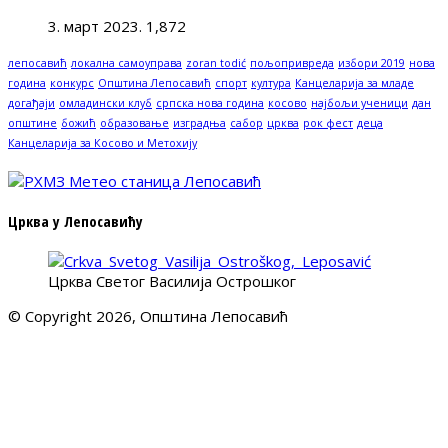
3. март 2023.
1,872
лепосавић
локална самоуправа
zoran todić
пољопривреда
избори 2019
нова
година
конкурс
Општина Лепосавић
спорт
култура
Канцеларија за младе
догађаји
омладински клуб
српска нова година
косово
најбољи ученици
дан
општине
божић
образовање
изградња
сабор
црква
рок фест
деца
Канцеларија за Косово и Метохију
Црква у Лепосавићу
Црква Светог Василија Острошког
© Copyright 2026, Општина Лепосавић