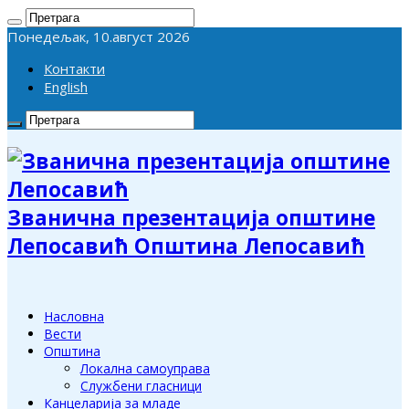
Понедељак, 10.август 2026
Контакти
English
Званична презентација општине
Лепосавић Општина Лепосавић
Насловна
Вести
Општина
Локална самоуправа
Службени гласници
Канцеларија за младе