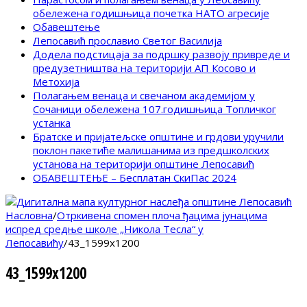
обележена годишњица почетка НАТО агресије
Обавештење
Лепосавић прославио Светог Василија
Додела подстицаја за подршку развоју привреде и
предузетништва на територији АП Косово и
Метохија
Полагањем венаца и свечаном академијом у
Сочаници обележена 107.годишњица Топличког
устанка
Братске и пријатељске општине и грдови уручили
поклон пакетиће малишанима из предшколских
установа на територији општине Лепосавић
ОБАВЕШТЕЊЕ – Бесплатан СкиПас 2024
Насловна
/
Отркивена спомен плоча ђацима јунацима
испред средње школе „Никола Тесла“ у
Лепосавићу
/
43_1599x1200
43_1599x1200