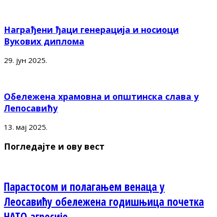
Награђени ђаци генерација и носиоци
Вукових диплома
29. јун 2025.
Обележена храмовна и општинска слава у
Лепосавићу
13. мај 2025.
Погледајте и ову вест
Парастосом и полагањем венаца у
Леосавићу обележена годишњица почетка
НАТО агресије