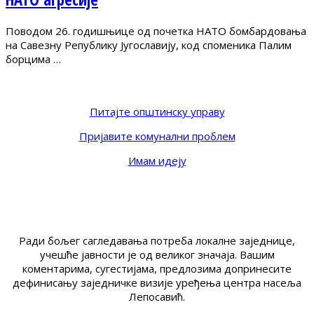
Поводом 26. годишњице од почетка НАТО бомбардовања
на Савезну Републику Југославију, код споменика Палим
борцима …
Питајте општинску управу
Пријавите комунални проблем
Имам идеју
Ради бољег сагледавања потреба локалне заједнице,
учешће јавности је од великог значаја. Вашим
коментарима, сугестијама, предлозима допринесите
дефинисању заједничке визије уређења центра насеља
Лепосавић.