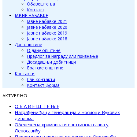
Обавештења
Контакт
ЈАВНЕ НАБАВКЕ
Јавне набавке 2021
Јавне набавке 2020
Јавне набавке 2019
Јавне набавке 2018
Дан општине
О дану општине
Предлог за награду или признање
Досадашњи добитници
Братске општине
Контакти
Сви контакти
Контакт форма
АКТУЕЛНО
О Б А В Е Ш Т Е Њ Е
Награђени ђаци генерација и носиоци Вукових
диплома
Обележена храмовна и општинска слава у
Лепосавићу
Парастосом и полагањем венаца у Леосавићу