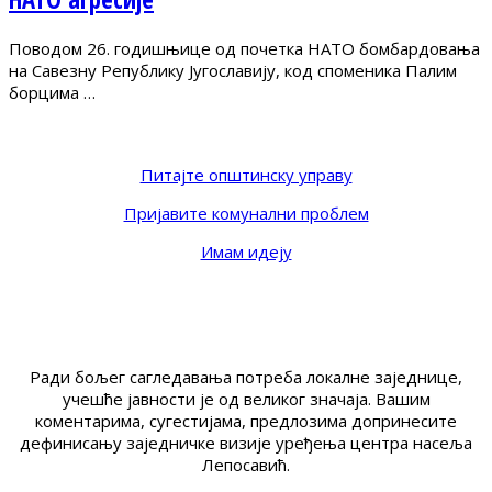
Поводом 26. годишњице од почетка НАТО бомбардовања
на Савезну Републику Југославију, код споменика Палим
борцима …
Питајте општинску управу
Пријавите комунални проблем
Имам идеју
Ради бољег сагледавања потреба локалне заједнице,
учешће јавности је од великог значаја. Вашим
коментарима, сугестијама, предлозима допринесите
дефинисању заједничке визије уређења центра насеља
Лепосавић.