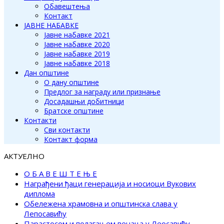
Обавештења
Контакт
ЈАВНЕ НАБАВКЕ
Јавне набавке 2021
Јавне набавке 2020
Јавне набавке 2019
Јавне набавке 2018
Дан општине
О дану општине
Предлог за награду или признање
Досадашњи добитници
Братске општине
Контакти
Сви контакти
Контакт форма
АКТУЕЛНО
О Б А В Е Ш Т Е Њ Е
Награђени ђаци генерација и носиоци Вукових
диплома
Обележена храмовна и општинска слава у
Лепосавићу
Парастосом и полагањем венаца у Леосавићу