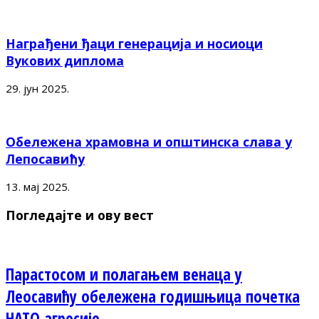
Награђени ђаци генерација и носиоци
Вукових диплома
29. јун 2025.
Обележена храмовна и општинска слава у
Лепосавићу
13. мај 2025.
Погледајте и ову вест
Парастосом и полагањем венаца у
Леосавићу обележена годишњица почетка
НАТО агресије