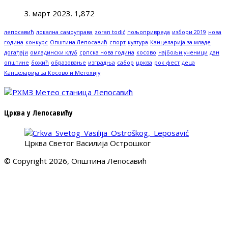
3. март 2023.
1,872
лепосавић
локална самоуправа
zoran todić
пољопривреда
избори 2019
нова
година
конкурс
Општина Лепосавић
спорт
култура
Канцеларија за младе
догађаји
омладински клуб
српска нова година
косово
најбољи ученици
дан
општине
божић
образовање
изградња
сабор
црква
рок фест
деца
Канцеларија за Косово и Метохију
Црква у Лепосавићу
Црква Светог Василија Острошког
© Copyright 2026, Општина Лепосавић