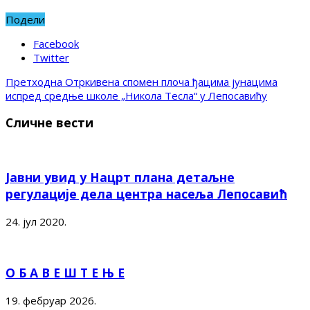
Подели
Facebook
Twitter
Претходна
Отркивена спомен плоча ђацима јунацима
испред средње школе „Никола Тесла“ у Лепосавићу
Сличне вести
Јавни увид у Нацрт плана детаљне
регулације дела центра насеља Лепосавић
24. јул 2020.
О Б А В Е Ш Т Е Њ Е
19. фебруар 2026.