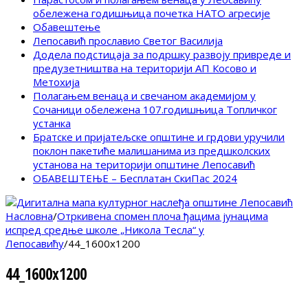
обележена годишњица почетка НАТО агресије
Обавештење
Лепосавић прославио Светог Василија
Додела подстицаја за подршку развоју привреде и
предузетништва на територији АП Косово и
Метохија
Полагањем венаца и свечаном академијом у
Сочаници обележена 107.годишњица Топличког
устанка
Братске и пријатељске општине и грдови уручили
поклон пакетиће малишанима из предшколских
установа на територији општине Лепосавић
ОБАВЕШТЕЊЕ – Бесплатан СкиПас 2024
Насловна
/
Отркивена спомен плоча ђацима јунацима
испред средње школе „Никола Тесла“ у
Лепосавићу
/
44_1600x1200
44_1600x1200