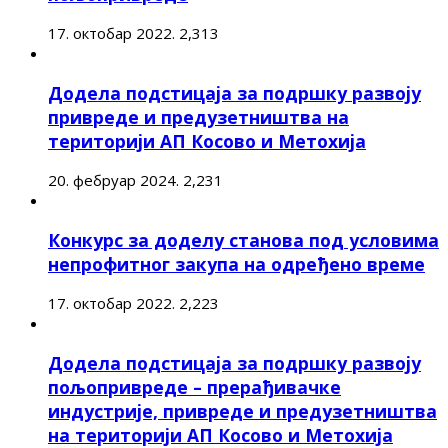
17. октобар 2022.
2,313
Додела подстицаја за подршку развоју
привреде и предузетништва на
територији АП Косово и Метохија
20. фебруар 2024.
2,231
Конкурс за доделу станова под условима
непрофитног закупа на одређено време
17. октобар 2022.
2,223
Додела подстицаја за подршку развоју
пољопривреде – прерађивачке
индустрије, привреде и предузетништва
на територији АП Косово и Метохија