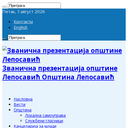
Петак, 7.август 2026
Контакти
English
Званична презентација општине
Лепосавић Општина Лепосавић
Насловна
Вести
Општина
Локална самоуправа
Службени гласници
Канцеларија за младе