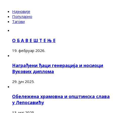
Најновије
Популарно
Тагови
О Б А В Е Ш Т Е Њ Е
19. фебруар 2026.
Награђени ђаци генерација и носиоци
Вукових диплома
29. јун 2025.
Обележена храмовна и општинска слава
у Лепосавићу
13. мај 2025.