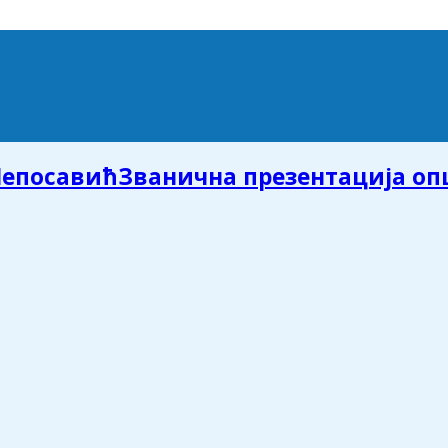
Званична презентација о