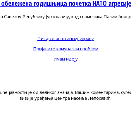
 обележена годишњица почетка НАТО агресиј
Савезну Републику Југославију, код споменика Палим борц
Питајте општинску управу
Пријавите комунални проблем
Имам идеју
ће јавности је од великог значаја. Вашим коментарима, су
визије уређења центра насеља Лепосавић.