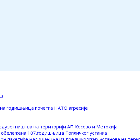
ма
ена годишњица почетка НАТО агресије
редузетништва на територији АП Косово и Метохија
 обележена 107.годишњица Топличког устанка
клон пакетиће малишанима из предшколских установа на тер