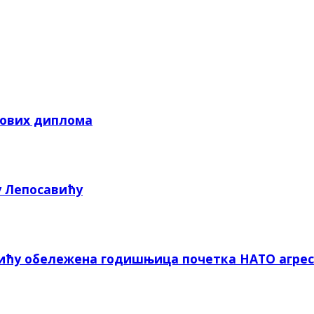
кових диплома
у Лепосавићу
вићу обележена годишњица почетка НАТО агрес