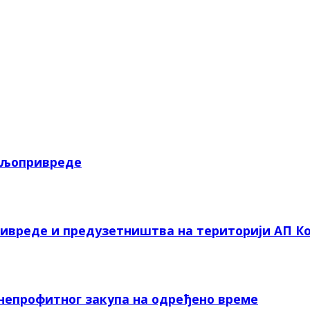
пољопривреде
ривреде и предузетништва на територији АП Ко
 непрофитног закупа на одређено време