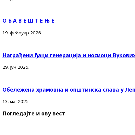
О Б А В Е Ш Т Е Њ Е
19. фебруар 2026.
Награђени ђаци генерација и носиоци Вукови
29. јун 2025.
Обележена храмовна и општинска слава у Ле
13. мај 2025.
Погледајте и ову вест