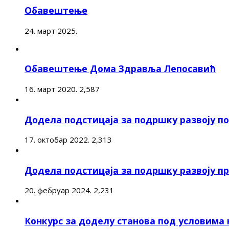
Обавештење
24. март 2025.
Обавештење Дома Здравља Лепосавић
16. март 2020.
2,587
Додела подстицаја за подршку развоју 
17. октобар 2022.
2,313
Додела подстицаја за подршку развоју п
20. фебруар 2024.
2,231
Конкурс за доделу станова под условима