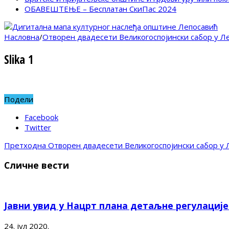
ОБАВЕШТЕЊЕ – Бесплатан СкиПас 2024
Насловна
/
Отворен двадесети Великогоспојински сабор у Л
Slika 1
Подели
Facebook
Twitter
Претходна
Отворен двадесети Великогоспојински сабор у 
Сличне вести
Јавни увид у Нацрт плана детаљне регулациј
24. јул 2020.