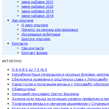
Јавне набавке 2021
Јавне набавке 2020
Јавне набавке 2019
Јавне набавке 2018
Дан општине
О дану општине
Предлог за награду или признање
Досадашњи добитници
Братске општине
Контакти
Сви контакти
Контакт форма
АКТУЕЛНО
О Б А В Е Ш Т Е Њ Е
Награђени ђаци генерација и носиоци Вукових дипло
Обележена храмовна и општинска слава у Лепосавићу
Парастосом и полагањем венаца у Леосавићу обележ
Обавештење
Лепосавић прославио Светог Василија
Додела подстицаја за подршку развоју привреде и п
Полагањем венаца и свечаном академијом у Сочаници
Братске и пријатељске општине и грдови уручили по