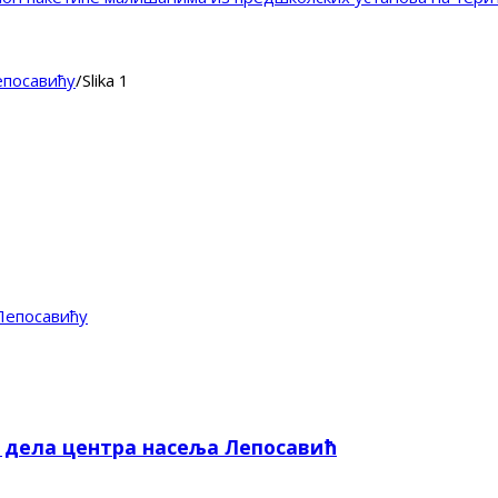
епосавићу
/
Slika 1
Лепосавићу
е дела центра насеља Лепосавић