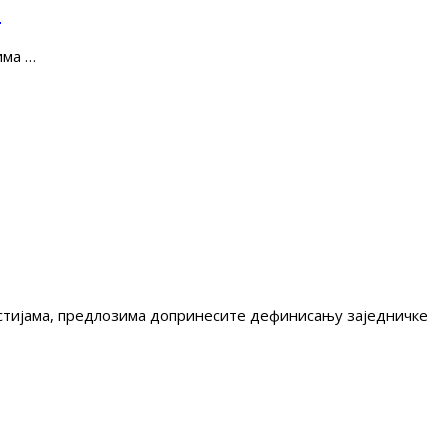
е
има …
гестијама, предлозима допринесите дефинисању заједничке