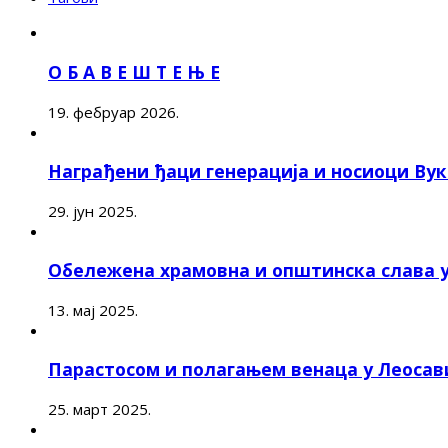
О Б А В Е Ш Т Е Њ Е
19. фебруар 2026.
Награђени ђаци генерација и носиоци Ву
29. јун 2025.
Обележена храмовна и општинска слава 
13. мај 2025.
Парастосом и полагањем венаца у Леоса
25. март 2025.