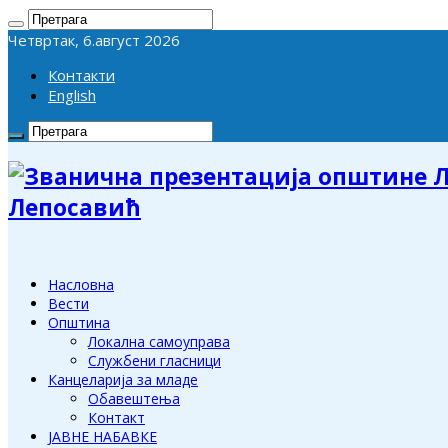
Четвртак, 6.август 2026
Контакти
English
Лепосавић
Насловна
Вести
Општина
Локална самоуправа
Службени гласници
Канцеларија за младе
Обавештења
Контакт
ЈАВНЕ НАБАВКЕ