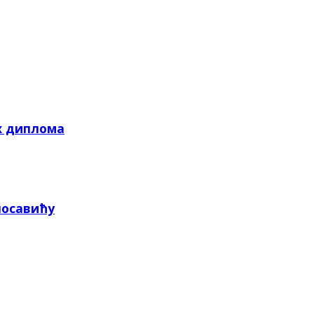
х диплома
посавићу