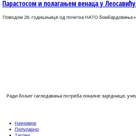
Парастосом и полагањем венаца у Леосавићу
Поводом 26. годишњице од почетка НАТО бомбардовања на 
Ради бољег сагледавања потреба локалне заједнице, учеш
Најновије
Популарно
Тагови