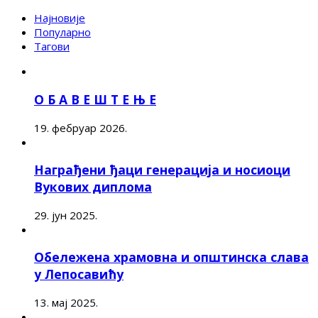
Најновије
Популарно
Тагови
О Б А В Е Ш Т Е Њ Е
19. фебруар 2026.
Награђени ђаци генерација и носиоци
Вукових диплома
29. јун 2025.
Обележена храмовна и општинска слава
у Лепосавићу
13. мај 2025.