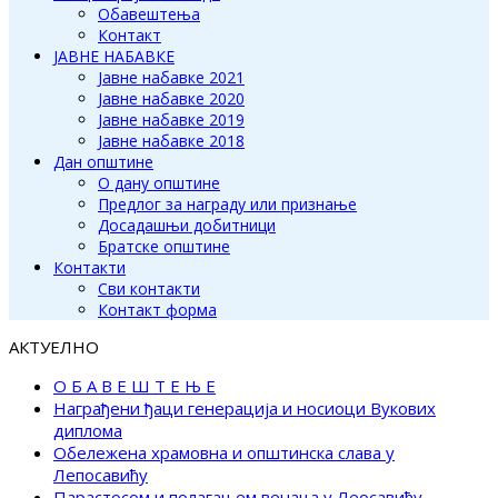
Обавештења
Контакт
ЈАВНЕ НАБАВКЕ
Јавне набавке 2021
Јавне набавке 2020
Јавне набавке 2019
Јавне набавке 2018
Дан општине
О дану општине
Предлог за награду или признање
Досадашњи добитници
Братске општине
Контакти
Сви контакти
Контакт форма
АКТУЕЛНО
О Б А В Е Ш Т Е Њ Е
Награђени ђаци генерација и носиоци Вукових
диплома
Обележена храмовна и општинска слава у
Лепосавићу
Парастосом и полагањем венаца у Леосавићу