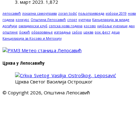
3. март 2023.
1,872
лепосавић
локална самоуправа
zoran todić
пољопривреда
избори 2019
нова
година
конкурс
Општина Лепосавић
спорт
култура
Канцеларија за младе
догађаји
омладински клуб
српска нова година
косово
најбољи ученици
дан
општине
божић
образовање
изградња
сабор
црква
рок фест
деца
Канцеларија за Косово и Метохију
Црква у Лепосавићу
Црква Светог Василија Острошког
© Copyright 2026, Општина Лепосавић