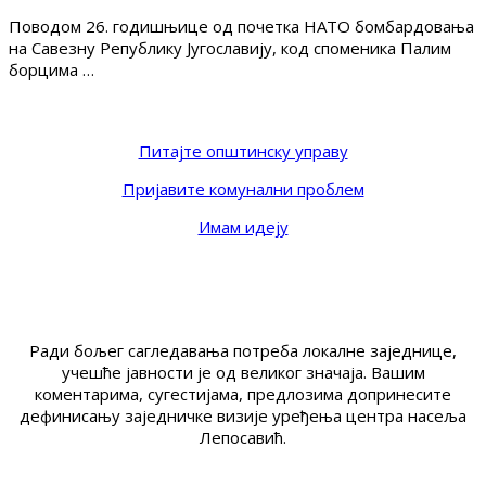
Поводом 26. годишњице од почетка НАТО бомбардовања
на Савезну Републику Југославију, код споменика Палим
борцима …
Питајте општинску управу
Пријавите комунални проблем
Имам идеју
Ради бољег сагледавања потреба локалне заједнице,
учешће јавности је од великог значаја. Вашим
коментарима, сугестијама, предлозима допринесите
дефинисању заједничке визије уређења центра насеља
Лепосавић.