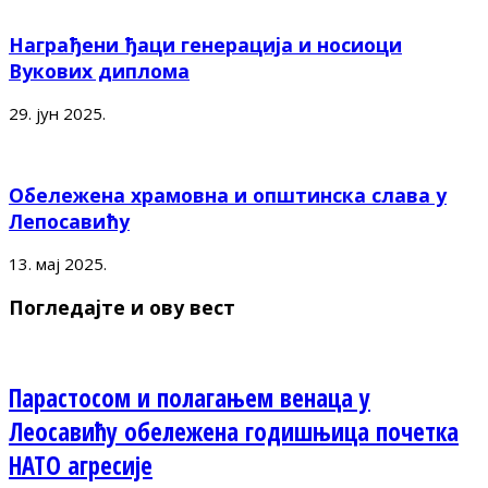
Награђени ђаци генерација и носиоци
Вукових диплома
29. јун 2025.
Обележена храмовна и општинска слава у
Лепосавићу
13. мај 2025.
Погледајте и ову вест
Парастосом и полагањем венаца у
Леосавићу обележена годишњица почетка
НАТО агресије