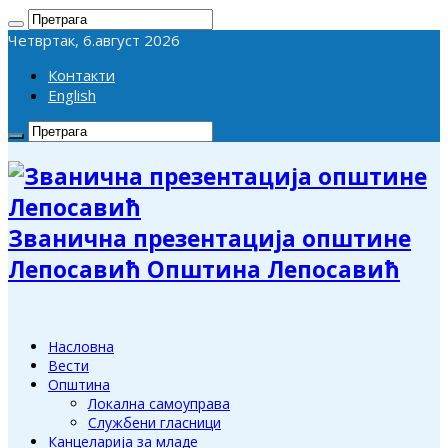
Четвртак, 6.август 2026
Контакти
English
Званична презентација општине
Лепосавић Општина Лепосавић
Насловна
Вести
Општина
Локална самоуправа
Службени гласници
Канцеларија за младе