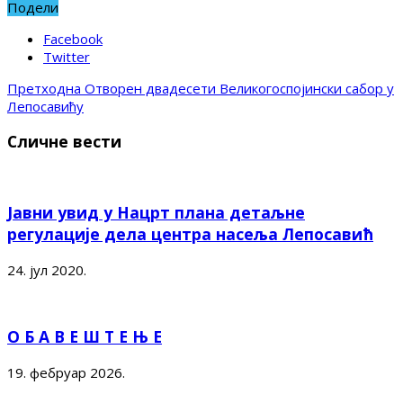
Подели
Facebook
Twitter
Претходна
Отворен двадесети Великогоспојински сабор у
Лепосавићу
Сличне вести
Јавни увид у Нацрт плана детаљне
регулације дела центра насеља Лепосавић
24. јул 2020.
О Б А В Е Ш Т Е Њ Е
19. фебруар 2026.