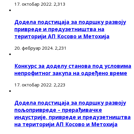
17. октобар 2022.
2,313
Додела подстицаја за подршку развоју
привреде и предузетништва на
територији АП Косово и Метохија
20. фебруар 2024.
2,231
Конкурс за доделу станова под условима
непрофитног закупа на одређено време
17. октобар 2022.
2,223
Додела подстицаја за подршку развоју
пољопривреде – прерађивачке
индустрије, привреде и предузетништва
на територији АП Косово и Метохија