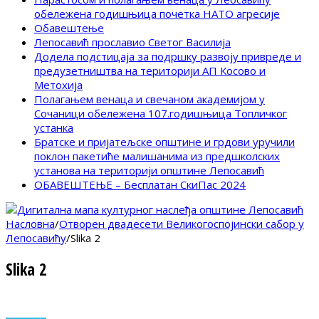
обележена годишњица почетка НАТО агресије
Обавештење
Лепосавић прославио Светог Василија
Додела подстицаја за подршку развоју привреде и
предузетништва на територији АП Косово и
Метохија
Полагањем венаца и свечаном академијом у
Сочаници обележена 107.годишњица Топличког
устанка
Братске и пријатељске општине и грдови уручили
поклон пакетиће малишанима из предшколских
установа на територији општине Лепосавић
ОБАВЕШТЕЊЕ – Бесплатан СкиПас 2024
Насловна
/
Отворен двадесети Великогоспојински сабор у
Лепосавићу
/
Slika 2
Slika 2