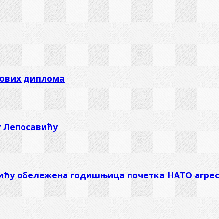
кових диплома
у Лепосавићу
вићу обележена годишњица почетка НАТО агрес