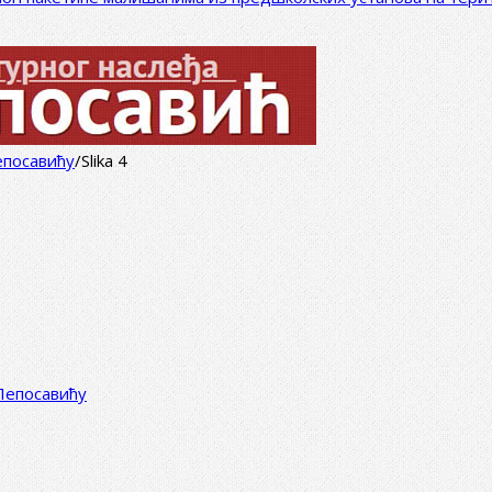
епосавићу
/
Slika 4
Лепосавићу