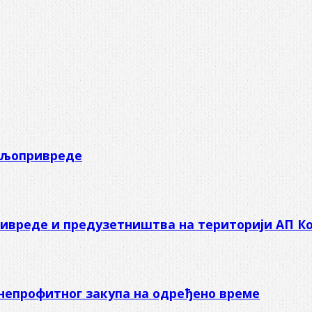
пољопривреде
ривреде и предузетништва на територији АП Ко
 непрофитног закупа на одређено време