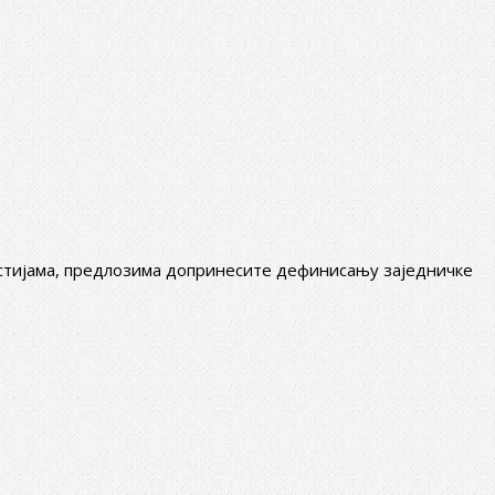
гестијама, предлозима допринесите дефинисању заједничке