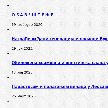
О Б А В Е Ш Т Е Њ Е
19. фебруар 2026.
Награђени ђаци генерација и носиоци Ву
29. јун 2025.
Обележена храмовна и општинска слава 
13. мај 2025.
Парастосом и полагањем венаца у Леоса
25. март 2025.