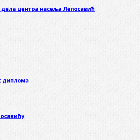
е дела центра насеља Лепосавић
х диплома
посавићу