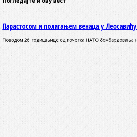
Погледајте и ову вест
Парастосом и полагањем венаца у Леосавићу
Поводом 26. годишњице од почетка НАТО бомбардовања на 