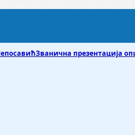
Званична презентација о