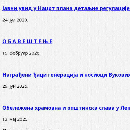
Јавни увид у Нацрт плана детаљне регулациј
24. јул 2020.
О Б А В Е Ш Т Е Њ Е
19. фебруар 2026.
Награђени ђаци генерација и носиоци Вукови
29. јун 2025.
Обележена храмовна и општинска слава у Ле
13. мај 2025.