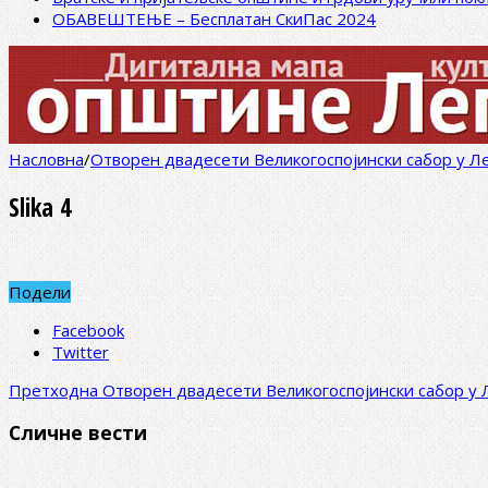
ОБАВЕШТЕЊЕ – Бесплатан СкиПас 2024
Насловна
/
Отворен двадесети Великогоспојински сабор у Л
Slika 4
Подели
Facebook
Twitter
Претходна
Отворен двадесети Великогоспојински сабор у 
Сличне вести