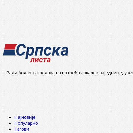
Ради бољег сагледавања потреба локалне заједнице, учеш
Најновије
Популарно
Тагови