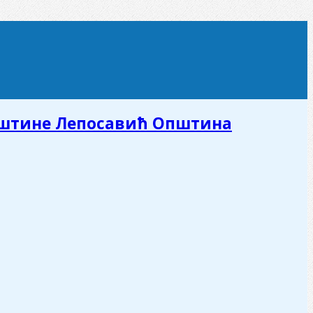
пштине Лепосавић Општина