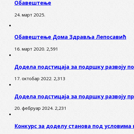
Обавештење
24. март 2025.
Обавештење Дома Здравља Лепосавић
16. март 2020.
2,591
Додела подстицаја за подршку развоју 
17. октобар 2022.
2,313
Додела подстицаја за подршку развоју п
20. фебруар 2024.
2,231
Конкурс за доделу станова под условима