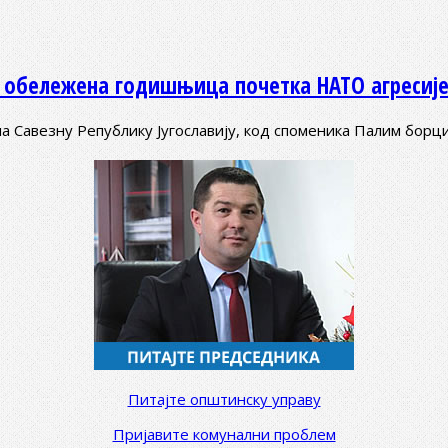
 обележена годишњица почетка НАТО агресиј
Савезну Републику Југославију, код споменика Палим борц
Питајте општинску управу
Пријавите комунални проблем