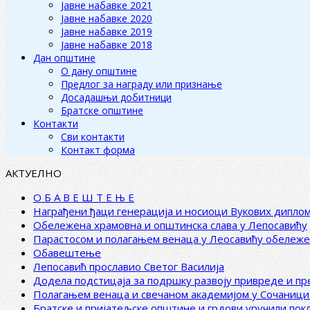
Јавне набавке 2021
Јавне набавке 2020
Јавне набавке 2019
Јавне набавке 2018
Дан општине
О дану општине
Предлог за награду или признање
Досадашњи добитници
Братске општине
Контакти
Сви контакти
Контакт форма
АКТУЕЛНО
О Б А В Е Ш Т Е Њ Е
Награђени ђаци генерација и носиоци Вукових дипло
Обележена храмовна и општинска слава у Лепосавићу
Парастосом и полагањем венаца у Леосавићу обележ
Обавештење
Лепосавић прославио Светог Василија
Додела подстицаја за подршку развоју привреде и п
Полагањем венаца и свечаном академијом у Сочаници
Братске и пријатељске општине и грдови уручили по