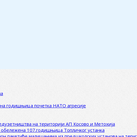
ма
ена годишњица почетка НАТО агресије
редузетништва на територији АП Косово и Метохија
 обележена 107.годишњица Топличког устанка
клон пакетиће малишанима из предшколских установа на тер