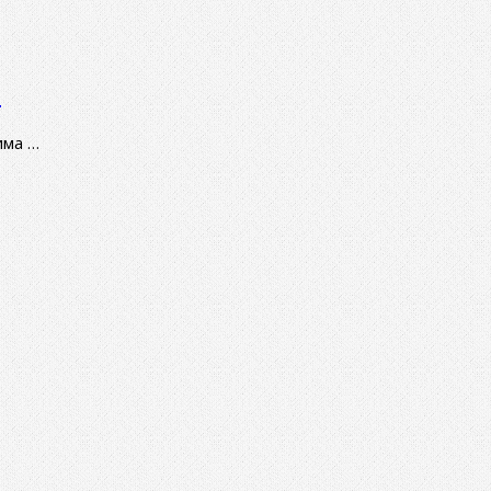
е
има …