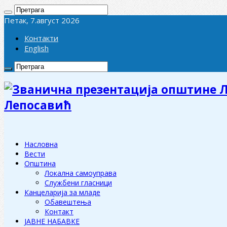
Петак, 7.август 2026
Контакти
English
Лепосавић
Насловна
Вести
Општина
Локална самоуправа
Службени гласници
Канцеларија за младе
Обавештења
Контакт
ЈАВНЕ НАБАВКЕ