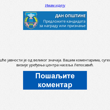
Имам идеју
ће јавности је од великог значаја. Вашим коментарима, су
визије уређења центра насеља Лепосавић.