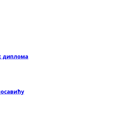
х диплома
посавићу