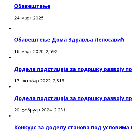
Обавештење
24. март 2025.
Обавештење Дома Здравља Лепосавић
16. март 2020.
2,592
Додела подстицаја за подршку развоју 
17. октобар 2022.
2,313
Додела подстицаја за подршку развоју п
20. фебруар 2024.
2,231
Конкурс за доделу станова под условима