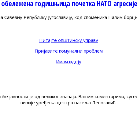
 обележена годишњица почетка НАТО агресиј
Савезну Републику Југославију, код споменика Палим борц
Питајте општинску управу
Пријавите комунални проблем
Имам идеју
ће јавности је од великог значаја. Вашим коментарима, су
визије уређења центра насеља Лепосавић.