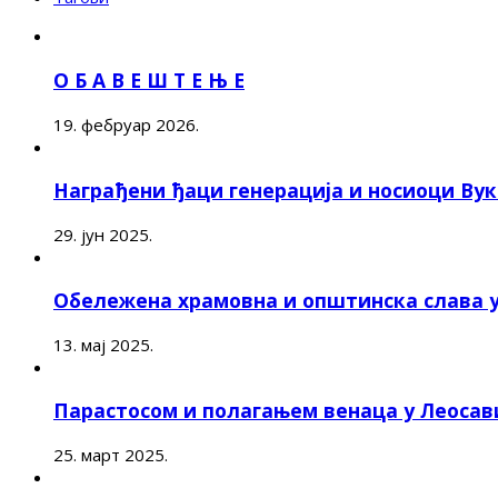
О Б А В Е Ш Т Е Њ Е
19. фебруар 2026.
Награђени ђаци генерација и носиоци Ву
29. јун 2025.
Обележена храмовна и општинска слава 
13. мај 2025.
Парастосом и полагањем венаца у Леоса
25. март 2025.