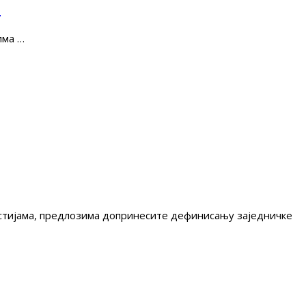
е
има …
гестијама, предлозима допринесите дефинисању заједничке