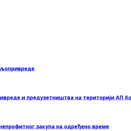
пољопривреде
ривреде и предузетништва на територији АП Ко
 непрофитног закупа на одређено време