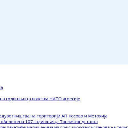
ма
ена годишњица почетка НАТО агресије
редузетништва на територији АП Косово и Метохија
 обележена 107.годишњица Топличког устанка
клон пакетиће малишанима из предшколских установа на тер