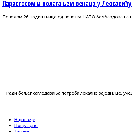
Парастосом и полагањем венаца у Леосавићу
Поводом 26. годишњице од почетка НАТО бомбардовања на 
Ради бољег сагледавања потреба локалне заједнице, учеш
Најновије
Популарно
Тагови