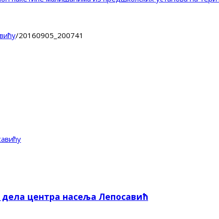
вићу
/
20160905_200741
савићу
е дела центра насеља Лепосавић