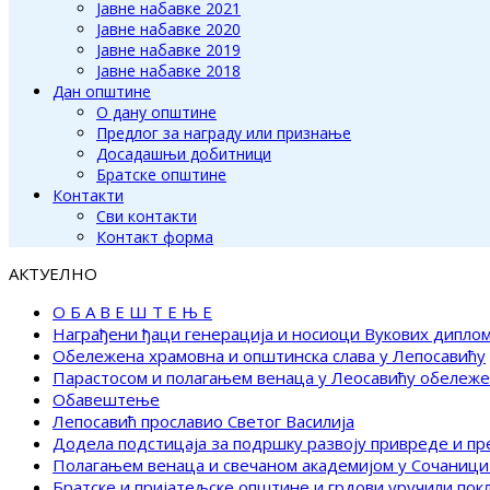
Јавне набавке 2021
Јавне набавке 2020
Јавне набавке 2019
Јавне набавке 2018
Дан општине
О дану општине
Предлог за награду или признање
Досадашњи добитници
Братске општине
Контакти
Сви контакти
Контакт форма
АКТУЕЛНО
О Б А В Е Ш Т Е Њ Е
Награђени ђаци генерација и носиоци Вукових дипло
Обележена храмовна и општинска слава у Лепосавићу
Парастосом и полагањем венаца у Леосавићу обележ
Обавештење
Лепосавић прославио Светог Василија
Додела подстицаја за подршку развоју привреде и п
Полагањем венаца и свечаном академијом у Сочаници
Братске и пријатељске општине и грдови уручили по