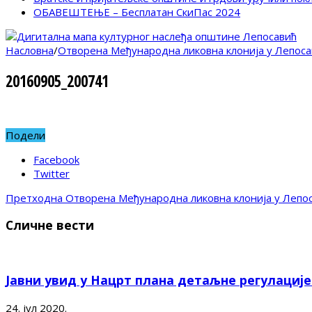
ОБАВЕШТЕЊЕ – Бесплатан СкиПас 2024
Насловна
/
Отворена Међународна ликовна клонија у Лепоса
20160905_200741
Подели
Facebook
Twitter
Претходна
Отворена Међународна ликовна клонија у Лепо
Сличне вести
Јавни увид у Нацрт плана детаљне регулациј
24. јул 2020.