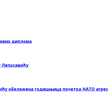
кових диплома
у Лепосавићу
вићу обележена годишњица почетка НАТО агрес