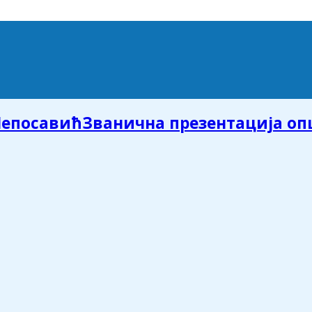
Званична презентација о