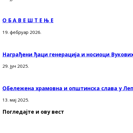
О Б А В Е Ш Т Е Њ Е
19. фебруар 2026.
Награђени ђаци генерација и носиоци Вукови
29. јун 2025.
Обележена храмовна и општинска слава у Ле
13. мај 2025.
Погледајте и ову вест