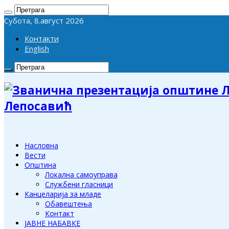
Субота, 8.август 2026
Контакти
English
Лепосавић
Насловна
Вести
Општина
Локална самоуправа
Службени гласници
Канцеларија за младе
Обавештења
Контакт
ЈАВНЕ НАБАВКЕ