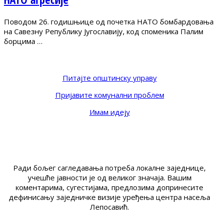
Поводом 26. годишњице од почетка НАТО бомбардовања
на Савезну Републику Југославију, код споменика Палим
борцима …
Питајте општинску управу
Пријавите комунални проблем
Имам идеју
Ради бољег сагледавања потреба локалне заједнице,
учешће јавности је од великог значаја. Вашим
коментарима, сугестијама, предлозима допринесите
дефинисању заједничке визије уређења центра насеља
Лепосавић.