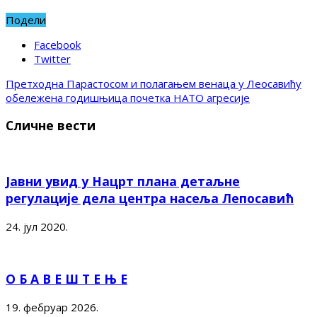
Подели
Facebook
Twitter
Претходна
Парастосом и полагањем венаца у Леосавићу
обележена годишњица почетка НАТО агресије
Сличне вести
Јавни увид у Нацрт плана детаљне
регулације дела центра насеља Лепосавић
24. јул 2020.
О Б А В Е Ш Т Е Њ Е
19. фебруар 2026.