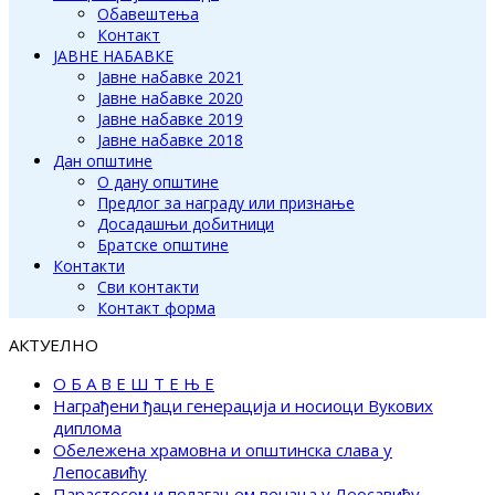
Обавештења
Контакт
ЈАВНЕ НАБАВКЕ
Јавне набавке 2021
Јавне набавке 2020
Јавне набавке 2019
Јавне набавке 2018
Дан општине
О дану општине
Предлог за награду или признање
Досадашњи добитници
Братске општине
Контакти
Сви контакти
Контакт форма
АКТУЕЛНО
О Б А В Е Ш Т Е Њ Е
Награђени ђаци генерација и носиоци Вукових
диплома
Обележена храмовна и општинска слава у
Лепосавићу
Парастосом и полагањем венаца у Леосавићу