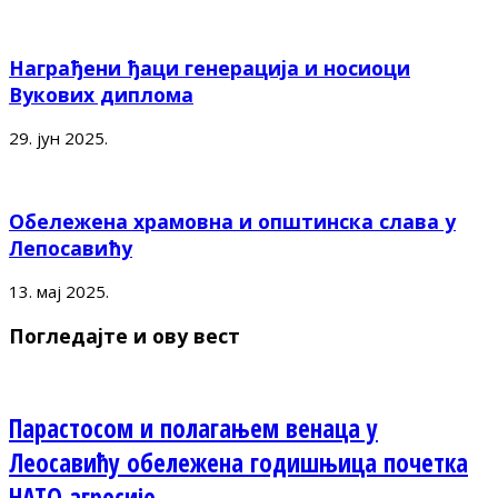
Награђени ђаци генерација и носиоци
Вукових диплома
29. јун 2025.
Обележена храмовна и општинска слава у
Лепосавићу
13. мај 2025.
Погледајте и ову вест
Парастосом и полагањем венаца у
Леосавићу обележена годишњица почетка
НАТО агресије