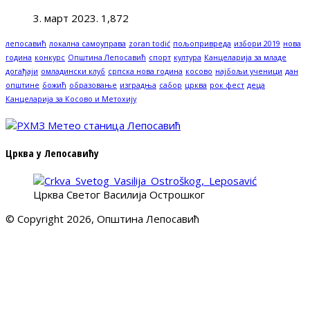
3. март 2023.
1,872
лепосавић
локална самоуправа
zoran todić
пољопривреда
избори 2019
нова
година
конкурс
Општина Лепосавић
спорт
култура
Канцеларија за младе
догађаји
омладински клуб
српска нова година
косово
најбољи ученици
дан
општине
божић
образовање
изградња
сабор
црква
рок фест
деца
Канцеларија за Косово и Метохију
Црква у Лепосавићу
Црква Светог Василија Острошког
© Copyright 2026, Општина Лепосавић