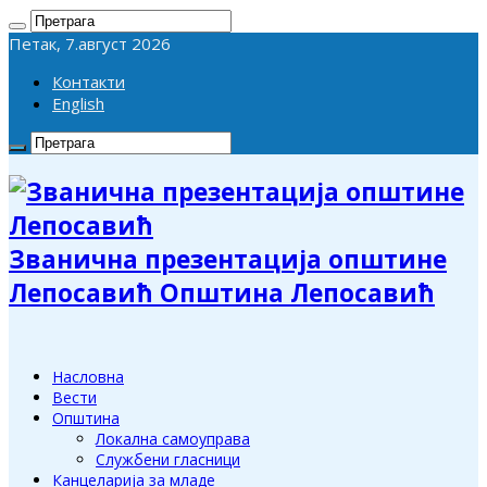
Петак, 7.август 2026
Контакти
English
Званична презентација општине
Лепосавић Општина Лепосавић
Насловна
Вести
Општина
Локална самоуправа
Службени гласници
Канцеларија за младе