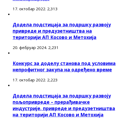
17. октобар 2022.
2,313
Додела подстицаја за подршку развоју
привреде и предузетништва на
територији АП Косово и Метохија
20. фебруар 2024.
2,231
Конкурс за доделу станова под условима
непрофитног закупа на одређено време
17. октобар 2022.
2,223
Додела подстицаја за подршку развоју
пољопривреде – прерађивачке
индустрије, привреде и предузетништва
на територији АП Косово и Метохија