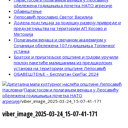
обележена годишњица почетка НАТО агресије
Обавештење
Лепосавић прославио Светог Василија
Додела подстицаја за подршку развоју привреде и
предузетништва на територији АП Косово и
Метохија
Полагањем венаца и свечаном академијом у
Сочаници обележена 107.годишњица Топличког
устанка
Братске и пријатељске општине и грдови уручили
поклон пакетиће малишанима из предшколских
установа на територији општине Лепосавић
ОБАВЕШТЕЊЕ – Бесплатан СкиПас 2024
Насловна
/
Парастосом и полагањем венаца у Леосавићу
обележена годишњица почетка НАТО
агресије
/
viber_image_2025-03-24_15-07-41-171
viber_image_2025-03-24_15-07-41-171