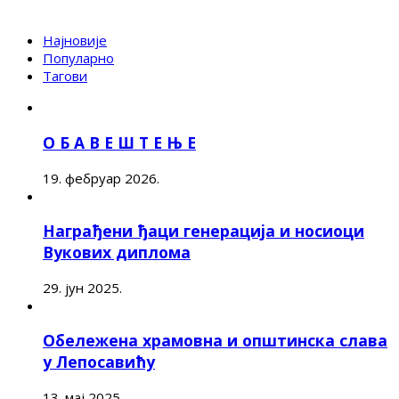
Најновије
Популарно
Тагови
О Б А В Е Ш Т Е Њ Е
19. фебруар 2026.
Награђени ђаци генерација и носиоци
Вукових диплома
29. јун 2025.
Обележена храмовна и општинска слава
у Лепосавићу
13. мај 2025.