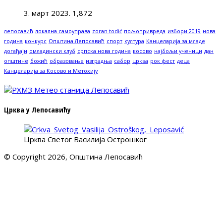
3. март 2023.
1,872
лепосавић
локална самоуправа
zoran todić
пољопривреда
избори 2019
нова
година
конкурс
Општина Лепосавић
спорт
култура
Канцеларија за младе
догађаји
омладински клуб
српска нова година
косово
најбољи ученици
дан
општине
божић
образовање
изградња
сабор
црква
рок фест
деца
Канцеларија за Косово и Метохију
Црква у Лепосавићу
Црква Светог Василија Острошког
© Copyright 2026, Општина Лепосавић