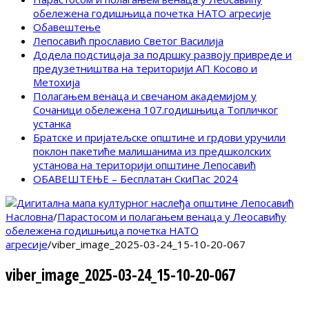
обележена годишњица почетка НАТО агресије
Обавештење
Лепосавић прославио Светог Василија
Додела подстицаја за подршку развоју привреде и
предузетништва на територији АП Косово и
Метохија
Полагањем венаца и свечаном академијом у
Сочаници обележена 107.годишњица Топличког
устанка
Братске и пријатељске општине и грдови уручили
поклон пакетиће малишанима из предшколских
установа на територији општине Лепосавић
ОБАВЕШТЕЊЕ – Бесплатан СкиПас 2024
Насловна
/
Парастосом и полагањем венаца у Леосавићу
обележена годишњица почетка НАТО
агресије
/
viber_image_2025-03-24_15-10-20-067
viber_image_2025-03-24_15-10-20-067