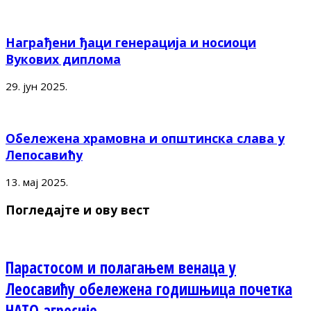
Награђени ђаци генерација и носиоци
Вукових диплома
29. јун 2025.
Обележена храмовна и општинска слава у
Лепосавићу
13. мај 2025.
Погледајте и ову вест
Парастосом и полагањем венаца у
Леосавићу обележена годишњица почетка
НАТО агресије