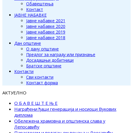
Обавештења
Контакт
ЈАВНЕ НАБАВКЕ
Јавне набавке 2021
Јавне набавке 2020
Јавне набавке 2019
Јавне набавке 2018
Дан општине
О дану општине
Предлог за награду или признање
Досадашњи добитници
Братске општине
Контакти
Сви контакти
Контакт форма
АКТУЕЛНО
О Б А В Е Ш Т Е Њ Е
Награђени ђаци генерација и носиоци Вукових
диплома
Обележена храмовна и општинска слава у
Лепосавићу
Парастосом и полагањем венаца у Леосавићу