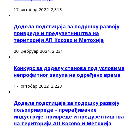
17. октобар 2022.
2,313
Додела подстицаја за подршку развоју
привреде и предузетништва на
територији АП Косово и Метохија
20. фебруар 2024.
2,231
Конкурс за доделу станова под условима
непрофитног закупа на одређено време
17. октобар 2022.
2,223
Додела подстицаја за подршку развоју
пољопривреде – прерађивачке
индустрије, привреде и предузетништва
на територији АП Косово и Метохија