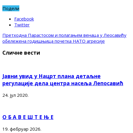
Подели
Facebook
Twitter
Претходна
Парастосом и полагањем венаца у Леосавићу
обележена годишњица почетка НАТО агресије
Сличне вести
Јавни увид у Нацрт плана детаљне
регулације дела центра насеља Лепосавић
24. јул 2020.
О Б А В Е Ш Т Е Њ Е
19. фебруар 2026.