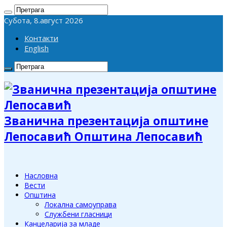
Субота, 8.август 2026
Контакти
English
Званична презентација општине
Лепосавић Општина Лепосавић
Насловна
Вести
Општина
Локална самоуправа
Службени гласници
Канцеларија за младе