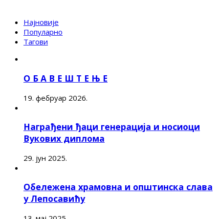
Најновије
Популарно
Тагови
О Б А В Е Ш Т Е Њ Е
19. фебруар 2026.
Награђени ђаци генерација и носиоци
Вукових диплома
29. јун 2025.
Обележена храмовна и општинска слава
у Лепосавићу
13. мај 2025.