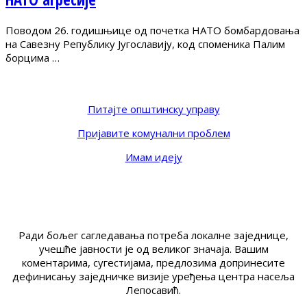
Поводом 26. годишњице од почетка НАТО бомбардовања
на Савезну Републику Југославију, код споменика Палим
борцима …
Питајте општинску управу
Пријавите комунални проблем
Имам идеју
Ради бољег сагледавања потреба локалне заједнице,
учешће јавности је од великог значаја. Вашим
коментарима, сугестијама, предлозима допринесите
дефинисању заједничке визије уређења центра насеља
Лепосавић.