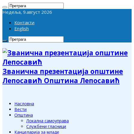
Недеља, 9.август 2026
Контакти
English
Званична презентација општине
Лепосавић Општина Лепосавић
Насловна
Вести
Општина
Локална самоуправа
Службени гласници
Канцеларија за младе