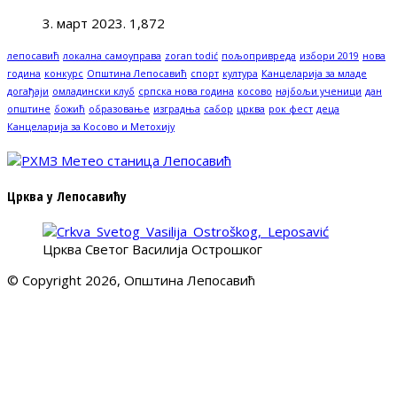
3. март 2023.
1,872
лепосавић
локална самоуправа
zoran todić
пољопривреда
избори 2019
нова
година
конкурс
Општина Лепосавић
спорт
култура
Канцеларија за младе
догађаји
омладински клуб
српска нова година
косово
најбољи ученици
дан
општине
божић
образовање
изградња
сабор
црква
рок фест
деца
Канцеларија за Косово и Метохију
Црква у Лепосавићу
Црква Светог Василија Острошког
© Copyright 2026, Општина Лепосавић