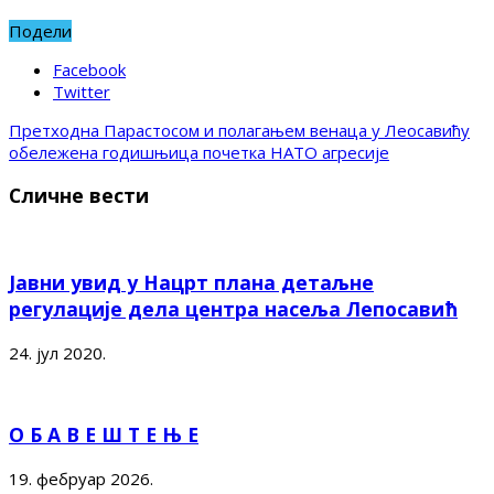
Подели
Facebook
Twitter
Претходна
Парастосом и полагањем венаца у Леосавићу
обележена годишњица почетка НАТО агресије
Сличне вести
Јавни увид у Нацрт плана детаљне
регулације дела центра насеља Лепосавић
24. јул 2020.
О Б А В Е Ш Т Е Њ Е
19. фебруар 2026.