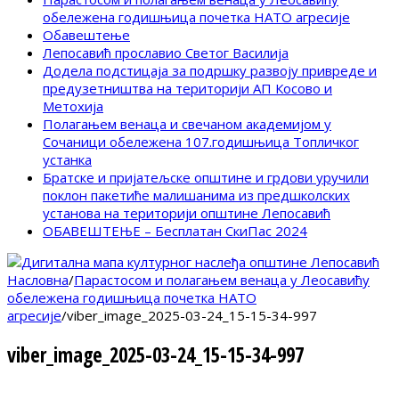
обележена годишњица почетка НАТО агресије
Обавештење
Лепосавић прославио Светог Василија
Додела подстицаја за подршку развоју привреде и
предузетништва на територији АП Косово и
Метохија
Полагањем венаца и свечаном академијом у
Сочаници обележена 107.годишњица Топличког
устанка
Братске и пријатељске општине и грдови уручили
поклон пакетиће малишанима из предшколских
установа на територији општине Лепосавић
ОБАВЕШТЕЊЕ – Бесплатан СкиПас 2024
Насловна
/
Парастосом и полагањем венаца у Леосавићу
обележена годишњица почетка НАТО
агресије
/
viber_image_2025-03-24_15-15-34-997
viber_image_2025-03-24_15-15-34-997