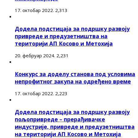
17. октобар 2022.
2,313
Додела подстицаја за подршку развоју
привреде и предузетништва на
територији АП Косово и Метохија
20. фебруар 2024.
2,231
Конкурс за доделу станова под условима
непрофитног закупа на одређено време
17. октобар 2022.
2,223
Додела подстицаја за подршку развоју
пољопривреде – прерађивачке
индустрије, привреде и предузетништва
на територији АП Косово и Метохија