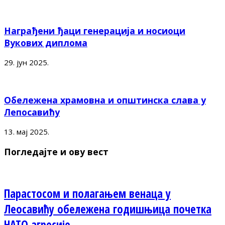
Награђени ђаци генерација и носиоци
Вукових диплома
29. јун 2025.
Обележена храмовна и општинска слава у
Лепосавићу
13. мај 2025.
Погледајте и ову вест
Парастосом и полагањем венаца у
Леосавићу обележена годишњица почетка
НАТО агресије