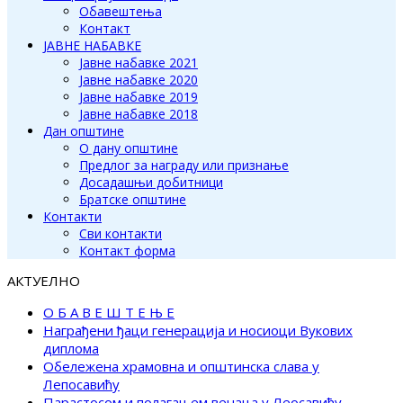
Обавештења
Контакт
ЈАВНЕ НАБАВКЕ
Јавне набавке 2021
Јавне набавке 2020
Јавне набавке 2019
Јавне набавке 2018
Дан општине
О дану општине
Предлог за награду или признање
Досадашњи добитници
Братске општине
Контакти
Сви контакти
Контакт форма
АКТУЕЛНО
О Б А В Е Ш Т Е Њ Е
Награђени ђаци генерација и носиоци Вукових
диплома
Обележена храмовна и општинска слава у
Лепосавићу
Парастосом и полагањем венаца у Леосавићу