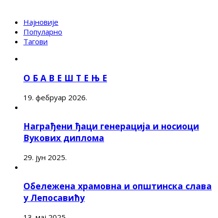
Најновије
Популарно
Тагови
О Б А В Е Ш Т Е Њ Е
19. фебруар 2026.
Награђени ђаци генерација и носиоци
Вукових диплома
29. јун 2025.
Обележена храмовна и општинска слава
у Лепосавићу
13. мај 2025.