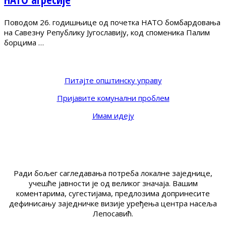
Поводом 26. годишњице од почетка НАТО бомбардовања
на Савезну Републику Југославију, код споменика Палим
борцима …
Питајте општинску управу
Пријавите комунални проблем
Имам идеју
Ради бољег сагледавања потреба локалне заједнице,
учешће јавности је од великог значаја. Вашим
коментарима, сугестијама, предлозима допринесите
дефинисању заједничке визије уређења центра насеља
Лепосавић.