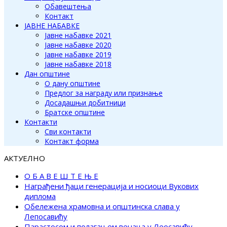
Обавештења
Контакт
ЈАВНЕ НАБАВКЕ
Јавне набавке 2021
Јавне набавке 2020
Јавне набавке 2019
Јавне набавке 2018
Дан општине
О дану општине
Предлог за награду или признање
Досадашњи добитници
Братске општине
Контакти
Сви контакти
Контакт форма
АКТУЕЛНО
О Б А В Е Ш Т Е Њ Е
Награђени ђаци генерација и носиоци Вукових
диплома
Обележена храмовна и општинска слава у
Лепосавићу
Парастосом и полагањем венаца у Леосавићу