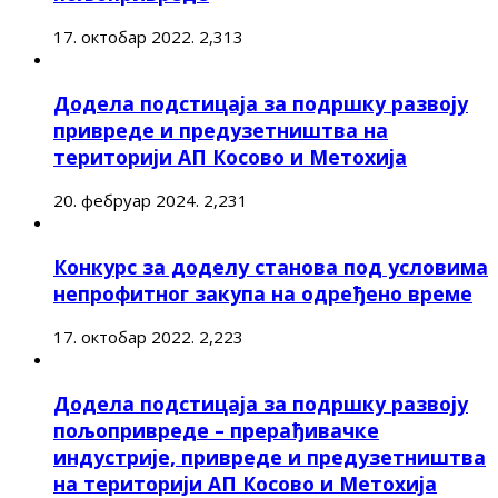
17. октобар 2022.
2,313
Додела подстицаја за подршку развоју
привреде и предузетништва на
територији АП Косово и Метохија
20. фебруар 2024.
2,231
Конкурс за доделу станова под условима
непрофитног закупа на одређено време
17. октобар 2022.
2,223
Додела подстицаја за подршку развоју
пољопривреде – прерађивачке
индустрије, привреде и предузетништва
на територији АП Косово и Метохија