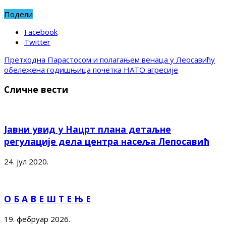
Подели
Facebook
Twitter
Претходна
Парастосом и полагањем венаца у Леосавићу
обележена годишњица почетка НАТО агресије
Сличне вести
Јавни увид у Нацрт плана детаљне
регулације дела центра насеља Лепосавић
24. јул 2020.
О Б А В Е Ш Т Е Њ Е
19. фебруар 2026.