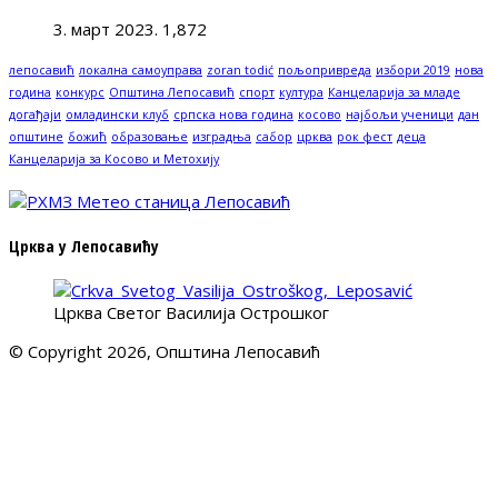
3. март 2023.
1,872
лепосавић
локална самоуправа
zoran todić
пољопривреда
избори 2019
нова
година
конкурс
Општина Лепосавић
спорт
култура
Канцеларија за младе
догађаји
омладински клуб
српска нова година
косово
најбољи ученици
дан
општине
божић
образовање
изградња
сабор
црква
рок фест
деца
Канцеларија за Косово и Метохију
Црква у Лепосавићу
Црква Светог Василија Острошког
© Copyright 2026, Општина Лепосавић