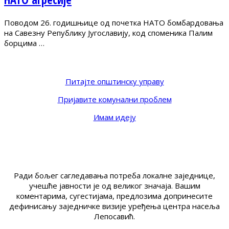
Поводом 26. годишњице од почетка НАТО бомбардовања
на Савезну Републику Југославију, код споменика Палим
борцима …
Питајте општинску управу
Пријавите комунални проблем
Имам идеју
Ради бољег сагледавања потреба локалне заједнице,
учешће јавности је од великог значаја. Вашим
коментарима, сугестијама, предлозима допринесите
дефинисању заједничке визије уређења центра насеља
Лепосавић.