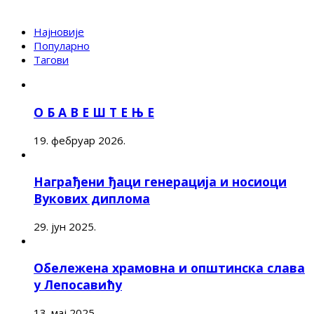
Најновије
Популарно
Тагови
О Б А В Е Ш Т Е Њ Е
19. фебруар 2026.
Награђени ђаци генерација и носиоци
Вукових диплома
29. јун 2025.
Обележена храмовна и општинска слава
у Лепосавићу
13. мај 2025.