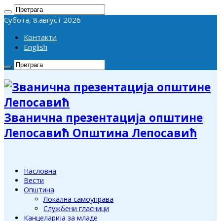
Субота, 8.август 2026
Контакти
English
Званична презентација општине
Лепосавић Општина Лепосавић
Насловна
Вести
Општина
Локална самоуправа
Службени гласници
Канцеларија за младе