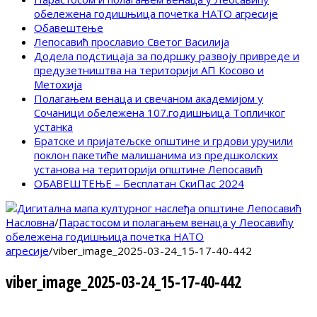
обележена годишњица почетка НАТО агресије
Обавештење
Лепосавић прославио Светог Василија
Додела подстицаја за подршку развоју привреде и
предузетништва на територији АП Косово и
Метохија
Полагањем венаца и свечаном академијом у
Сочаници обележена 107.годишњица Топличког
устанка
Братске и пријатељске општине и грдови уручили
поклон пакетиће малишанима из предшколских
установа на територији општине Лепосавић
ОБАВЕШТЕЊЕ – Бесплатан СкиПас 2024
Насловна
/
Парастосом и полагањем венаца у Леосавићу
обележена годишњица почетка НАТО
агресије
/
viber_image_2025-03-24_15-17-40-442
viber_image_2025-03-24_15-17-40-442