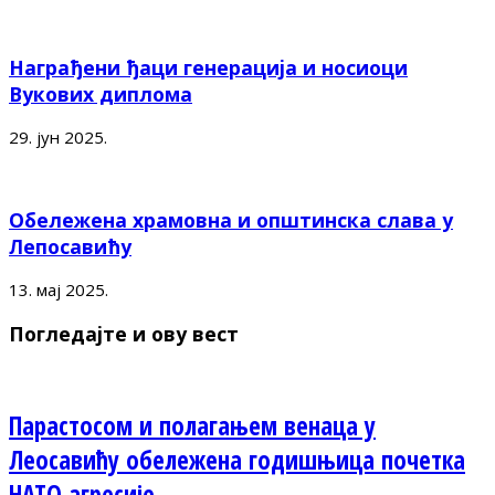
Награђени ђаци генерација и носиоци
Вукових диплома
29. јун 2025.
Обележена храмовна и општинска слава у
Лепосавићу
13. мај 2025.
Погледајте и ову вест
Парастосом и полагањем венаца у
Леосавићу обележена годишњица почетка
НАТО агресије