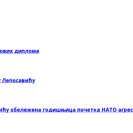
кових диплома
у Лепосавићу
вићу обележена годишњица почетка НАТО агрес