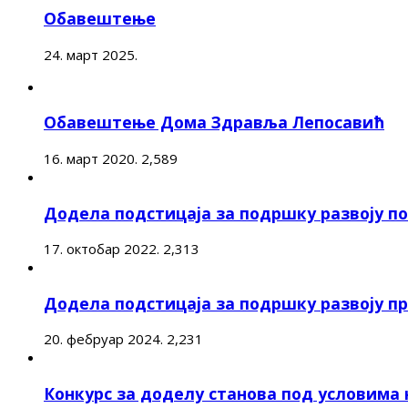
Обавештење
24. март 2025.
Обавештење Дома Здравља Лепосавић
16. март 2020.
2,589
Додела подстицаја за подршку развоју 
17. октобар 2022.
2,313
Додела подстицаја за подршку развоју п
20. фебруар 2024.
2,231
Конкурс за доделу станова под условима