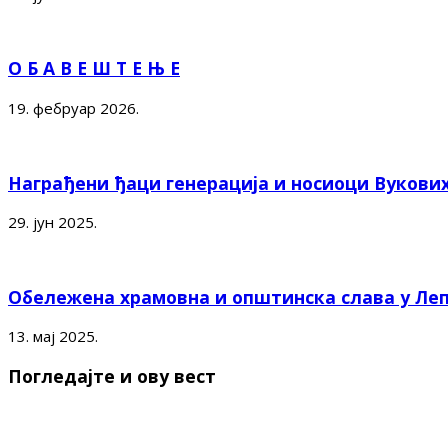
О Б А В Е Ш Т Е Њ Е
19. фебруар 2026.
Награђени ђаци генерација и носиоци Вукови
29. јун 2025.
Обележена храмовна и општинска слава у Ле
13. мај 2025.
Погледајте и ову вест