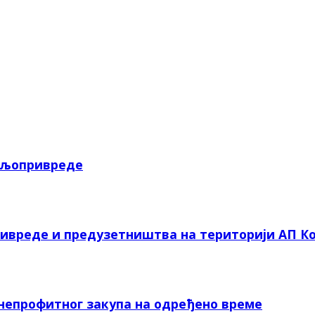
пољопривреде
ривреде и предузетништва на територији АП Ко
 непрофитног закупа на одређено време