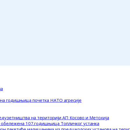
ма
ена годишњица почетка НАТО агресије
редузетништва на територији АП Косово и Метохија
 обележена 107.годишњица Топличког устанка
клон пакетиће малишанима из предшколских установа на тер