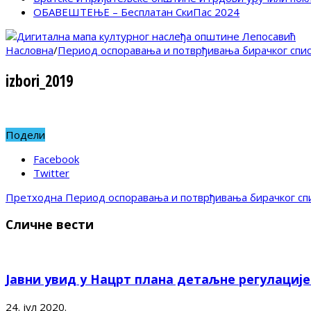
ОБАВЕШТЕЊЕ – Бесплатан СкиПас 2024
Насловна
/
Период оспоравања и потврђивања бирачког спис
izbori_2019
Подели
Facebook
Twitter
Претходна
Период оспоравања и потврђивања бирачког сп
Сличне вести
Јавни увид у Нацрт плана детаљне регулациј
24. јул 2020.