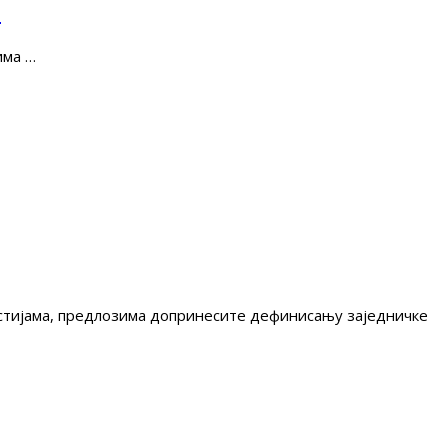
е
има …
гестијама, предлозима допринесите дефинисању заједничке