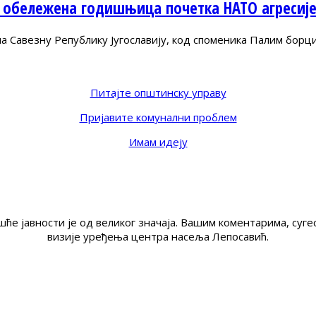
 обележена годишњица почетка НАТО агресиј
Савезну Републику Југославију, код споменика Палим борц
Питајте општинску управу
Пријавите комунални проблем
Имам идеју
ће јавности је од великог значаја. Вашим коментарима, су
визије уређења центра насеља Лепосавић.