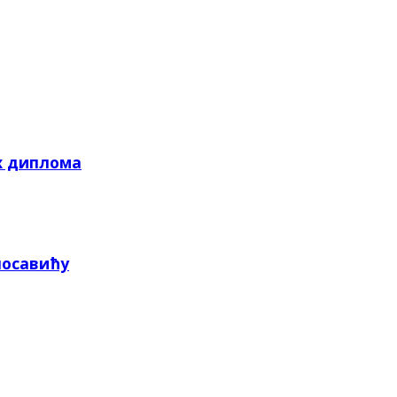
х диплома
посавићу