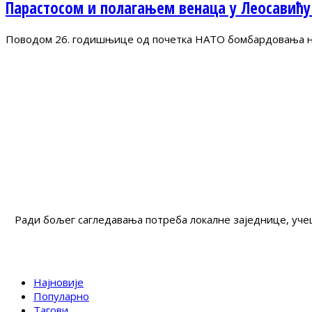
Парастосом и полагањем венаца у Леосавићу
Поводом 26. годишњице од почетка НАТО бомбардовања на 
Ради бољег сагледавања потреба локалне заједнице, учеш
Најновије
Популарно
Тагови