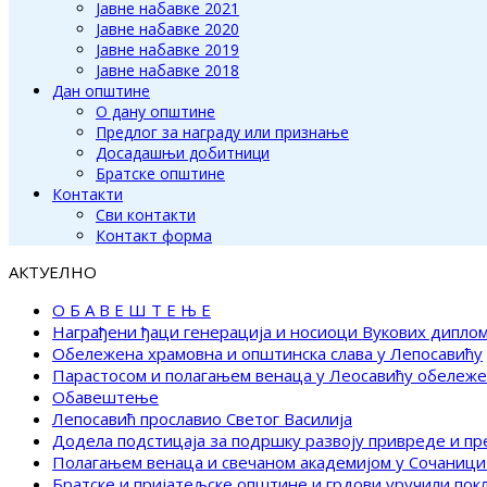
Јавне набавке 2021
Јавне набавке 2020
Јавне набавке 2019
Јавне набавке 2018
Дан општине
О дану општине
Предлог за награду или признање
Досадашњи добитници
Братске општине
Контакти
Сви контакти
Контакт форма
АКТУЕЛНО
О Б А В Е Ш Т Е Њ Е
Награђени ђаци генерација и носиоци Вукових дипло
Обележена храмовна и општинска слава у Лепосавићу
Парастосом и полагањем венаца у Леосавићу обележ
Обавештење
Лепосавић прославио Светог Василија
Додела подстицаја за подршку развоју привреде и п
Полагањем венаца и свечаном академијом у Сочаници
Братске и пријатељске општине и грдови уручили по