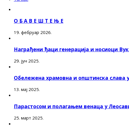
О Б А В Е Ш Т Е Њ Е
19. фебруар 2026.
Награђени ђаци генерација и носиоци Ву
29. јун 2025.
Обележена храмовна и општинска слава 
13. мај 2025.
Парастосом и полагањем венаца у Леоса
25. март 2025.