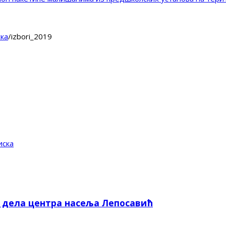
ка
/
izbori_2019
иска
е дела центра насеља Лепосавић