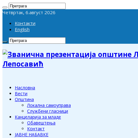
Четвртак, 6.август 2026
Контакти
English
Лепосавић
Насловна
Вести
Општина
Локална самоуправа
Службени гласници
Канцеларија за младе
Обавештења
Контакт
ЈАВНЕ НАБАВКЕ