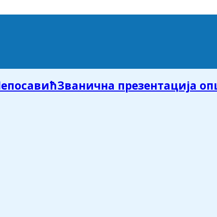
Званична презентација о